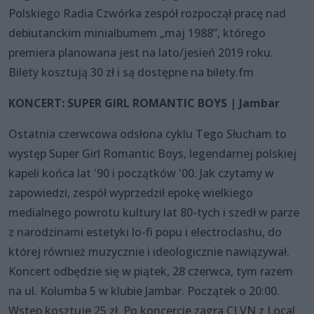
Polskiego Radia Czwórka zespół rozpoczął pracę nad
debiutanckim minialbumem „maj 1988”, którego
premiera planowana jest na lato/jesień 2019 roku.
Bilety kosztują 30 zł i są dostępne na bilety.fm
KONCERT: SUPER GIRL ROMANTIC BOYS | Jambar
Ostatnia czerwcowa odsłona cyklu Tego Słucham to
występ Super Girl Romantic Boys, legendarnej polskiej
kapeli końca lat '90 i początków '00. Jak czytamy w
zapowiedzi, zespół wyprzedził epokę wielkiego
medialnego powrotu kultury lat 80-tych i szedł w parze
z narodzinami estetyki lo-fi popu i electroclashu, do
której również muzycznie i ideologicznie nawiązywał.
Koncert odbędzie się w piątek, 28 czerwca, tym razem
na ul. Kolumba 5 w klubie Jambar. Początek o 20:00.
Wstęp kosztuje 25 zł. Po koncercie zagra CLVN z Local