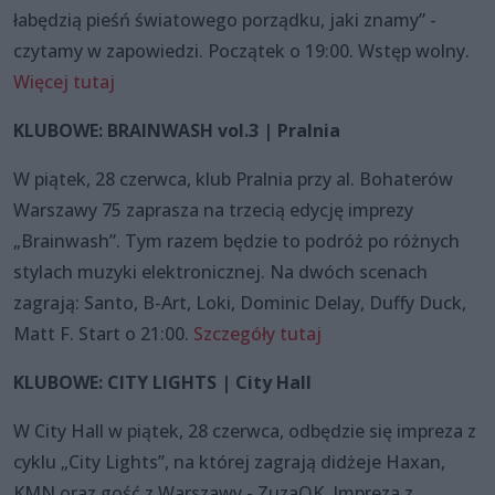
łabędzią pieśń światowego porządku, jaki znamy” -
czytamy w zapowiedzi. Początek o 19:00. Wstęp wolny.
Więcej tutaj
KLUBOWE: BRAINWASH vol.3 | Pralnia
W piątek, 28 czerwca, klub Pralnia przy al. Bohaterów
Warszawy 75 zaprasza na trzecią edycję imprezy
„Brainwash”. Tym razem będzie to podróż po różnych
stylach muzyki elektronicznej. Na dwóch scenach
zagrają: Santo, B-Art, Loki, Dominic Delay, Duffy Duck,
Matt F. Start o 21:00.
Szczegóły tutaj
KLUBOWE: CITY LIGHTS | City Hall
W City Hall w piątek, 28 czerwca, odbędzie się impreza z
cyklu „City Lights”, na której zagrają didżeje Haxan,
KMN oraz gość z Warszawy - ZuzaOK. Impreza z