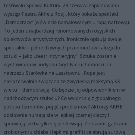
festiwalu Spoiwa Kultury. 28 czerwca zaplanowano
występ Teatru Akhe z Rosji, który pokaże spektakl
„Democracy” (o świecie namalowanym... ropą naftową).
To jeden z najbardziej renomowanych rosyjskich
kolektywów artystycznych. Ironicznie opisują swoje
spektakle – pełne dziwnych przedmiotów i aluzji do
sztuki – jako „teatr inżynieryjny”. Sztuka zostanie
wystawiona w budynku Gryf Nieruchomości na
nabrzeżu Starówka na Łasztowni. „Ropa jest
nierozerwalnie związana ze zwycięską maksymą XX
wieku − demokracją. Co będzie jej odpowiednikiem w
nadchodzącym stuleciu? Co wyłoni się z globalnego
potopu terminów, pojęć i problemów? Aktorzy AKHE
dosłownie nurzają się w lepkiej czarnej cieczy i
sprawiają, że baryłki się przelewają. Z nożami, gąbkami
zrobionymi z chleba i lepkimi graffiti celebrują surową