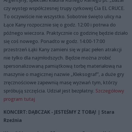
Argentyny, spektakl klauna Rufiego Rafiego pt. „Bazar”
czy występ współczesnej trupy cyrkowej Cia EL CRUCE.
To oczywiście nie wszystko. Sobotnie święto ulicy na
Łące Kany rozpocznie się o godz. 12:00 i potrwa do
późnego wieczora. Praktycznie co godzinę będzie działo
się coś nowego. Ponadto w godz. 14:00-17:00
przestrzeń Łąki Kany zamieni się w plac pełen atrakcji
nie tylko dla najmłodszych. Będzie można zrobić
spersonalizowaną pamiątkową torbę materiałową na
maszynie o magicznej nazwie „Kleksograf”, a duże gry
zręcznościowe zapewnią masę wyzwań tym, którzy
spróbują szczęścia. Udział jest bezpłatny.
Szczegółowy
program tutaj
KONCERT: DĄBCZAK - JESTEŚMY Z TOBĄ! | Stara
Rzeźnia