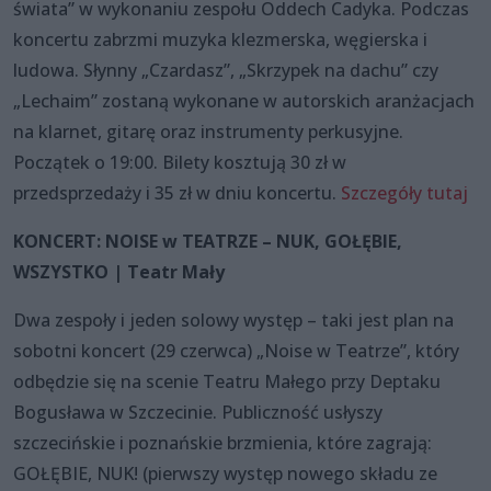
świata” w wykonaniu zespołu Oddech Cadyka. Podczas
koncertu zabrzmi muzyka klezmerska, węgierska i
ludowa. Słynny „Czardasz”, „Skrzypek na dachu” czy
„Lechaim” zostaną wykonane w autorskich aranżacjach
na klarnet, gitarę oraz instrumenty perkusyjne.
Początek o 19:00. Bilety kosztują 30 zł w
przedsprzedaży i 35 zł w dniu koncertu.
Szczegóły tutaj
KONCERT: NOISE w TEATRZE – NUK, GOŁĘBIE,
WSZYSTKO | Teatr Mały
Dwa zespoły i jeden solowy występ – taki jest plan na
sobotni koncert (29 czerwca) „Noise w Teatrze”, który
odbędzie się na scenie Teatru Małego przy Deptaku
Bogusława w Szczecinie. Publiczność usłyszy
szczecińskie i poznańskie brzmienia, które zagrają:
GOŁĘBIE, NUK! (pierwszy występ nowego składu ze