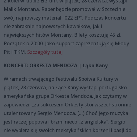
Z kolei w klubie Elefunk w piątek, 28 czerwca, wystąpi
Malik Montana. Raper będzie promował w Szczecinie
swój najnowszy materiał "022 EP". Podczas koncertu
nie zabraknie najnowszych kawałków, jak i
największych hitów Montany. Bilety kosztują 45 zł.
Początek o 20:00. Jako support zaprezentują się Młody
Pit i TKM.
Szczegóły tutaj
KONCERT: ORKESTA MENDOZA | Łąka Kany
W ramach trwającego festiwalu Spoiwa Kultury w
piątek, 28 czerwca, na Łące Kany wystąpi portugalsko-
amerykańska grupa Orkesta Mendoza. Jak czytamy w
zapowiedzi, „za sukcesem Orkesty stoi wszechstronnie
utalentowany Sergio Mendoza. (…) Choć jego muzyka
jest raczej popowa i brzmi nieco „z angielska”, Sergio
nie wypiera się swoich meksykańskich korzeni i pasji do