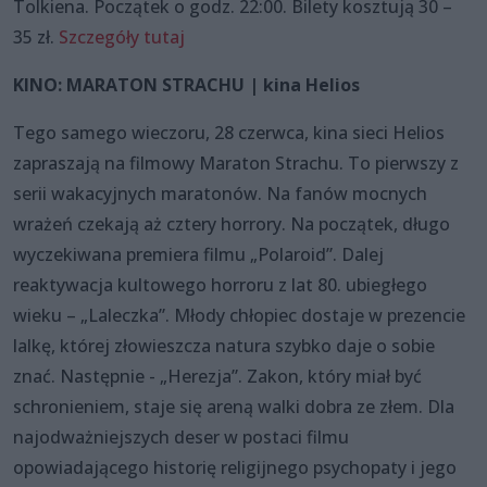
Tolkiena. Początek o godz. 22:00. Bilety kosztują 30 –
35 zł.
Szczegóły tutaj
KINO: MARATON STRACHU | kina Helios
Tego samego wieczoru, 28 czerwca, kina sieci Helios
zapraszają na filmowy Maraton Strachu. To pierwszy z
serii wakacyjnych maratonów. Na fanów mocnych
wrażeń czekają aż cztery horrory. Na początek, długo
wyczekiwana premiera filmu „Polaroid”. Dalej
reaktywacja kultowego horroru z lat 80. ubiegłego
wieku – „Laleczka”. Młody chłopiec dostaje w prezencie
lalkę, której złowieszcza natura szybko daje o sobie
znać. Następnie - „Herezja”. Zakon, który miał być
schronieniem, staje się areną walki dobra ze złem. Dla
najodważniejszych deser w postaci filmu
opowiadającego historię religijnego psychopaty i jego