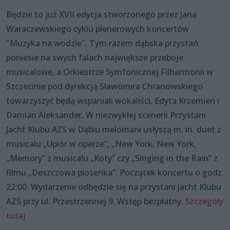
Będzie to już XVII edycja stworzonego przez Jana
Waraczewskiego cyklu plenerowych koncertów
"Muzyka na wodzie". Tym razem dąbska przystań
poniesie na swych falach największe przeboje
musicalowe, a Orkiestrze Symfonicznej Filharmonii w
Szczecinie pod dyrekcją Sławomira Chranowskiego
towarzyszyć będą wspaniali wokaliści, Edyta Krzemień i
Damian Aleksander. W niezwykłej scenerii Przystani
Jacht Klubu AZS w Dąbiu melomani usłyszą m. in. duet z
musicalu „Upiór w operze”, „New York, New York,
„Memory” z musicalu „Koty” czy „Singing in the Rain” z
filmu „Deszczowa piosenka”. Początek koncertu o godz.
22:00. Wydarzenie odbędzie się na przystani Jacht Klubu
AZS przy ul. Przestrzennej 9. Wstęp bezpłatny.
Szczegóły
tutaj