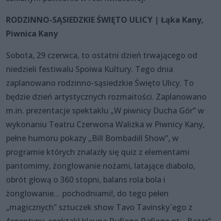
RODZINNO-SĄSIEDZKIE ŚWIĘTO ULICY | Łąka Kany,
Piwnica Kany
Sobota, 29 czerwca, to ostatni dzień trwającego od
niedzieli festiwalu Spoiwa Kultury. Tego dnia
zaplanowano rodzinno-sąsiedzkie Święto Ulicy. To
będzie dzień artystycznych rozmaitości. Zaplanowano
m.in. prezentacje spektaklu „W piwnicy Ducha Gór” w
wykonaniu Teatru Czerwona Walizka w Piwnicy Kany,
pełne humoru pokazy „Bill Bombadill Show”, w
programie których znalazły się quiz z elementami
pantomimy, żonglowanie nożami, latające diabolo,
obrót głową o 360 stopni, balans rola bola i
żonglowanie… pochodniami!, do tego pełen
„magicznych” sztuczek show Tavo Tavinsky`ego z