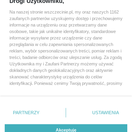
Drogi Użytkowniku,
targi
Redakcja
Wernisaże
Specjalny koncert z okazji
Na naszej stronie wszczecinie.pl, my oraz naszych 1162
20. urodzin portalu
zaufanych partnerów uzyskujemy dostęp i przechowujemy
Więcej
wSzczecinie.pl
informacje na urządzeniu oraz przetwarzamy dane
osobowe, takie jak unikalne identyfikatory, standardowe
Regulamin konkursów
informacje wysyłane przez urządzenie czy dane
śniadaniówka "Hej
przeglądania w celu zapewniania spersonalizowanych
Szczecin! Jest piątek!"
reklam, wybór spersonalizowanych treści, pomiar reklam i
treści, badanie odbiorców oraz ulepszanie usług. Za zgodą
Użytkownika my i Zaufani Partnerzy możemy używać
dokładnych danych geolokalizacyjnych oraz aktywnie
Partnerzy
skanować charakterystykę urządzenia do celów
Praca Szczecin
identyfikacji. Ponieważ cenimy Twoją prywatność, prosimy
o zgodę na korzystanie z tych technologii poprzez
the:protocol
kliknięcie „Akceptuję”. Zgoda jest dobrowolna i zawsze
POZASzczecin.pl
możesz ją zmienić/wycofać klikając przycisk ustawień
prywatności znajdujący się w lewym dolnym rogu strony
PARTNERZY
USTAWIENIA
. Niektóre rodzaje przetwarzania danych nie wymagają
zgody użytkownika, ale masz prawo sprzeciwić się
© 2026 wSzczecinie.pl
takiemu przetwarzaniu. Preferencje będą miały
Akceptuję
Created by GOD