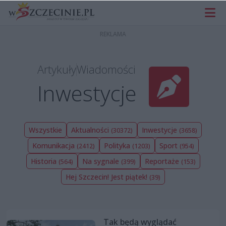
Artykuły
Wiadomości
Inwestycje
Wszystkie
Aktualności
Inwestycje
(30372)
(3658)
Komunikacja
Polityka
Sport
(2412)
(1203)
(954)
Historia
Na sygnale
Reportaże
(564)
(399)
(153)
Hej Szczecin! Jest piątek!
(39)
Tak będą wyglądać