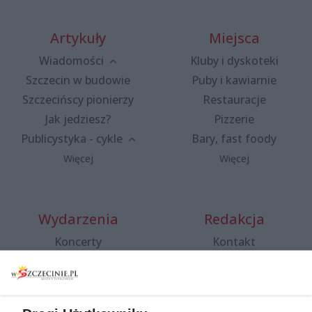
Artykuły
Miejsca
Wiadomości
Kluby i dyskoteki
Szczecin w budowie
Puby i kawiarnie
Szczecińscy pionierzy
Restauracje
Jak jedziesz?
Pizzerie
Publicystyka - cykle
Bary, fast foody
Więcej
Więcej
Wydarzenia
Redakcja
Koncerty
Kontakt
Warsztaty
Regulamin i polityka
prywatności
Spacery i oprowadzania
Reklama
Jarmarki, festyny, pchle