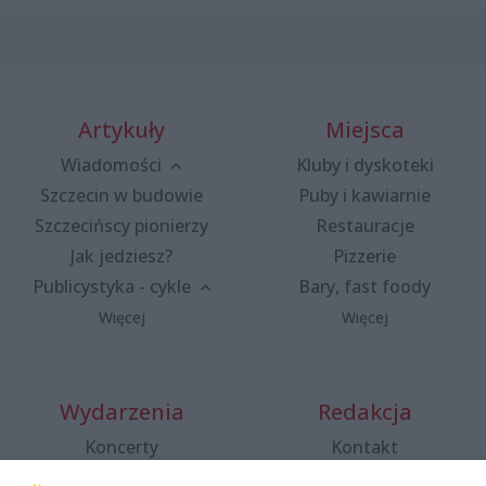
Artykuły
Miejsca
Wiadomości
Kluby i dyskoteki
Szczecin w budowie
Puby i kawiarnie
Szczecińscy pionierzy
Restauracje
Jak jedziesz?
Pizzerie
Publicystyka - cykle
Bary, fast foody
Więcej
Więcej
Wydarzenia
Redakcja
Koncerty
Kontakt
Warsztaty
Regulamin i polityka