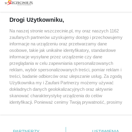
prywatności
Spacery i oprowadzania
Reklama
Jarmarki, festyny, pchle
Drogi Użytkowniku,
targi
Redakcja
Wernisaże
Specjalny koncert z okazji
Na naszej stronie wszczecinie.pl, my oraz naszych 1162
20. urodzin portalu
zaufanych partnerów uzyskujemy dostęp i przechowujemy
Więcej
wSzczecinie.pl
informacje na urządzeniu oraz przetwarzamy dane
osobowe, takie jak unikalne identyfikatory, standardowe
Regulamin konkursów
informacje wysyłane przez urządzenie czy dane
śniadaniówka "Hej
przeglądania w celu zapewniania spersonalizowanych
Szczecin! Jest piątek!"
reklam, wybór spersonalizowanych treści, pomiar reklam i
treści, badanie odbiorców oraz ulepszanie usług. Za zgodą
Użytkownika my i Zaufani Partnerzy możemy używać
dokładnych danych geolokalizacyjnych oraz aktywnie
Partnerzy
skanować charakterystykę urządzenia do celów
Praca Szczecin
identyfikacji. Ponieważ cenimy Twoją prywatność, prosimy
o zgodę na korzystanie z tych technologii poprzez
the:protocol
kliknięcie „Akceptuję”. Zgoda jest dobrowolna i zawsze
POZASzczecin.pl
możesz ją zmienić/wycofać klikając przycisk ustawień
prywatności znajdujący się w lewym dolnym rogu strony
PARTNERZY
USTAWIENIA