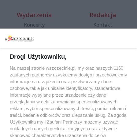
Wydarzenia
Redakcja
Koncerty
Kontakt
Warsztaty
Regulamin i polityka
prywatności
Spacery i oprowadzania
Reklama
Jarmarki, festyny, pchle
Drogi Użytkowniku,
targi
Redakcja
Wernisaże
Specjalny koncert z okazji
Na naszej stronie wszczecinie.pl, my oraz naszych 1160
20. urodzin portalu
zaufanych partnerów uzyskujemy dostęp i przechowujemy
Więcej
wSzczecinie.pl
informacje na urządzeniu oraz przetwarzamy dane
osobowe, takie jak unikalne identyfikatory, standardowe
Regulamin konkursów
informacje wysyłane przez urządzenie czy dane
śniadaniówka "Hej
przeglądania w celu zapewniania spersonalizowanych
Szczecin! Jest piątek!"
reklam, wybór spersonalizowanych treści, pomiar reklam i
treści, badanie odbiorców oraz ulepszanie usług. Za zgodą
Użytkownika my i Zaufani Partnerzy możemy używać
dokładnych danych geolokalizacyjnych oraz aktywnie
Partnerzy
skanować charakterystykę urządzenia do celów