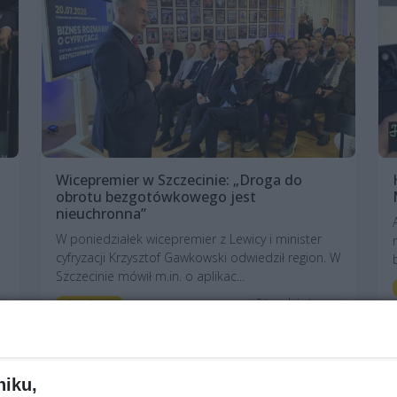
Wicepremier w Szczecinie: „Droga do
obrotu bezgotówkowego jest
nieuchronna”
W poniedziałek wicepremier z Lewicy i minister
cyfryzacji Krzysztof Gawkowski odwiedził region. W
Szczecinie mówił m.in. o aplikac...
2 tygodnie temu
Aktualności
niku,