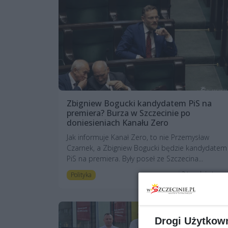
Zbigniew Bogucki kandydatem PiS na
premiera? Burza w Szczecinie po
doniesieniach Kanału Zero
Jak informuje Kanał Zero, to nie Przemysław
Czarnek, a Zbigniew Bogucki będzie kandydatem
PiS na premiera. Były poseł ze Szczecina...
2 tygodnie temu
Polityka
Drogi Użytkow