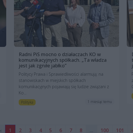
Radni PiS mocno o działaczach KO w
komunikacyjnych spółkach. „Ta władza
jest jak zgniłe jabłko”
Politycy Prawa i Sprawiedliwości alarmują: na
stanowiskach w miejskich spółkach
komunikacyjnych pojawiają się ludzie związani z
Ko...
1 miesiąc temu
Polityka
‹
1
2
3
4
5
6
7
8
...
100
101
›