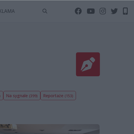
KLAMA
Na sygnale
Reportaże
)
(399)
(153)