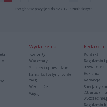
Przeglądasz pozycje
1
do
12
z
1202
znalezionych
Wydarzenia
Redakcja
eki
Koncerty
Kontakt
nie
Warsztaty
Regulamin i 
prywatności
Spacery i oprowadzania
Reklama
Jarmarki, festyny, pchle
targi
Redakcja
ody
Wernisaże
Specjalny kon
20. urodzin p
Więcej
wSzczecinie.
Regulamin 