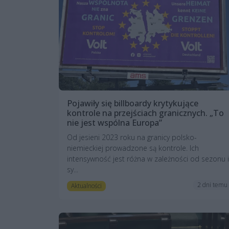
Pojawiły się billboardy krytykujące
kontrole na przejściach granicznych. „To
nie jest wspólna Europa”
Od jesieni 2023 roku na granicy polsko-
niemieckiej prowadzone są kontrole. Ich
intensywność jest różna w zależności od sezonu i
sy...
2 dni temu
Aktualności