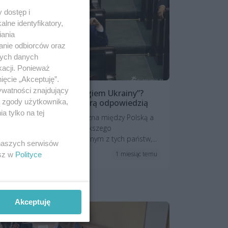
 dostęp i
lne identyfikatory,
iania
anie odbiorców oraz
nych danych
kacji. Ponieważ
ięcie „Akceptuję”.
ywatności znajdujący
Zbigniew Bogucki „wrogiem Ukrainy”?
Szczeciński polityk z ostrą odpowiedzią
ą zgody użytkownika,
 tylko na tej
Gęstnieje atmosfera polityczna między Polską a
Ukrainą, a nasz kraj z największego
sprzymierzeńca staje się jednym z tych państw,...
 naszych serwisów
1 miesiąc temu
esz w
Polityce
Polityka
Akceptuję