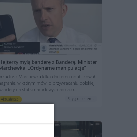
Hejterzy mylą banderę z Banderą. Minister
Marchewka: „Ordynarne manipulacje"
Arkadiusz Marchewka kilka dni temu opublikował
nagranie, w którym mówi o przywracaniu polskiej
bandery na statki narodowych armato...
3 tygodnie temu
Aktualności