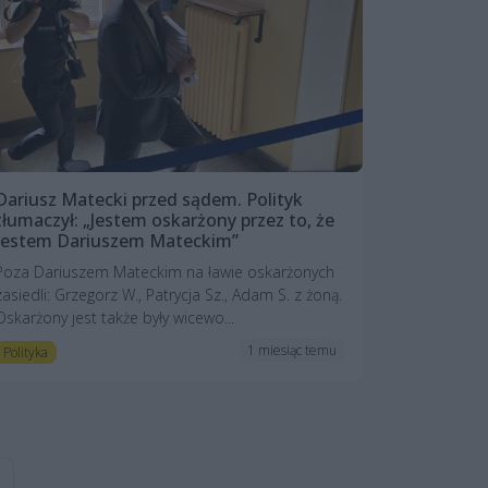
Dariusz Matecki przed sądem. Polityk
tłumaczył: „Jestem oskarżony przez to, że
jestem Dariuszem Mateckim”
Poza Dariuszem Mateckim na ławie oskarżonych
zasiedli: Grzegorz W., Patrycja Sz., Adam S. z żoną.
Oskarżony jest także były wicewo...
1 miesiąc temu
Polityka