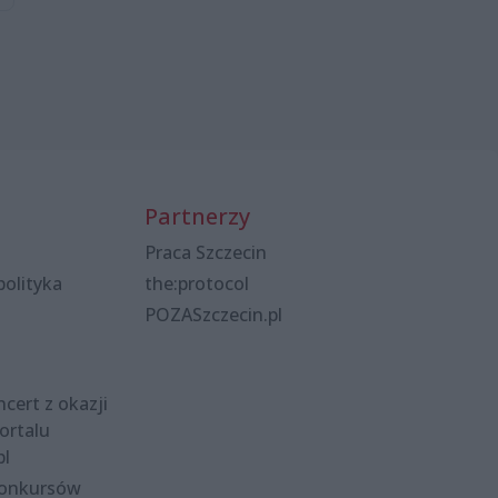
Partnerzy
Praca Szczecin
polityka
the:protocol
POZASzczecin.pl
cert z okazji
ortalu
pl
konkursów