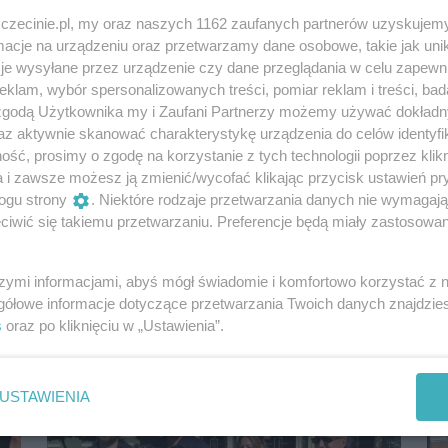
zczecinie.pl, my oraz naszych 1162 zaufanych partnerów uzyskujemy
cje na urządzeniu oraz przetwarzamy dane osobowe, takie jak unika
je wysyłane przez urządzenie czy dane przeglądania w celu zapewn
klam, wybór spersonalizowanych treści, pomiar reklam i treści, bad
 zgodą Użytkownika my i Zaufani Partnerzy możemy używać dokład
az aktywnie skanować charakterystykę urządzenia do celów identyfi
ść, prosimy o zgodę na korzystanie z tych technologii poprzez klikn
a i zawsze możesz ją zmienić/wycofać klikając przycisk ustawień pr
Dariusz Matecki tym razem chce zerwania
umowy partnerskiej Szczecin-Dniepr.
ogu strony
. Niektóre rodzaje przetwarzania danych nie wymagaj
Chodzi o ulicę Stepana Bandery w
iwić się takiemu przetwarzaniu. Preferencje będą miały zastosowania
ukraińskim mieście
Dariusz Matecki, po niedawnym oklejeniu folią
szymi informacjami, abyś mógł świadomie i komfortowo korzystać z
Pomnika Trzech Cesarzy na Pomorzanach, wraca
gółowe informacje dotyczące przetwarzania Twoich danych znajdzi
z kolejną sprawą międzynarodową. Składa...
s
oraz po kliknięciu w „Ustawienia”.
4 tygodnie temu
Aktualności
USTAWIENIA