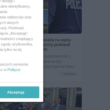
 dostęp i
lne identyfikatory,
iania
anie odbiorców oraz
nych danych
kacji. Ponieważ
ięcie „Akceptuję”.
ywatności znajdujący
Policja stanowczo odpowiada na wpisy
posła Mateckiego. Jego posty podawał
ą zgody użytkownika,
dalej Mateusz Morawiecki
 tylko na tej
Policja potwierdza, że grupa cudzoziemców z
Somalii została wylegitymowana na ulicy
 naszych serwisów
Mickiewicza, a następnie między innymi w Parku...
esz w
Polityce
1 rok temu
Aktualności
Akceptuję