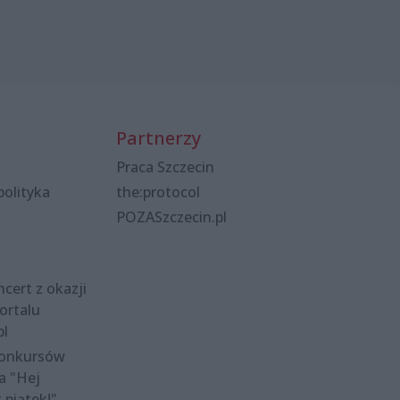
Partnerzy
Praca Szczecin
polityka
the:protocol
POZASzczecin.pl
cert z okazji
ortalu
pl
konkursów
a "Hej
t piątek!"