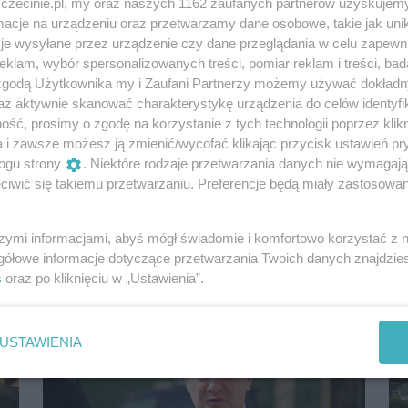
zczecinie.pl, my oraz naszych 1162 zaufanych partnerów uzyskujemy
cje na urządzeniu oraz przetwarzamy dane osobowe, takie jak unika
je wysyłane przez urządzenie czy dane przeglądania w celu zapewn
klam, wybór spersonalizowanych treści, pomiar reklam i treści, bad
 zgodą Użytkownika my i Zaufani Partnerzy możemy używać dokład
az aktywnie skanować charakterystykę urządzenia do celów identyfi
ść, prosimy o zgodę na korzystanie z tych technologii poprzez klikn
a i zawsze możesz ją zmienić/wycofać klikając przycisk ustawień pr
Obywatelskie kontrole trwają. Poseł Łącki:
„Banda oszołomów legitymuje ludzi na
ogu strony
. Niektóre rodzaje przetwarzania danych nie wymagaj
granicy”
iwić się takiemu przetwarzaniu. Preferencje będą miały zastosowania
Na polsko-niemieckiej granicy od kilku dni można
zaobserwować ochotnicze patrole obywatelskie.
szymi informacjami, abyś mógł świadomie i komfortowo korzystać z
Młodzi ludzie – głównie mężczyźni,...
gółowe informacje dotyczące przetwarzania Twoich danych znajdzi
1 rok temu
Polityka
s
oraz po kliknięciu w „Ustawienia”.
USTAWIENIA