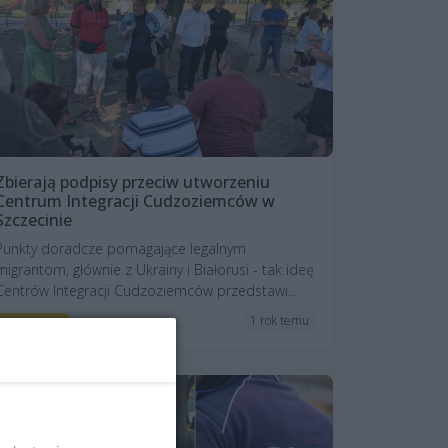
Zbierają podpisy przeciw utworzeniu
Centrum Integracji Cudzoziemców w
Szczecinie
Punkty doradcze pomagające legalnym
migrantom, głównie z Ukrainy i Białorusi - tak ideę
Centrów Integracji Cudzoziemców przedstawi...
1 rok temu
Aktualności