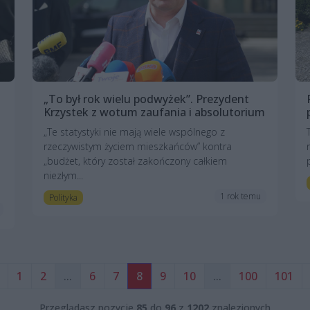
„To był rok wielu podwyżek”. Prezydent
Krzystek z wotum zaufania i absolutorium
„Te statystyki nie mają wiele wspólnego z
rzeczywistym życiem mieszkańców” kontra
„budżet, który został zakończony całkiem
niezłym...
1 rok temu
Polityka
1
2
...
6
7
8
9
10
...
100
101
Przeglądasz pozycje
85
do
96
z
1202
znalezionych