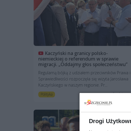
Kaczyński na granicy polsko-
niemieckiej o referendum w sprawie
migracji. „Oddajmy głos społeczeństwu”
Regularną bójką z udziałem przeciwników Prawa i
Sprawiedliwości rozpoczęła się wizyta Jarosława
Kaczyńskiego w naszym regionie. Pr...
1 rok temu
Polityka
Drogi Użytkow