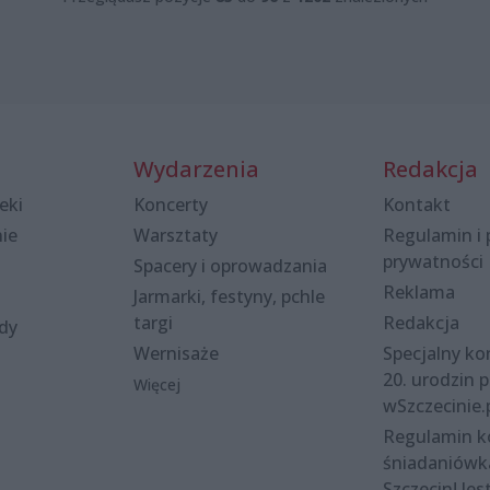
Wydarzenia
Redakcja
eki
Koncerty
Kontakt
nie
Warsztaty
Regulamin i 
prywatności
Spacery i oprowadzania
Reklama
Jarmarki, festyny, pchle
targi
Redakcja
ody
Wernisaże
Specjalny kon
20. urodzin p
Więcej
wSzczecinie.
Regulamin 
śniadaniówk
Szczecin! Jes