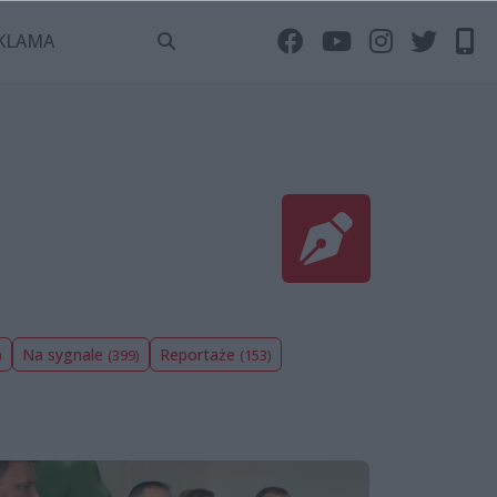
KLAMA
Na sygnale
Reportaże
)
(399)
(153)