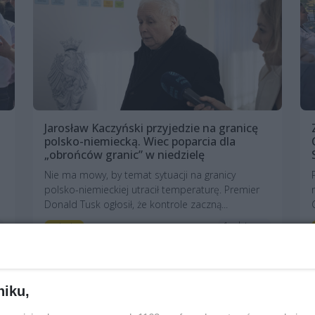
Jarosław Kaczyński przyjedzie na granicę
polsko-niemiecką. Wiec poparcia dla
„obrońców granic” w niedzielę
Nie ma mowy, by temat sytuacji na granicy
polsko-niemieckiej utracił temperaturę. Premier
Donald Tusk ogłosił, że kontrole zaczną...
1 rok temu
Polityka
niku,