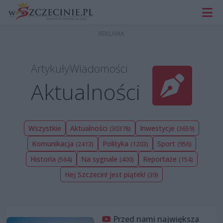
Artykuły
Wiadomości
Aktualności
Wszystkie
Aktualności
Inwestycje
(30378)
(3659)
Komunikacja
Polityka
Sport
(2413)
(1203)
(956)
Historia
Na sygnale
Reportaże
(564)
(400)
(154)
Hej Szczecin! Jest piątek!
(39)
Przed nami największa