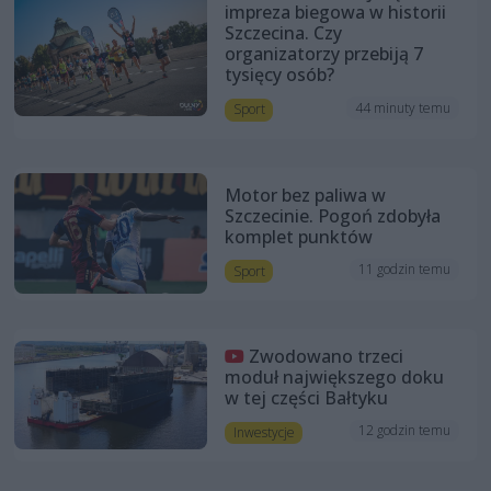
impreza biegowa w historii
Szczecina. Czy
organizatorzy przebiją 7
tysięcy osób?
44 minuty temu
Sport
Motor bez paliwa w
Szczecinie. Pogoń zdobyła
komplet punktów
11 godzin temu
Sport
Zwodowano trzeci
moduł największego doku
w tej części Bałtyku
12 godzin temu
Inwestycje