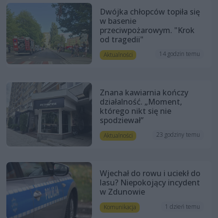
Dwójka chłopców topiła się
w basenie
przeciwpożarowym. "Krok
od tragedii"
14 godzin temu
Aktualności
Znana kawiarnia kończy
działalność. „Moment,
którego nikt się nie
spodziewał”
23 godziny temu
Aktualności
Wjechał do rowu i uciekł do
lasu? Niepokojący incydent
w Zdunowie
1 dzień temu
Komunikacja