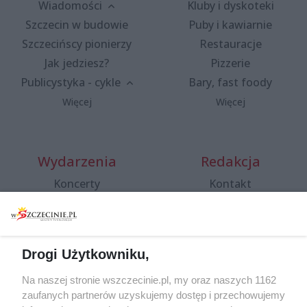
Wiadomości
Kluby i dyskoteki
Szczecin w budowie
Puby i kawiarnie
Szczecińscy pionierzy
Restauracje
Jak jedziesz?
Pizzerie
Publicystyka - cykle
Bary, fast foody
Więcej
Więcej
Wydarzenia
Redakcja
Koncerty
Kontakt
Warsztaty
Regulamin i polityka
prywatności
Spacery i oprowadzania
Reklama
Jarmarki, festyny, pchle
Drogi Użytkowniku,
targi
Redakcja
Wernisaże
Specjalny koncert z okazji
Na naszej stronie wszczecinie.pl, my oraz naszych 1162
20. urodzin portalu
zaufanych partnerów uzyskujemy dostęp i przechowujemy
Więcej