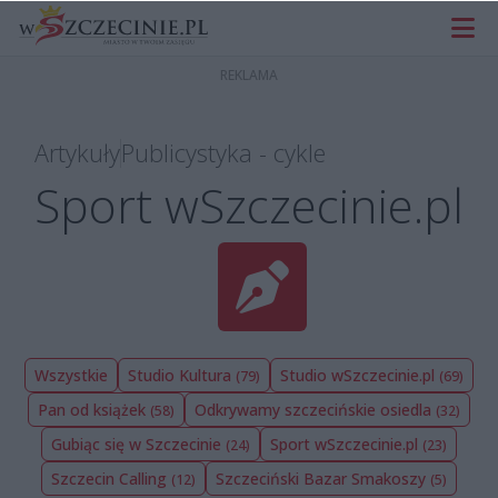
Artykuły
Publicystyka - cykle
Sport wSzczecinie.pl
Wszystkie
Studio Kultura
Studio wSzczecinie.pl
(79)
(69)
Pan od książek
Odkrywamy szczecińskie osiedla
(58)
(32)
Gubiąc się w Szczecinie
Sport wSzczecinie.pl
(24)
(23)
Szczecin Calling
Szczeciński Bazar Smakoszy
(12)
(5)