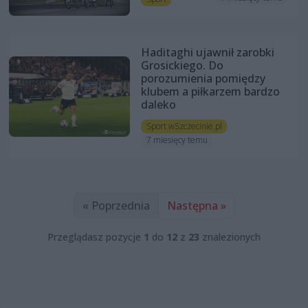
Haditaghi ujawnił zarobki
Grosickiego. Do
porozumienia pomiędzy
klubem a piłkarzem bardzo
daleko
Sport wSzczecinie.pl
7 miesięcy temu
« Poprzednia
Następna »
Przeglądasz pozycje
1
do
12
z
23
znalezionych