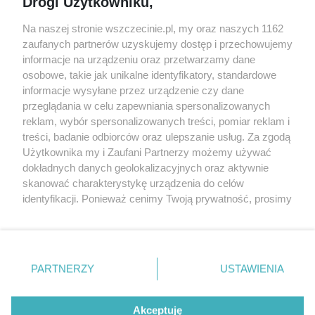
Drogi Użytkowniku,
targi
Redakcja
Wernisaże
Specjalny koncert z okazji
Na naszej stronie wszczecinie.pl, my oraz naszych 1162
20. urodzin portalu
zaufanych partnerów uzyskujemy dostęp i przechowujemy
Więcej
wSzczecinie.pl
informacje na urządzeniu oraz przetwarzamy dane
osobowe, takie jak unikalne identyfikatory, standardowe
Regulamin konkursów
informacje wysyłane przez urządzenie czy dane
śniadaniówka "Hej
przeglądania w celu zapewniania spersonalizowanych
Szczecin! Jest piątek!"
reklam, wybór spersonalizowanych treści, pomiar reklam i
treści, badanie odbiorców oraz ulepszanie usług. Za zgodą
Użytkownika my i Zaufani Partnerzy możemy używać
dokładnych danych geolokalizacyjnych oraz aktywnie
Partnerzy
skanować charakterystykę urządzenia do celów
Praca Szczecin
identyfikacji. Ponieważ cenimy Twoją prywatność, prosimy
o zgodę na korzystanie z tych technologii poprzez
the:protocol
kliknięcie „Akceptuję”. Zgoda jest dobrowolna i zawsze
POZASzczecin.pl
możesz ją zmienić/wycofać klikając przycisk ustawień
prywatności znajdujący się w lewym dolnym rogu strony
PARTNERZY
USTAWIENIA
. Niektóre rodzaje przetwarzania danych nie wymagają
zgody użytkownika, ale masz prawo sprzeciwić się
© 2026 wSzczecinie.pl
takiemu przetwarzaniu. Preferencje będą miały
Akceptuję
Created by GOD