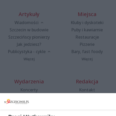
Artykuły
Miejsca
Wiadomości
Kluby i dyskoteki
Szczecin w budowie
Puby i kawiarnie
Szczecińscy pionierzy
Restauracje
Jak jedziesz?
Pizzerie
Publicystyka - cykle
Bary, fast foody
Więcej
Więcej
Wydarzenia
Redakcja
Koncerty
Kontakt
Warsztaty
Regulamin i polityka
prywatności
Spacery i oprowadzania
Reklama
Jarmarki, festyny, pchle