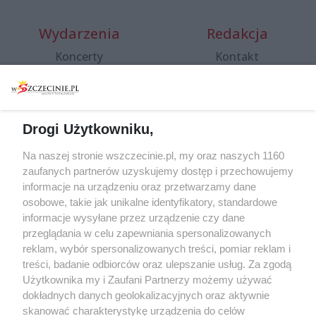
Wydarzenia
Redakcja
Koncerty
Kontakt
Warsztaty
Regulamin i polityka
prywatności
Spacery i oprowadzania
Reklama
Jarmarki, festyny, pchle
Drogi Użytkowniku,
targi
Redakcja
Wernisaże
Specjalny koncert z okazji
Na naszej stronie wszczecinie.pl, my oraz naszych 1160
20. urodzin portalu
zaufanych partnerów uzyskujemy dostęp i przechowujemy
Więcej
wSzczecinie.pl
informacje na urządzeniu oraz przetwarzamy dane
osobowe, takie jak unikalne identyfikatory, standardowe
Regulamin konkursów
informacje wysyłane przez urządzenie czy dane
śniadaniówka "Hej
przeglądania w celu zapewniania spersonalizowanych
Szczecin! Jest piątek!"
reklam, wybór spersonalizowanych treści, pomiar reklam i
treści, badanie odbiorców oraz ulepszanie usług. Za zgodą
Użytkownika my i Zaufani Partnerzy możemy używać
dokładnych danych geolokalizacyjnych oraz aktywnie
Partnerzy
skanować charakterystykę urządzenia do celów