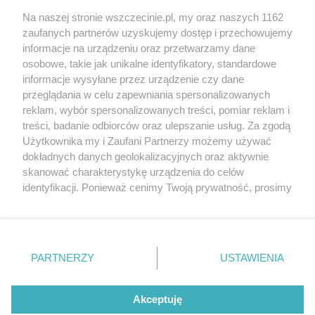
Wernisaże
Specjalny koncert z okazji
Na naszej stronie wszczecinie.pl, my oraz naszych 1162
20. urodzin portalu
zaufanych partnerów uzyskujemy dostęp i przechowujemy
Więcej
wSzczecinie.pl
informacje na urządzeniu oraz przetwarzamy dane
osobowe, takie jak unikalne identyfikatory, standardowe
Regulamin konkursów
informacje wysyłane przez urządzenie czy dane
śniadaniówka "Hej
przeglądania w celu zapewniania spersonalizowanych
Szczecin! Jest piątek!"
reklam, wybór spersonalizowanych treści, pomiar reklam i
treści, badanie odbiorców oraz ulepszanie usług. Za zgodą
Użytkownika my i Zaufani Partnerzy możemy używać
dokładnych danych geolokalizacyjnych oraz aktywnie
Partnerzy
skanować charakterystykę urządzenia do celów
Praca Szczecin
identyfikacji. Ponieważ cenimy Twoją prywatność, prosimy
o zgodę na korzystanie z tych technologii poprzez
the:protocol
kliknięcie „Akceptuję”. Zgoda jest dobrowolna i zawsze
POZASzczecin.pl
możesz ją zmienić/wycofać klikając przycisk ustawień
prywatności znajdujący się w lewym dolnym rogu strony
PARTNERZY
USTAWIENIA
. Niektóre rodzaje przetwarzania danych nie wymagają
zgody użytkownika, ale masz prawo sprzeciwić się
© 2026 wSzczecinie.pl
takiemu przetwarzaniu. Preferencje będą miały
Akceptuję
Created by GOD
zastosowania tylko na tej witrynie.