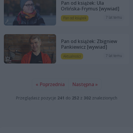
Pan od książek: Ula
Orlińska-Frymus [wywiad]
7 lat temu
Pan od książek
Pan od książek: Zbigniew
Pankiewicz [wywiad]
7 lat temu
Aktualności
« Poprzednia
Następna »
Przeglądasz pozycje
241
do
252
z
302
znalezionych