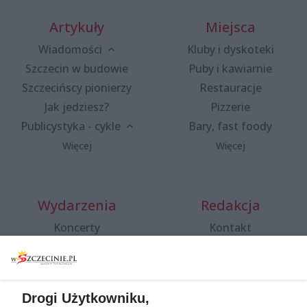
Artykuły
Miejsca
Wiadomości
Kluby i dyskoteki
Szczecin w budowie
Puby i kawiarnie
Szczecińscy pionierzy
Restauracje
Jak jedziesz?
Pizzerie
Publicystyka - cykle
Bary, fast foody
Więcej
Więcej
Wydarzenia
Redakcja
Koncerty
Kontakt
Warsztaty
Regulamin i polityka
prywatności
Spacery i oprowadzania
Reklama
Jarmarki, festyny, pchle
Drogi Użytkowniku,
targi
Redakcja