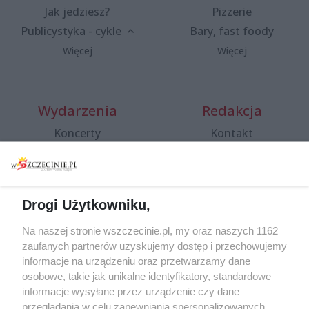
Jak jedziesz?
Pizzerie
Publicystyka - cykle
Bary, fast foody
Więcej
Więcej
Wydarzenia
Redakcja
Koncerty
Kontakt
Warsztaty
Regulamin i polityka
prywatności
Spacery i oprowadzania
Reklama
Jarmarki, festyny, pchle
Drogi Użytkowniku,
targi
Redakcja
Wernisaże
Specjalny koncert z okazji
Na naszej stronie wszczecinie.pl, my oraz naszych 1162
20. urodzin portalu
zaufanych partnerów uzyskujemy dostęp i przechowujemy
Więcej
wSzczecinie.pl
informacje na urządzeniu oraz przetwarzamy dane
osobowe, takie jak unikalne identyfikatory, standardowe
Regulamin konkursów
informacje wysyłane przez urządzenie czy dane
śniadaniówka "Hej
przeglądania w celu zapewniania spersonalizowanych