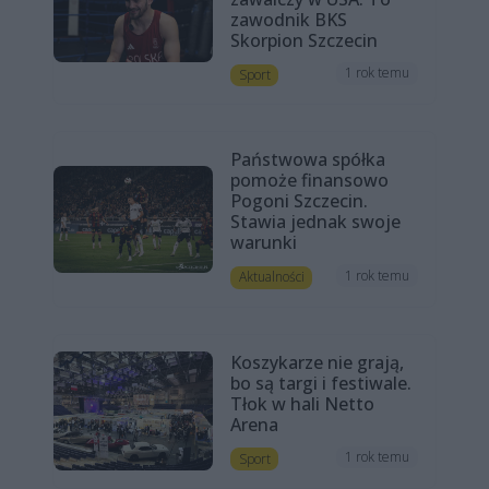
zawodnik BKS
Skorpion Szczecin
1 rok temu
Sport
Państwowa spółka
pomoże finansowo
Pogoni Szczecin.
Stawia jednak swoje
warunki
1 rok temu
Aktualności
Koszykarze nie grają,
bo są targi i festiwale.
Tłok w hali Netto
Arena
1 rok temu
Sport