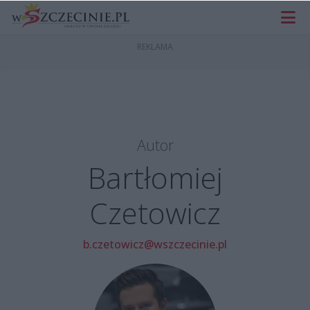
Autor
Bartłomiej
Czetowicz
b.czetowicz@wszczecinie.pl