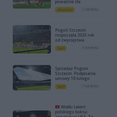
poważnie zła
1 rok temu
Aktualności
Pogoń Szczecin
rozpoczęła 2025 rok
od zwycięstwa
1 rok temu
Sport
Sprzedaż Pogoni
Szczecin. Podpisanie
umowy 10 lutego
1 rok temu
Sport
Wielki talent
polskiego boksu
zawalczy w USA. To