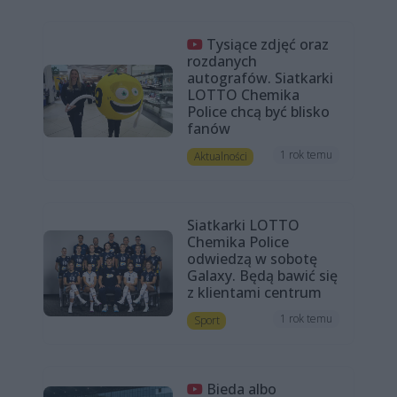
Tysiące zdjęć oraz
rozdanych
autografów. Siatkarki
LOTTO Chemika
Police chcą być blisko
fanów
1 rok temu
Aktualności
Siatkarki LOTTO
Chemika Police
odwiedzą w sobotę
Galaxy. Będą bawić się
z klientami centrum
1 rok temu
Sport
Bieda albo