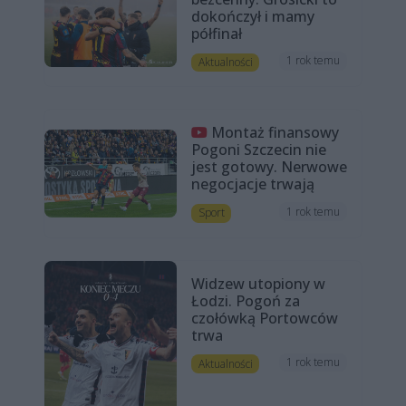
dokończył i mamy
półfinał
1 rok temu
Aktualności
Montaż finansowy
Pogoni Szczecin nie
jest gotowy. Nerwowe
negocjacje trwają
1 rok temu
Sport
Widzew utopiony w
Łodzi. Pogoń za
czołówką Portowców
trwa
1 rok temu
Aktualności