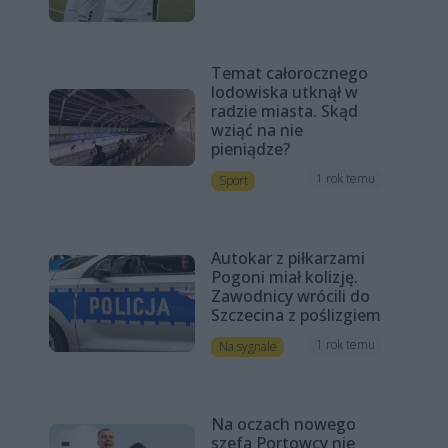
Temat całorocznego
lodowiska utknął w
radzie miasta. Skąd
wziąć na nie
pieniądze?
1 rok temu
Sport
Autokar z piłkarzami
Pogoni miał kolizję.
Zawodnicy wrócili do
Szczecina z poślizgiem
1 rok temu
Na sygnale
Na oczach nowego
szefa Portowcy nie