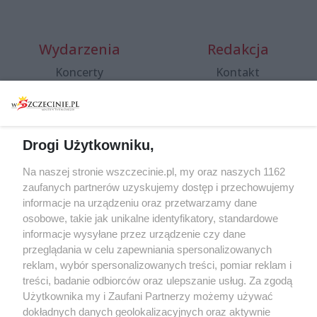
Wydarzenia
Redakcja
Koncerty
Kontakt
Warsztaty
Regulamin i polityka
prywatności
Spacery i oprowadzania
Reklama
Jarmarki, festyny, pchle
Drogi Użytkowniku,
targi
Redakcja
Wernisaże
Specjalny koncert z okazji
Na naszej stronie wszczecinie.pl, my oraz naszych 1162
20. urodzin portalu
zaufanych partnerów uzyskujemy dostęp i przechowujemy
Więcej
wSzczecinie.pl
informacje na urządzeniu oraz przetwarzamy dane
osobowe, takie jak unikalne identyfikatory, standardowe
Regulamin konkursów
informacje wysyłane przez urządzenie czy dane
śniadaniówka "Hej
przeglądania w celu zapewniania spersonalizowanych
Szczecin! Jest piątek!"
reklam, wybór spersonalizowanych treści, pomiar reklam i
treści, badanie odbiorców oraz ulepszanie usług. Za zgodą
Użytkownika my i Zaufani Partnerzy możemy używać
dokładnych danych geolokalizacyjnych oraz aktywnie