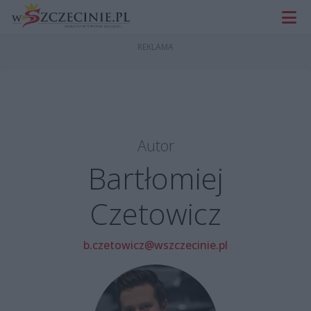
Autor
Bartłomiej
Czetowicz
b.czetowicz@wszczecinie.pl