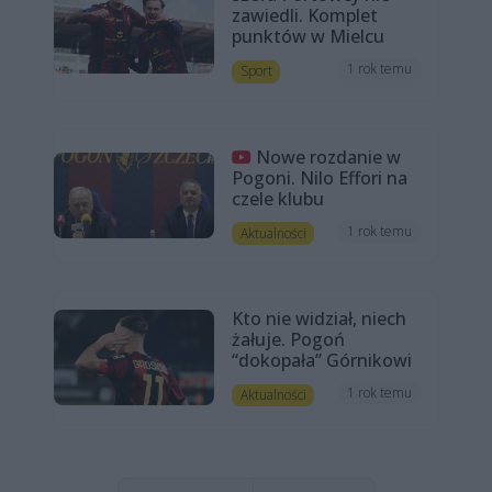
zawiedli. Komplet
punktów w Mielcu
1 rok temu
Sport
Nowe rozdanie w
Pogoni. Nilo Effori na
czele klubu
1 rok temu
Aktualności
Kto nie widział, niech
żałuje. Pogoń
“dokopała” Górnikowi
1 rok temu
Aktualności