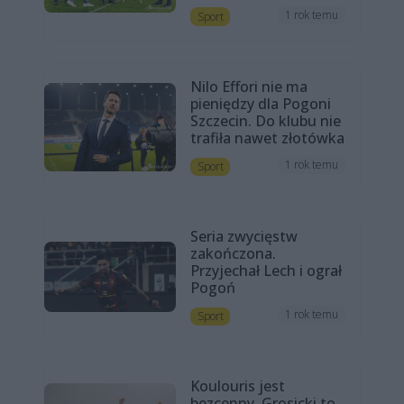
1 rok temu
Sport
Nilo Effori nie ma
pieniędzy dla Pogoni
Szczecin. Do klubu nie
trafiła nawet złotówka
1 rok temu
Sport
Seria zwycięstw
zakończona.
Przyjechał Lech i ograł
Pogoń
1 rok temu
Sport
Koulouris jest
bezcenny. Grosicki to