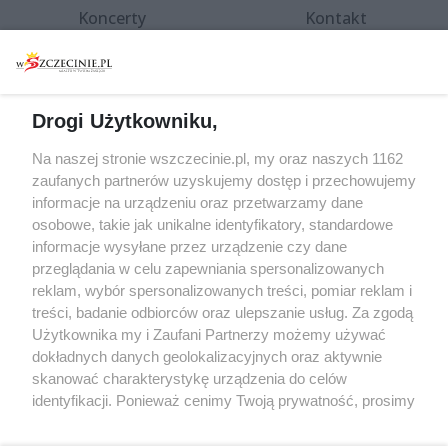
Koncerty
Kontakt
Warsztaty
Regulamin i polityka
prywatności
Spacery i oprowadzania
Reklama
Jarmarki, festyny, pchle
Drogi Użytkowniku,
targi
Redakcja
Wernisaże
Specjalny koncert z okazji
Na naszej stronie wszczecinie.pl, my oraz naszych 1162
20. urodzin portalu
zaufanych partnerów uzyskujemy dostęp i przechowujemy
Więcej
wSzczecinie.pl
informacje na urządzeniu oraz przetwarzamy dane
osobowe, takie jak unikalne identyfikatory, standardowe
Regulamin konkursów
informacje wysyłane przez urządzenie czy dane
śniadaniówka "Hej
przeglądania w celu zapewniania spersonalizowanych
Szczecin! Jest piątek!"
reklam, wybór spersonalizowanych treści, pomiar reklam i
treści, badanie odbiorców oraz ulepszanie usług. Za zgodą
Użytkownika my i Zaufani Partnerzy możemy używać
dokładnych danych geolokalizacyjnych oraz aktywnie
Partnerzy
skanować charakterystykę urządzenia do celów
Praca Szczecin
identyfikacji. Ponieważ cenimy Twoją prywatność, prosimy
o zgodę na korzystanie z tych technologii poprzez
the:protocol
kliknięcie „Akceptuję”. Zgoda jest dobrowolna i zawsze