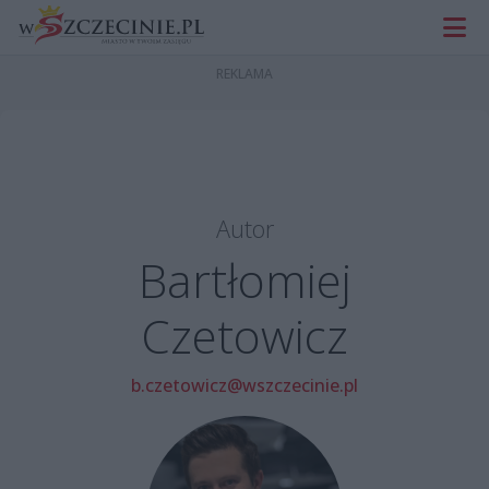
Autor
Bartłomiej
Czetowicz
b.czetowicz@wszczecinie.pl