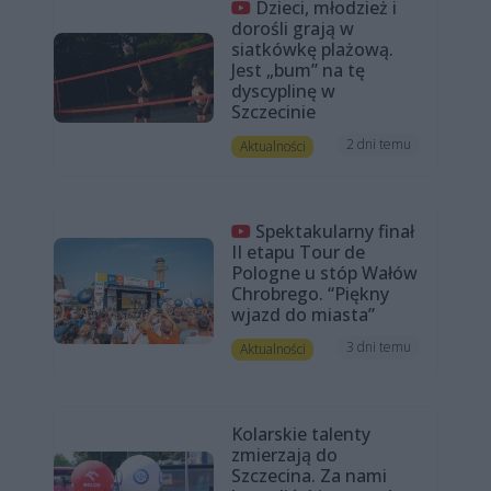
Dzieci, młodzież i
dorośli grają w
siatkówkę plażową.
Jest „bum” na tę
dyscyplinę w
Szczecinie
2 dni temu
Aktualności
Spektakularny finał
II etapu Tour de
Pologne u stóp Wałów
Chrobrego. “Piękny
wjazd do miasta”
3 dni temu
Aktualności
Kolarskie talenty
zmierzają do
Szczecina. Za nami