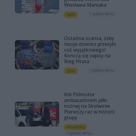
Wiesława Maniaka
1 tydzień temu
Sport
Ostatnia szansa, żeby
twoje dziecko przeżyło
coś wyjątkowego!
Kończą się zapisy na
Bieg Pirata
1 tydzień temu
Sport
KIA Polmotor
ambasadorem piłki
nożnej na Skolwinie.
Pierwszy raz w historii
grupy
Aktualności
1 tydzień temu