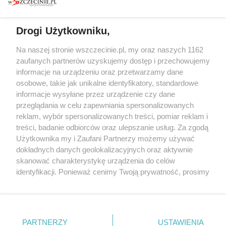
prywatności
Spacery i oprowadzania
Reklama
Jarmarki, festyny, pchle
Drogi Użytkowniku,
targi
Redakcja
Wernisaże
Specjalny koncert z okazji
Na naszej stronie wszczecinie.pl, my oraz naszych 1162
20. urodzin portalu
zaufanych partnerów uzyskujemy dostęp i przechowujemy
Więcej
wSzczecinie.pl
informacje na urządzeniu oraz przetwarzamy dane
osobowe, takie jak unikalne identyfikatory, standardowe
Regulamin konkursów
informacje wysyłane przez urządzenie czy dane
śniadaniówka "Hej
przeglądania w celu zapewniania spersonalizowanych
Szczecin! Jest piątek!"
reklam, wybór spersonalizowanych treści, pomiar reklam i
treści, badanie odbiorców oraz ulepszanie usług. Za zgodą
Użytkownika my i Zaufani Partnerzy możemy używać
dokładnych danych geolokalizacyjnych oraz aktywnie
Partnerzy
skanować charakterystykę urządzenia do celów
Praca Szczecin
identyfikacji. Ponieważ cenimy Twoją prywatność, prosimy
o zgodę na korzystanie z tych technologii poprzez
the:protocol
kliknięcie „Akceptuję”. Zgoda jest dobrowolna i zawsze
POZASzczecin.pl
możesz ją zmienić/wycofać klikając przycisk ustawień
prywatności znajdujący się w lewym dolnym rogu strony
PARTNERZY
USTAWIENIA