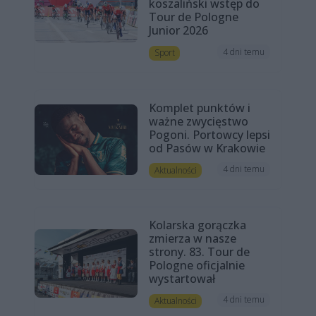
koszaliński wstęp do
Tour de Pologne
Junior 2026
4 dni temu
Sport
Komplet punktów i
ważne zwycięstwo
Pogoni. Portowcy lepsi
od Pasów w Krakowie
4 dni temu
Aktualności
Kolarska gorączka
zmierza w nasze
strony. 83. Tour de
Pologne oficjalnie
wystartował
4 dni temu
Aktualności