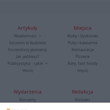
Artykuły
Miejsca
Wiadomości
Kluby i dyskoteki
Szczecin w budowie
Puby i kawiarnie
Szczecińscy pionierzy
Restauracje
Jak jedziesz?
Pizzerie
Publicystyka - cykle
Bary, fast foody
Więcej
Więcej
Wydarzenia
Redakcja
Koncerty
Kontakt
Warsztaty
Regulamin i polityka