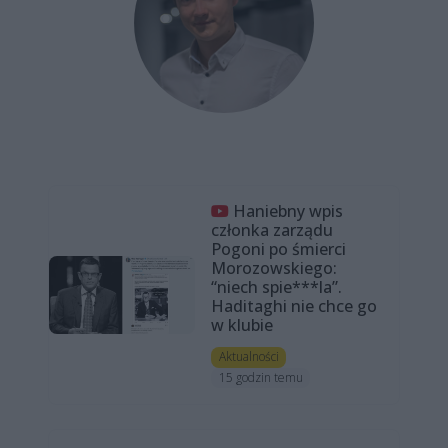
Haniebny wpis
członka zarządu
Pogoni po śmierci
Morozowskiego:
“niech spie***la”.
Haditaghi nie chce go
w klubie
Aktualności
15 godzin temu