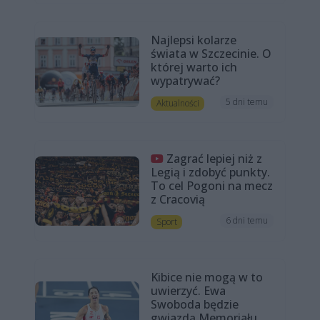
Najlepsi kolarze
świata w Szczecinie. O
której warto ich
wypatrywać?
5 dni temu
Aktualności
Zagrać lepiej niż z
Legią i zdobyć punkty.
To cel Pogoni na mecz
z Cracovią
6 dni temu
Sport
Kibice nie mogą w to
uwierzyć. Ewa
Swoboda będzie
gwiazdą Memoriału