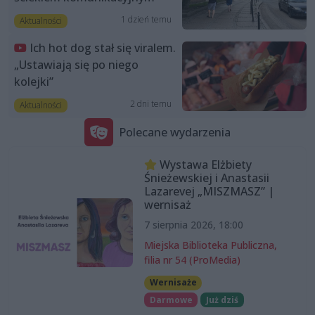
1 dzień temu
Aktualności
Ich hot dog stał się viralem.
„Ustawiają się po niego
kolejki”
2 dni temu
Aktualności
Polecane wydarzenia
Wystawa Elżbiety
Śnieżewskiej i Anastasii
Lazarevej „MISZMASZ” |
wernisaż
7 sierpnia 2026, 18:00
Miejska Biblioteka Publiczna,
filia nr 54 (ProMedia)
Wernisaże
Darmowe
Już dziś