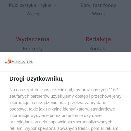
Publicystyka - cykle
Bary, fast foody
Więcej
Więcej
Wydarzenia
Redakcja
Koncerty
Kontakt
Warsztaty
Regulamin i polityka
prywatności
Spacery i oprowadzania
Reklama
Jarmarki, festyny, pchle
Drogi Użytkowniku,
targi
Redakcja
Wernisaże
Specjalny koncert z okazji
Na naszej stronie wszczecinie.pl, my oraz naszych 1162
20. urodzin portalu
zaufanych partnerów uzyskujemy dostęp i przechowujemy
Więcej
wSzczecinie.pl
informacje na urządzeniu oraz przetwarzamy dane
osobowe, takie jak unikalne identyfikatory, standardowe
Regulamin konkursów
informacje wysyłane przez urządzenie czy dane
śniadaniówka "Hej
przeglądania w celu zapewniania spersonalizowanych
Szczecin! Jest piątek!"
reklam, wybór spersonalizowanych treści, pomiar reklam i