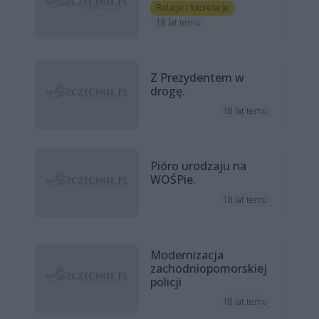
Relacje i fotorelacje
18 lat temu
Z Prezydentem w
drogę.
18 lat temu
Pióro urodzaju na
WOŚPie.
18 lat temu
Modernizacja
zachodniopomorskiej
policji
18 lat temu