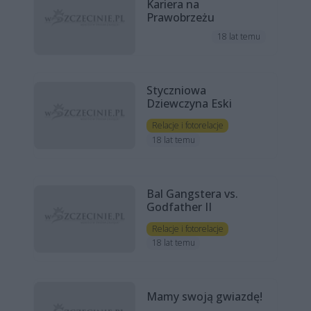
Kariera na
Prawobrzeżu
18 lat temu
Styczniowa
Dziewczyna Eski
Relacje i fotorelacje
18 lat temu
Bal Gangstera vs.
Godfather II
Relacje i fotorelacje
18 lat temu
Mamy swoją gwiazdę!