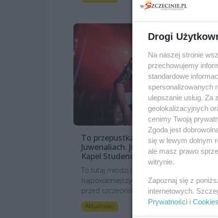
Drogi Użytkow
Na naszej stronie ws
przechowujemy informa
standardowe informac
spersonalizowanych re
ulepszanie usług. Za
geolokalizacyjnych or
cenimy Twoją prywatno
Zgoda jest dobrowoln
To przepustka do zagrania na
się w lewym dolnym r
Juwenaliach. Już wkrótce Przegląd
ale masz prawo sprzec
Kapel Studenckich w Słowianinie
witrynie.
To tutaj młodzi muzycy mogą zyskać jedną 
najpoważniejszych szans, by szerzej zaistni
Zapoznaj się z poniż
przed szczecińską publicznością. W Słowia...
internetowych. Szcze
Prywatności
i
Cookie
3 miesiące te
Aktualności