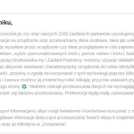
niku,
zczecinie.pl, my oraz naszych 1162 zaufanych partnerów uzyskujemy
cje na urządzeniu oraz przetwarzamy dane osobowe, takie jak unika
je wysyłane przez urządzenie czy dane przeglądania w celu zapewn
klam, wybór spersonalizowanych treści, pomiar reklam i treści, bad
 zgodą Użytkownika my i Zaufani Partnerzy możemy używać dokład
az aktywnie skanować charakterystykę urządzenia do celów identyfi
ść, prosimy o zgodę na korzystanie z tych technologii poprzez klikn
a i zawsze możesz ją zmienić/wycofać klikając przycisk ustawień pr
Znamy nominowanych do Nagrody
To
ogu strony
. Niektóre rodzaje przetwarzania danych nie wymagaj
Artystycznej Miasta Szczecin 2025
“n
iwić się takiemu przetwarzaniu. Preferencje będą miały zastosowania
Ma
Po ostatnim posiedzeniu Prezydenckiej Rady
Pe
z
Kultury i Komisji ds. Kultury Rady Miasta
Pu
eć
szymi informacjami, abyś mógł świadomie i komfortowo korzystać z
wybrano tegorocznych nominowanych do
za
gółowe informacje dotyczące przetwarzania Twoich danych znajdzi
Nagrody...
at
s
oraz po kliknięciu w „Ustawienia”.
mu
3 miesiące temu
Aktualności
Ni