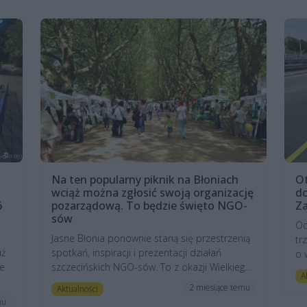
Na ten popularny piknik na Błoniach
Ot
wciąż można zgłosić swoją organizację
do
6
pozarządową. To będzie święto NGO-
Z
sów
Od
Jasne Błonia ponownie staną się przestrzenią
tr
uż
spotkań, inspiracji i prezentacji działań
o 
e
szczecińskich NGO-sów. To z okazji Wielkieg...
A
2 miesiące temu
Aktualności
mu