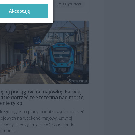
3 miesiące temu
elacje i fotorelacje
Akceptuję
ęcej pociągów na majówkę. Łatwiej
dzie dotrzeć ze Szczecina nad morze,
e nie tylko
lregio ogłosiło plany dodatkowych połączeń
lejowych na weekend majowy. Łatwiej
trzemy między innymi ze Szczecina do
dmorsk...