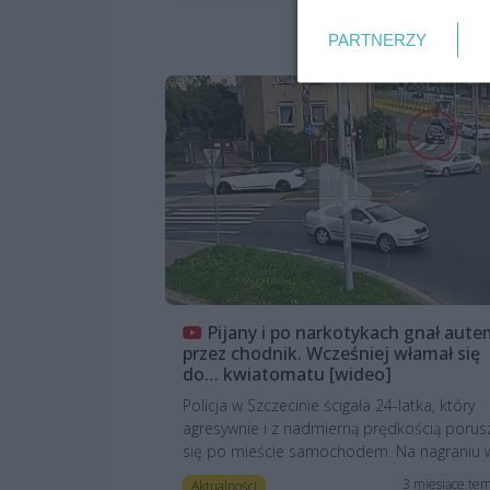
PARTNERZY
Pijany i po narkotykach gnał aut
przez chodnik. Wcześniej włamał się
do… kwiatomatu [wideo]
Policja w Szczecinie ścigała 24-latka, który
agresywnie i z nadmierną prędkością porus
się po mieście samochodem. Na nagraniu w
3 miesiące te
Aktualności