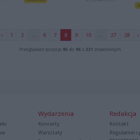
A
‹
1
2
...
6
7
8
9
10
...
27
28
›
Przeglądasz pozycje
85
do
96
z
331
znalezionych
Wydarzenia
Redakcja
eki
Koncerty
Kontakt
nie
Warsztaty
Regulamin i 
prywatności