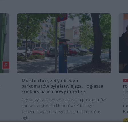
Miasto chce, żeby obsługa
o
parkomatów była łatwiejsza. I ogłasza
ro
konkurs na ich nowy interfejs
je
Czy korzystanie ze szczecińskich parkomatów
“O
sprawia zbyt dużo kłopotów? Z takiego
mó
założenia wyszło najwyraźniej miasto, które
Bu
ogło...
A
mu
2 miesiące temu
Komunikacja