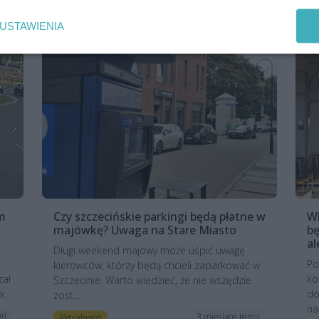
R
USTAWIENIA
em
Czy szczecińskie parkingi będą płatne w
Wi
majówkę? Uwaga na Stare Miasto
bę
al
Długi weekend majowy może uśpić uwagę
Po
kierowców, którzy będą chcieli zaparkować w
zał
ko
Szczecinie. Warto wiedzieć, że nie wszędzie
...
do
zost...
na
mu
3 miesiące temu
Aktualności