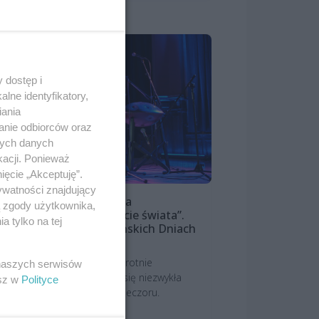
 dostęp i
lne identyfikatory,
iania
anie odbiorców oraz
nych danych
kacji. Ponieważ
ięcie „Akceptuję”.
ywatności znajdujący
mek Torres czarował na
ą zgody użytkownika,
ajmłodszym instrumencie świata”.
 tylko na tej
gia muzyki na Szczecińskich Dniach
rkusji
bliczność pewnie niejednokrotnie
 naszych serwisów
stanawiała się, skąd bierze się niezwykła
esz w
Polityce
mosfera tego środowego wieczoru.
ewątpliwie zło...