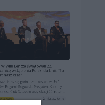
W Willi Lentza świętowali 22.
cznicę wstąpienia Polski do Unii. “To
st nasz czas”
kazaliśmy się godni członkostwa w Unii” –
wi Bogumił Rogowski, Prezydent Kapituły
siness Club Szczecin przy okazji 22. roczn...
2 miesiące temu
ktualności