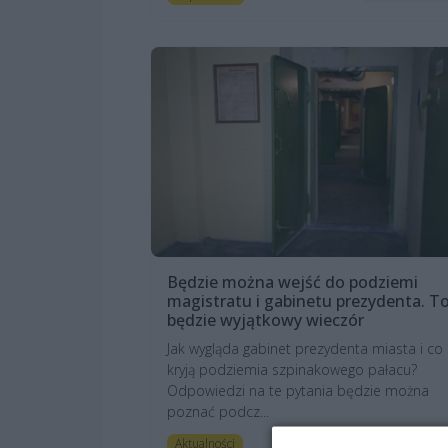
Będzie można wejść do podziemi
magistratu i gabinetu prezydenta. T
będzie wyjątkowy wieczór
Jak wygląda gabinet prezydenta miasta i co
kryją podziemia szpinakowego pałacu?
Odpowiedzi na te pytania będzie można
poznać podcz...
2 miesiące te
Aktualności