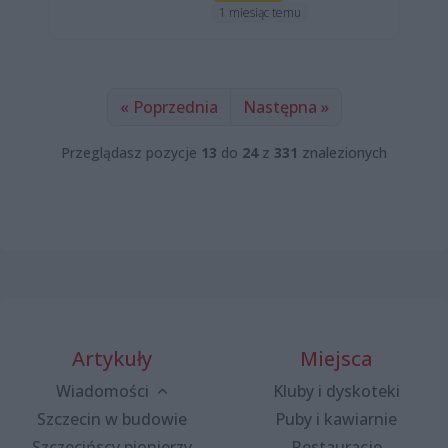
1 miesiąc temu
« Poprzednia
Następna »
Przeglądasz pozycje
13
do
24
z
331
znalezionych
Artykuły
Miejsca
Wiadomości
Kluby i dyskoteki
Szczecin w budowie
Puby i kawiarnie
Szczecińscy pionierzy
Restauracje