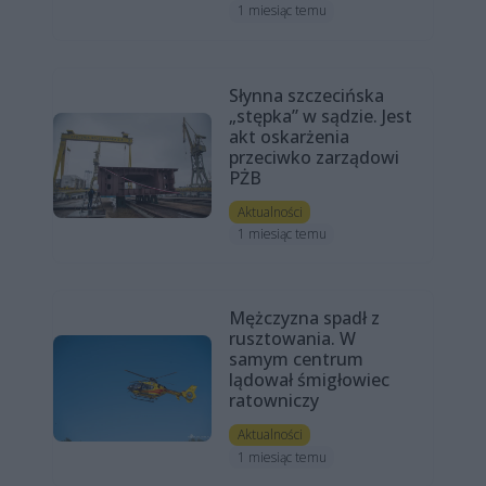
1 miesiąc temu
Słynna szczecińska
„stępka” w sądzie. Jest
akt oskarżenia
przeciwko zarządowi
PŻB
Aktualności
1 miesiąc temu
Mężczyzna spadł z
rusztowania. W
samym centrum
lądował śmigłowiec
ratowniczy
Aktualności
1 miesiąc temu