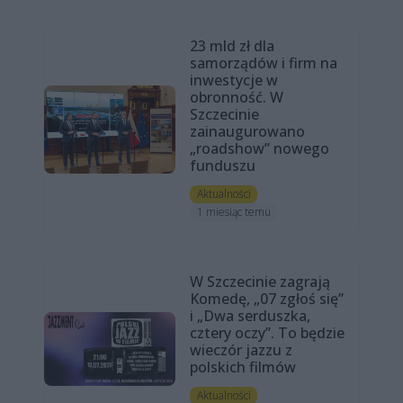
23 mld zł dla
samorządów i firm na
inwestycje w
obronność. W
Szczecinie
zainaugurowano
„roadshow” nowego
funduszu
Aktualności
1 miesiąc temu
W Szczecinie zagrają
Komedę, „07 zgłoś się”
i „Dwa serduszka,
cztery oczy”. To będzie
wieczór jazzu z
polskich filmów
Aktualności