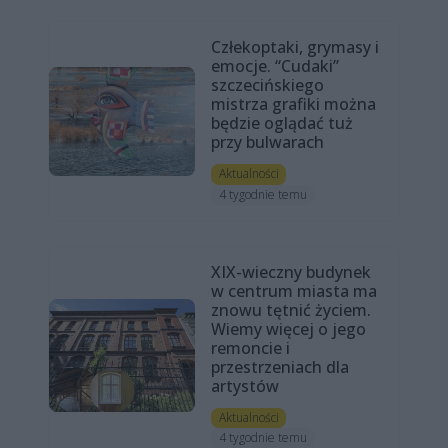
Człekoptaki, grymasy i
emocje. “Cudaki”
szczecińskiego
mistrza grafiki można
będzie oglądać tuż
przy bulwarach
Aktualności
4 tygodnie temu
XIX-wieczny budynek
w centrum miasta ma
znowu tętnić życiem.
Wiemy więcej o jego
remoncie i
przestrzeniach dla
artystów
Aktualności
4 tygodnie temu