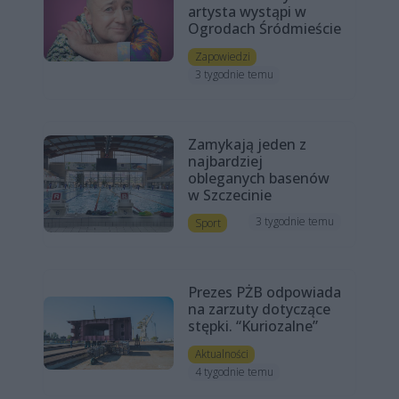
artysta wystąpi w
Ogrodach Śródmieście
Zapowiedzi
3 tygodnie temu
Zamykają jeden z
najbardziej
obleganych basenów
w Szczecinie
3 tygodnie temu
Sport
Prezes PŻB odpowiada
na zarzuty dotyczące
stępki. “Kuriozalne”
Aktualności
4 tygodnie temu