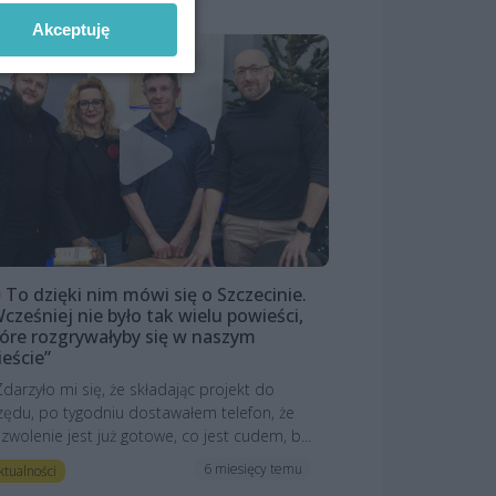
Akceptuję
To dzięki nim mówi się o Szczecinie.
cześniej nie było tak wielu powieści,
óre rozgrywałyby się w naszym
eście”
Zdarzyło mi się, że składając projekt do
zędu, po tygodniu dostawałem telefon, że
zwolenie jest już gotowe, co jest cudem, b...
6 miesięcy temu
ktualności