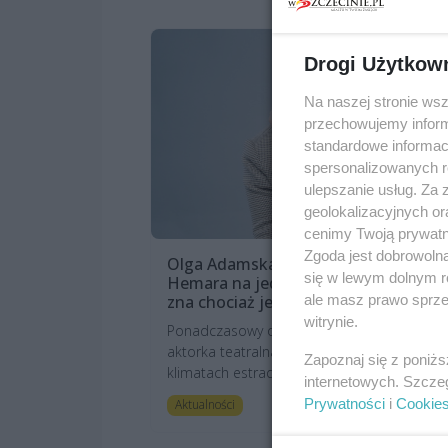
Drogi Użytkow
Na naszej stronie ws
przechowujemy informa
standardowe informac
spersonalizowanych re
ulepszanie usług. Za
geolokalizacyjnych or
cenimy Twoją prywatno
Zgoda jest dobrowoln
Olga Adamska i twórczość Mariana
się w lewym dolnym r
Hemara na jednej scenie. „Każdy z n
zna chociaż jedną jego piosenkę”
ale masz prawo sprzec
witrynie.
Ponadczasowy obserwator ludzkich pragnie
aktorka teatralna, która świetnie czuje się w
Zapoznaj się z poniż
klimatach estradowych – tak pokrótce moż..
internetowych. Szcze
6 miesięcy te
Prywatności
i
Cookie
Aktualności