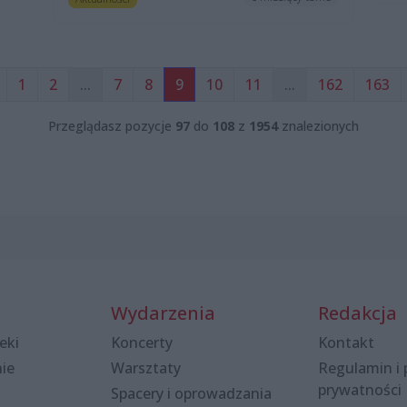
1
2
...
7
8
9
10
11
...
162
163
Przeglądasz pozycje
97
do
108
z
1954
znalezionych
Wydarzenia
Redakcja
eki
Koncerty
Kontakt
nie
Warsztaty
Regulamin i 
prywatności
Spacery i oprowadzania