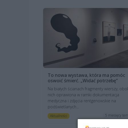
To nowa wystawa, która ma pomóc
oswoić śmierć. „Widać potrzebę”
Na białych ścianach fragmenty wierszy, obo
nich oprawiona w ramki dokumentacja
medyczna i zdjęcia rentgenowskie na
podświetlanych...
5 miesięcy te
Aktualności