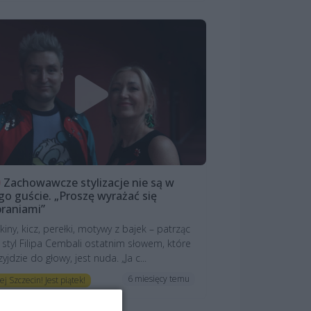
Zachowawcze stylizacje nie są w
go guście. „Proszę wyrażać się
raniami”
kiny, kicz, perełki, motywy z bajek – patrząc
 styl Filipa Cembali ostatnim słowem, które
zyjdzie do głowy, jest nuda. „Ja c...
6 miesięcy temu
ej Szczecin! Jest piątek!