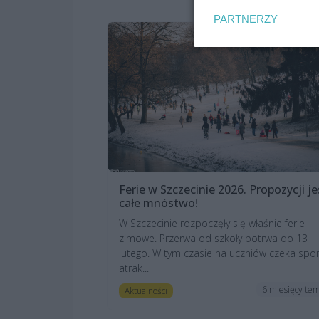
PARTNERZY
Ferie w Szczecinie 2026. Propozycji je
całe mnóstwo!
W Szczecinie rozpoczęły się właśnie ferie
zimowe. Przerwa od szkoły potrwa do 13
lutego. W tym czasie na uczniów czeka spo
atrak...
6 miesięcy te
Aktualności