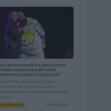
a oblicza komedii na jednej scenie
rwały szczecińską publiczność.
iesamowity pokaz kreatywności”
zysztof Krawczyk śpiewający k-pop,
llywoodzki film o ucieczce z zakonu,
recka telenowela o początkach tapicerstwa
akie rz...
5 miesięcy temu
elacje i fotorelacje