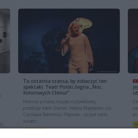
To ostatnia szansa, by zobaczyć ten
spektakl. Teatr Polski żegna „Noc
je
Kolorowych Chmur”
ub
k
Historia polskiej muzyki rozrywkowej,
Ce
przeboje Karin Stanek, Heleny Majdaniec czy
na
Czesława Niemena i Filipinek – przed nami
pr
ostatn...
H
mu
5 miesięcy temu
Aktualności