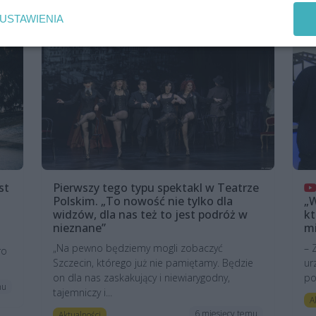
USTAWIENIA
st
Pierwszy tego typu spektakl w Teatrze
Polskim. „To nowość nie tylko dla
„W
widzów, dla nas też to jest podróż w
kt
nieznane”
mi
„Na pewno będziemy mogli zobaczyć
– 
ro
Szczecin, którego już nie pamiętamy. Będzie
ur
on dla nas zaskakujący i niewiarygodny,
po
mu
tajemniczy i...
A
6 miesięcy temu
Aktualności