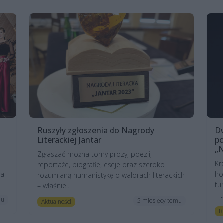
Ruszyły zgłoszenia do Nagrody
Dw
Literackiej Jantar
po
„N
Zgłaszać można tomy prozy, poezji,
Kr
reportaże, biografie, eseje oraz szeroko
ła
ho
rozumianą humanistykę o walorach literackich
tu
– właśnie...
– t
mu
5 miesięcy temu
Aktualności
R