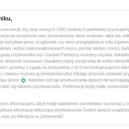
niku,
zczecinie.pl, my oraz naszych 1160 zaufanych partnerów uzyskujemy
cje na urządzeniu oraz przetwarzamy dane osobowe, takie jak unika
je wysyłane przez urządzenie czy dane przeglądania w celu zapewn
klam, wybór spersonalizowanych treści, pomiar reklam i treści, bad
 zgodą Użytkownika my i Zaufani Partnerzy możemy używać dokład
az aktywnie skanować charakterystykę urządzenia do celów identyfi
ść, prosimy o zgodę na korzystanie z tych technologii poprzez klikn
a i zawsze możesz ją zmienić/wycofać klikając przycisk ustawień pr
To wydarzenie znowu zaskakuje!
Cz
ogu strony
. Niektóre rodzaje przetwarzania danych nie wymagaj
as
Popularni stand-uperzy na jednej
Or
scenie z grupą impro Pozostali
sz
iwić się takiemu przetwarzaniu. Preferencje będą miały zastosowania
ń i
„To będzie zupełnie nowa formuła i jesteśmy
Os
bardzo zelektryzowani myślą o tym wieczorze”
pr
szymi informacjami, abyś mógł świadomie i komfortowo korzystać z
.
– mówią artyści z grupy Pozostali. Po wys...
dz
gółowe informacje dotyczące przetwarzania Twoich danych znajdzi
się
mu
6 miesięcy temu
s
oraz po kliknięciu w „Ustawienia”.
Aktualności
A