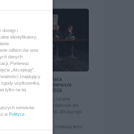
 dostęp i
lne identyfikatory,
iania
anie odbiorców oraz
nych danych
kacji. Ponieważ
ięcie „Akceptuję”.
ywatności znajdujący
ekaliśmy na niego dwa lata.
ą zgody użytkownika,
ganizatorzy zdradzają pierwsze
czegóły Kontrapunktu 2026
 tylko na tej
iem spektakli konkursowych, lokalne
zedstawienia, wydarzenia dodatkowe dla
 naszych serwisów
ieci, showcase – to zapowiedź zbliżającego
esz w
Polityce
 wi...
6 miesięcy temu
ktualności