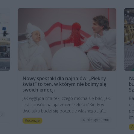
Nowy spektakl dla najnajów. „Piękny
Na
świat” to ten, w którym nie boimy się
bu
swoich emocji
Sz
Jak wygląda smutek, czego można się bać, jaki
Ba
jest sposób na ujarzmienie złości? Kiedy w
di
dwulatku budzi się poczucie własnego „ja”...
po
mu
im
4 miesiące temu
Recenzje
A