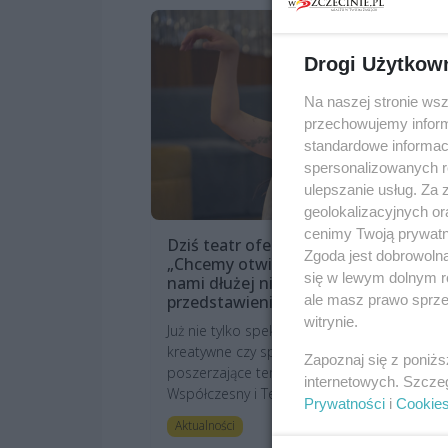
Drogi Użytkow
Na naszej stronie ws
przechowujemy informa
standardowe informac
spersonalizowanych re
ulepszanie usług. Za
geolokalizacyjnych or
cenimy Twoją prywatno
Dziś teatr oferuje znacznie więcej.
Zgoda jest dobrowoln
„Chcemy otwierać widza na bycie z
się w lewym dolnym r
nami dłużej niż tylko na
przedstawieniu”
ale masz prawo sprzec
witrynie.
Już nie tylko spektakle, ale i warsztaty
kreatywne czy spotkania kontekstowe
Zapoznaj się z poniż
poszerzające tematykę sztuki – Teatr
internetowych. Szcze
Współczesny i Te...
Prywatności
i
Cookie
4 miesiące te
Aktualności