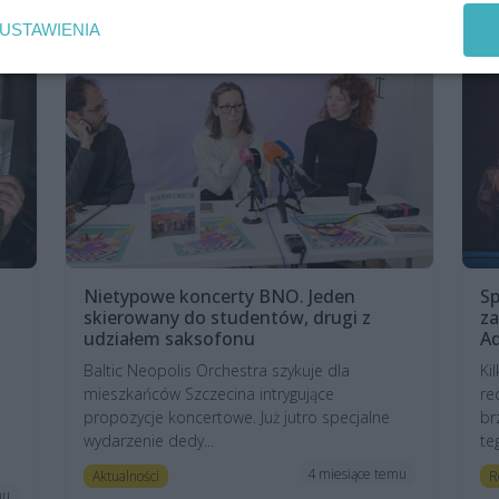
USTAWIENIA
Nietypowe koncerty BNO. Jeden
Sp
skierowany do studentów, drugi z
za
udziałem saksofonu
A
Baltic Neopolis Orchestra szykuje dla
Ki
mieszkańców Szczecina intrygujące
re
propozycje koncertowe. Już jutro specjalne
br
wydarzenie dedy...
te
4 miesiące temu
Aktualności
R
mu