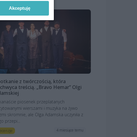
Akceptuję
otkanie z twórczością, która
chwyca treścią. „Bravo Hemar” Olgi
damskiej
lkanaście piosenek przeplatanych
cytowanymi wierszami i muzyka na żywo
zmi skromnie, ale Olga Adamska uczyniła z
go przepi...
4 miesiące temu
ecenzje