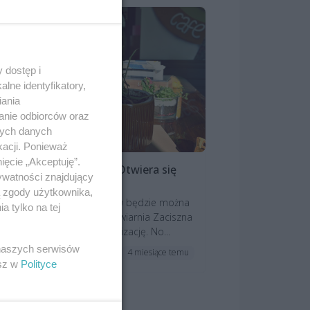
 dostęp i
lne identyfikatory,
iania
anie odbiorców oraz
nych danych
kacji. Ponieważ
ięcie „Akceptuję”.
 Pleciugi wraca kawa! Otwiera się
ywatności znajdujący
wa kawiarnia
ą zgody użytkownika,
Teatrze Lalek Pleciuga znów będzie można
 tylko na tej
pić się kawy… i nie tylko! Kawiarnia Zaciszna
wiera tam swoją drugą lokalizację. No...
 naszych serwisów
4 miesiące temu
ktualności
esz w
Polityce