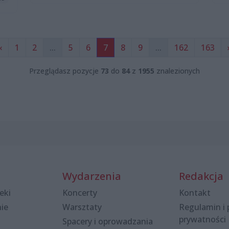
‹
1
2
...
5
6
7
8
9
...
162
163
Przeglądasz pozycje
73
do
84
z
1955
znalezionych
Wydarzenia
Redakcja
eki
Koncerty
Kontakt
nie
Warsztaty
Regulamin i 
prywatności
Spacery i oprowadzania