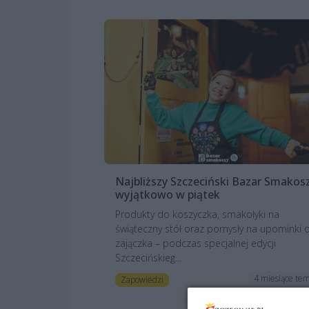
Najbliższy Szczeciński Bazar Smakos
wyjątkowo w piątek
Produkty do koszyczka, smakołyki na
świąteczny stół oraz pomysły na upominki 
zajączka – podczas specjalnej edycji
Szczecińskieg...
4 miesiące te
Zapowiedzi