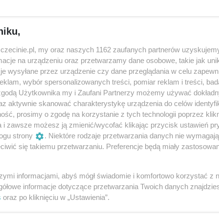
niku,
zczecinie.pl, my oraz naszych 1162 zaufanych partnerów uzyskujemy
cje na urządzeniu oraz przetwarzamy dane osobowe, takie jak unika
je wysyłane przez urządzenie czy dane przeglądania w celu zapewn
klam, wybór spersonalizowanych treści, pomiar reklam i treści, bad
 zgodą Użytkownika my i Zaufani Partnerzy możemy używać dokład
az aktywnie skanować charakterystykę urządzenia do celów identyfi
ść, prosimy o zgodę na korzystanie z tych technologii poprzez klikn
Nowe duże wydarzenie w Szczecinie.
Do
a i zawsze możesz ją zmienić/wycofać klikając przycisk ustawień pr
Dziś poznaliśmy pierwsze szczegóły
no
ogu strony
. Niektóre rodzaje przetwarzania danych nie wymagaj
festiwalu „Przepływ”
W 
iwić się takiemu przetwarzaniu. Preferencje będą miały zastosowania
Warsztaty i koncerty, ale też prelekcje i pokazy
na
naukowe czy aktywności sportowe – to tylko
ot
część wydarzeń, dzięki którym odkryjem...
szymi informacjami, abyś mógł świadomie i komfortowo korzystać z
A
gółowe informacje dotyczące przetwarzania Twoich danych znajdzi
4 miesiące temu
Zapowiedzi
s
oraz po kliknięciu w „Ustawienia”.
mu