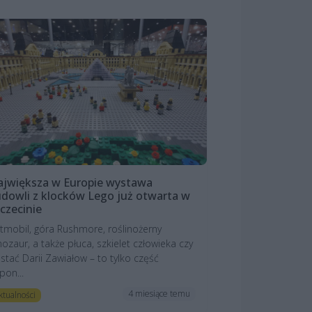
jwiększa w Europie wystawa
dowli z klocków Lego już otwarta w
czecinie
tmobil, góra Rushmore, roślinożerny
nozaur, a także płuca, szkielet człowieka czy
stać Darii Zawiałow – to tylko część
pon...
4 miesiące temu
ktualności