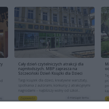
zy
Cały dzień czytelniczych atrakcji dla
M
najmłodszych. MBP zaprasza na
od
Szczeciński Dzień Książki dla Dzieci
Te
Targi książek dla dzieci, kreatywne warsztaty,
od
pr
spotkania z autorami, konkursy z atrakcyjnymi
pr
nagrodami – najbliższy wolny od szkoł...
ka
4 miesiące temu
Zapowiedzi
mu
A