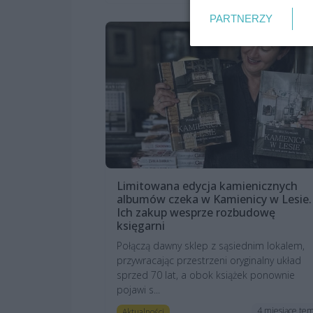
PARTNERZY
Limitowana edycja kamienicznych
albumów czeka w Kamienicy w Lesie.
Ich zakup wesprze rozbudowę
księgarni
Połączą dawny sklep z sąsiednim lokalem,
przywracając przestrzeni oryginalny układ
sprzed 70 lat, a obok książek ponownie
pojawi s...
4 miesiące te
Aktualności