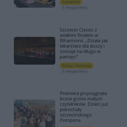
Zapowiedzi
3 miesiące temu
Szczecin Classic z
wielkim finałem w
filharmonii. „Działa jak
lekarstwo dla duszy i
zostaje na długo w
pamięci”
Relacje i fotorelacje
3 miesiące temu
Premiera przyciągnęła
liczne grono małych
czytelników. Dzieci już
pokochały
szczecińskiego
Pompona