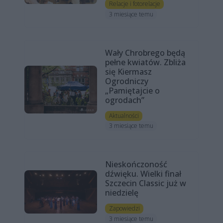
Relacje i fotorelacje
3 miesiące temu
Wały Chrobrego będą
pełne kwiatów. Zbliża
się Kiermasz
Ogrodniczy
„Pamiętajcie o
ogrodach”
Aktualności
3 miesiące temu
Nieskończoność
dźwięku. Wielki finał
Szczecin Classic już w
niedzielę
Zapowiedzi
3 miesiące temu