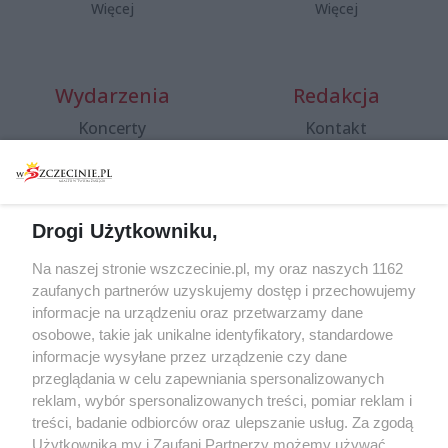
Więcej
Więcej
Wydarzenia
Redakcja
Koncerty
Kontakt
Warsztaty
Regulamin i polityka
prywatności
Spacery i oprowadzania
Reklama
Jarmarki, festyny, pchle
Drogi Użytkowniku,
targi
Redakcja
Wernisaże
Specjalny koncert z okazji
Na naszej stronie wszczecinie.pl, my oraz naszych 1162
20. urodzin portalu
zaufanych partnerów uzyskujemy dostęp i przechowujemy
Więcej
wSzczecinie.pl
informacje na urządzeniu oraz przetwarzamy dane
osobowe, takie jak unikalne identyfikatory, standardowe
Regulamin konkursów
informacje wysyłane przez urządzenie czy dane
śniadaniówka "Hej
przeglądania w celu zapewniania spersonalizowanych
Szczecin! Jest piątek!"
reklam, wybór spersonalizowanych treści, pomiar reklam i
treści, badanie odbiorców oraz ulepszanie usług. Za zgodą
Użytkownika my i Zaufani Partnerzy możemy używać