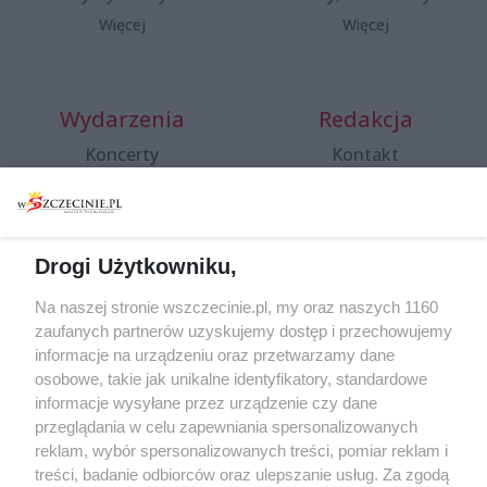
Więcej
Więcej
Wydarzenia
Redakcja
Koncerty
Kontakt
Warsztaty
Regulamin i polityka
prywatności
Spacery i oprowadzania
Reklama
Jarmarki, festyny, pchle
Drogi Użytkowniku,
targi
Redakcja
Wernisaże
Specjalny koncert z okazji
Na naszej stronie wszczecinie.pl, my oraz naszych 1160
20. urodzin portalu
zaufanych partnerów uzyskujemy dostęp i przechowujemy
Więcej
wSzczecinie.pl
informacje na urządzeniu oraz przetwarzamy dane
osobowe, takie jak unikalne identyfikatory, standardowe
Regulamin konkursów
informacje wysyłane przez urządzenie czy dane
śniadaniówka "Hej
przeglądania w celu zapewniania spersonalizowanych
Szczecin! Jest piątek!"
reklam, wybór spersonalizowanych treści, pomiar reklam i
treści, badanie odbiorców oraz ulepszanie usług. Za zgodą