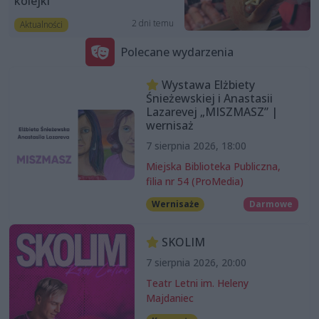
kolejki”
2 dni temu
Aktualności
Polecane wydarzenia
Wystawa Elżbiety
Śnieżewskiej i Anastasii
Lazarevej „MISZMASZ” |
wernisaż
7 sierpnia 2026, 18:00
Miejska Biblioteka Publiczna,
filia nr 54 (ProMedia)
Wernisaże
Darmowe
SKOLIM
7 sierpnia 2026, 20:00
Teatr Letni im. Heleny
Majdaniec