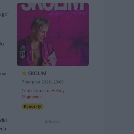
nego”
do
SKOLIM
i w
7 sierpnia 2026, 20:00
Teatr Letni im. Heleny
Majdaniec
Koncerty
dki
ych