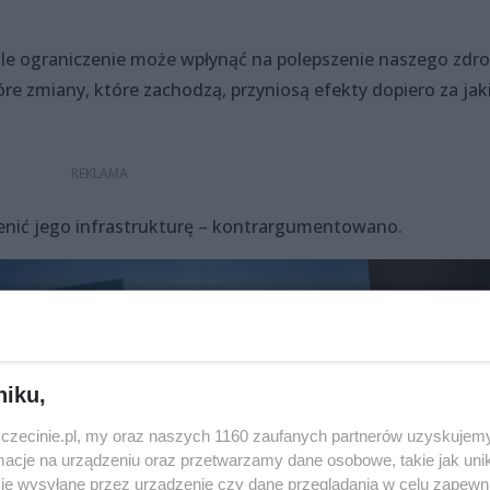
 ale ograniczenie może wpłynąć na polepszenie naszego zdr
óre zmiany, które zachodzą, przyniosą efekty dopiero za jak
enić jego infrastrukturę – kontrargumentowano.
niku,
zczecinie.pl, my oraz naszych 1160 zaufanych partnerów uzyskujemy
cje na urządzeniu oraz przetwarzamy dane osobowe, takie jak unika
je wysyłane przez urządzenie czy dane przeglądania w celu zapewn