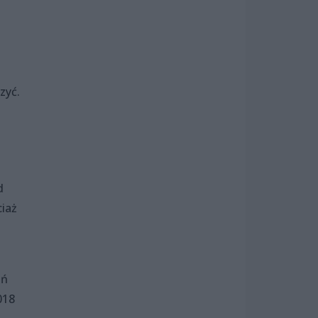
zyć.
d
iaż
ań
018