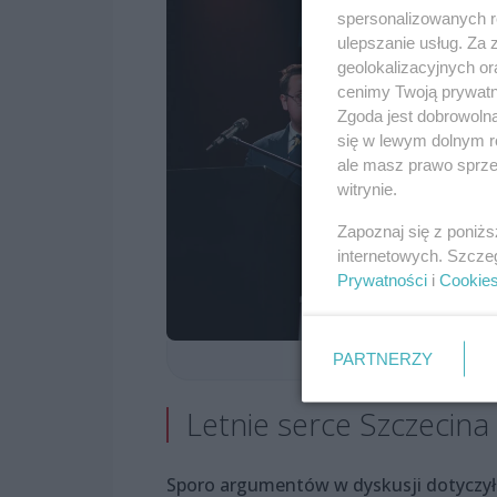
spersonalizowanych re
ulepszanie usług. Za
geolokalizacyjnych or
cenimy Twoją prywatno
Zgoda jest dobrowoln
się w lewym dolnym r
ale masz prawo sprzec
witrynie.
Zapoznaj się z poniż
internetowych. Szcze
Prywatności
i
Cookie
PARTNERZY
Letnie serce Szczecina
Sporo argumentów w dyskusji dotyczyło