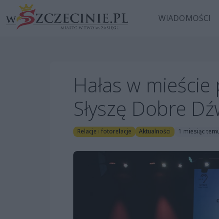
WIADOMOŚCI
Hałas w mieście 
Słyszę Dobre Dź
Relacje i fotorelacje
Aktualności
1 miesiąc tem