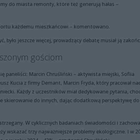
my do miasta remonty, które też generują hałas –
mfortu każdemu mieszkańcowi – komentowano.
yć, było jeszcze więcej, prowadzący debatę musiał ją zakońc
oszonym gościom
ię paneliści: Marcin Chruśliński – aktywista miejski, Sofiia
eusz Kucia z firmy Demant, Marcin Fryda, który pracował na
iecki. Każdy z uczestników miał dedykowane pytania, choc
te skierowanie do innych, dając dodatkową perspektywę do
dostrzegany. W cyklicznych badaniach świadomości i zachow
ży wskazać trzy najważniejsze problemy ekologiczne. I w 2