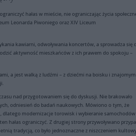
ograniczyć hałas w mieście, nie ograniczając życia społecz
liceum Leonarda Piwoniego oraz XIV Liceum
ykania kawiarni, odwoływania koncertów, a sprowadza się 
godzić aktywność mieszkańców z ich prawem do spokoju –
bami, a jest walką z ludźmi – z dziećmi na boisku i znajomym
i.
 czasu nad przygotowaniem się do dyskusji. Nie brakowało
nych, odniesień do badań naukowych. Mówiono o tym, że
t, dlatego modernizacje torowisk i wybieranie samochodów
 ten hałas ograniczyć. Z drugiej strony przywoływano przypa
oletnią tradycją, co było jednoznaczne z niszczeniem kultow