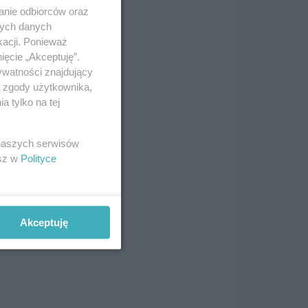
anie odbiorców oraz
nych danych
kacji. Ponieważ
ięcie „Akceptuję”.
ywatności znajdujący
ą zgody użytkownika,
 tylko na tej
 naszych serwisów
esz w
Polityce
Akceptuję