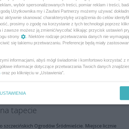
klam, wybór spersonalizowanych treści, pomiar reklam i treści, bad
 zgodą Użytkownika my i Zaufani Partnerzy możemy używać dokład
az aktywnie skanować charakterystykę urządzenia do celów identyfi
ść, prosimy o zgodę na korzystanie z tych technologii poprzez klikn
a i zawsze możesz ją zmienić/wycofać klikając przycisk ustawień pr
ogu strony
. Niektóre rodzaje przetwarzania danych nie wymagaj
iwić się takiemu przetwarzaniu. Preferencje będą miały zastosowania
szymi informacjami, abyś mógł świadomie i komfortowo korzystać z
gółowe informacje dotyczące przetwarzania Twoich danych znajdzi
s
oraz po kliknięciu w „Ustawienia”.
USTAWIENIA
fot. Piotr Nykowski
 na tapecie
 szczecińskich Ogrodów Śródmieście. Miejsce licznie