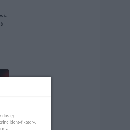
owia
iś
 dostęp i
lne identyfikatory,
iania