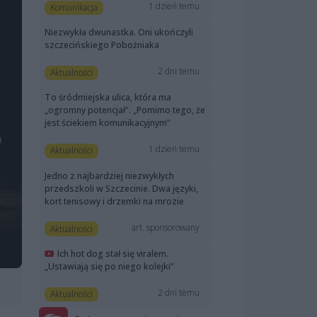
1 dzień temu
Komunikacja
Niezwykła dwunastka. Oni ukończyli
szczecińskiego Pobożniaka
2 dni temu
Aktualności
To śródmiejska ulica, która ma
„ogromny potencjał”. „Pomimo tego, że
jest ściekiem komunikacyjnym”
1 dzień temu
Aktualności
Jedno z najbardziej niezwykłych
przedszkoli w Szczecinie. Dwa języki,
kort tenisowy i drzemki na mrozie
art. sponsorowany
Aktualności
Ich hot dog stał się viralem.
„Ustawiają się po niego kolejki”
2 dni temu
Aktualności