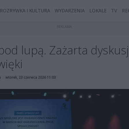
ROZRYWKA I KULTURA
WYDARZENIA
LOKALE
TV
RE
pod lupą. Zażarta dyskusj
więki
u
wtorek, 23 czerwca 2026 11:03