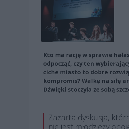
Kto ma rację w sprawie hała
odpocząć, czy ten wybierają
ciche miasto to dobre rozwią
kompromis? Walkę na siłę a
Dźwięki stoczyła ze sobą szc
Zażarta dyskusja, któr
nie jest młodzieży oboj