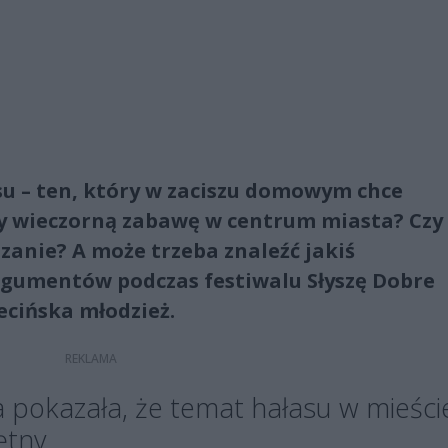
su – ten, który w zaciszu domowym chce
cy wieczorną zabawę w centrum miasta? Czy
zanie? A może trzeba znaleźć jakiś
rgumentów podczas festiwalu Słyszę Dobre
zecińska młodzież.
a pokazała, że temat hałasu w mieści
ętny