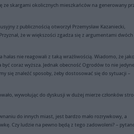
się ze skargami okolicznych mieszkańców na generowany pr
kusyjny z publicznością otworzył Przemysław Kazaniecki,
Przyznał, że w większości zgadza się z argumentami dwóch
 na hałas nie reagowali z taką wrażliwością. Wiadomo, że jak
 być coraz wyższa. Jednak obecność Ogrodów to nie jedyn
my się znaleźć sposoby, żeby dostosować się do sytuacji –
kowało, wywołując do dyskusji w dużej mierze członków str
ównaniu do innych miast, jest bardzo mało rozrywkowy, a
rywkę. Czy ludzie na pewno będą z tego zadowoleni? – pytan