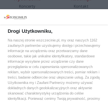
Koncerty
Kontakt
Warsztaty
Regulamin i polityka
prywatności
Spacery i oprowadzania
Reklama
Jarmarki, festyny, pchle
Drogi Użytkowniku,
targi
Redakcja
Wernisaże
Specjalny koncert z okazji
Na naszej stronie wszczecinie.pl, my oraz naszych 1162
20. urodzin portalu
zaufanych partnerów uzyskujemy dostęp i przechowujemy
Więcej
wSzczecinie.pl
informacje na urządzeniu oraz przetwarzamy dane
osobowe, takie jak unikalne identyfikatory, standardowe
Regulamin konkursów
informacje wysyłane przez urządzenie czy dane
śniadaniówka "Hej
przeglądania w celu zapewniania spersonalizowanych
Szczecin! Jest piątek!"
reklam, wybór spersonalizowanych treści, pomiar reklam i
treści, badanie odbiorców oraz ulepszanie usług. Za zgodą
Użytkownika my i Zaufani Partnerzy możemy używać
dokładnych danych geolokalizacyjnych oraz aktywnie
Partnerzy
skanować charakterystykę urządzenia do celów
Praca Szczecin
identyfikacji. Ponieważ cenimy Twoją prywatność, prosimy
o zgodę na korzystanie z tych technologii poprzez
the:protocol