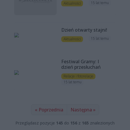
15 lat temu
Aktualności
Dzień otwarty stajni!
15 lat temu
Aktualności
Festiwal Gramy: I
dzień przesłuchań
Relacje i fotorelacje
15 lat temu
« Poprzednia
Następna »
Przeglądasz pozycje
145
do
156
z
165
znalezionych