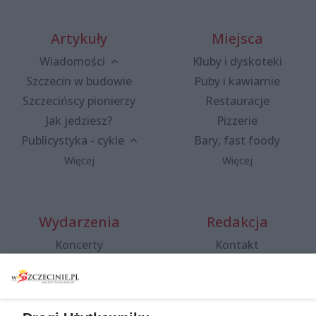
Artykuły
Miejsca
Wiadomości
Kluby i dyskoteki
Szczecin w budowie
Puby i kawiarnie
Szczecińscy pionierzy
Restauracje
Jak jedziesz?
Pizzerie
Publicystyka - cykle
Bary, fast foody
Więcej
Więcej
Wydarzenia
Redakcja
Koncerty
Kontakt
Warsztaty
Regulamin i polityka
prywatności
Spacery i oprowadzania
Reklama
Jarmarki, festyny, pchle