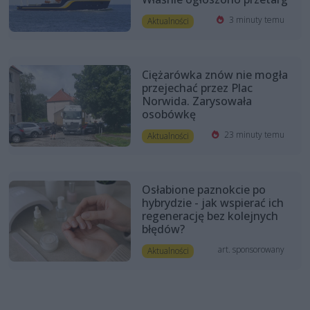
3 minuty temu
Aktualności
Ciężarówka znów nie mogła
przejechać przez Plac
Norwida. Zarysowała
osobówkę
23 minuty temu
Aktualności
Osłabione paznokcie po
hybrydzie - jak wspierać ich
regenerację bez kolejnych
błędów?
art. sponsorowany
Aktualności