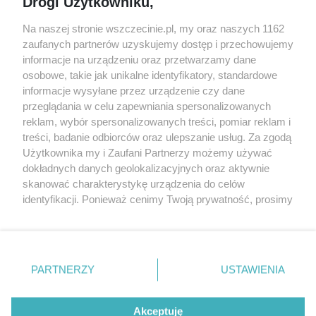
Drogi Użytkowniku,
targi
Redakcja
Wernisaże
Specjalny koncert z okazji
Na naszej stronie wszczecinie.pl, my oraz naszych 1162
20. urodzin portalu
zaufanych partnerów uzyskujemy dostęp i przechowujemy
Więcej
wSzczecinie.pl
informacje na urządzeniu oraz przetwarzamy dane
osobowe, takie jak unikalne identyfikatory, standardowe
Regulamin konkursów
informacje wysyłane przez urządzenie czy dane
śniadaniówka "Hej
przeglądania w celu zapewniania spersonalizowanych
Szczecin! Jest piątek!"
reklam, wybór spersonalizowanych treści, pomiar reklam i
treści, badanie odbiorców oraz ulepszanie usług. Za zgodą
Użytkownika my i Zaufani Partnerzy możemy używać
dokładnych danych geolokalizacyjnych oraz aktywnie
Partnerzy
skanować charakterystykę urządzenia do celów
Praca Szczecin
identyfikacji. Ponieważ cenimy Twoją prywatność, prosimy
o zgodę na korzystanie z tych technologii poprzez
the:protocol
kliknięcie „Akceptuję”. Zgoda jest dobrowolna i zawsze
POZASzczecin.pl
możesz ją zmienić/wycofać klikając przycisk ustawień
prywatności znajdujący się w lewym dolnym rogu strony
PARTNERZY
USTAWIENIA
. Niektóre rodzaje przetwarzania danych nie wymagają
zgody użytkownika, ale masz prawo sprzeciwić się
© 2026 wSzczecinie.pl
takiemu przetwarzaniu. Preferencje będą miały
Akceptuję
Created by GOD