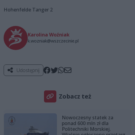
Hohenfelde Tanger 2
Karolina Woźniak
k.wozniak@wszczecinie.pl
Udostępnij
Zobacz też
Nowoczesny statek za
ponad 600 mln zł dla
Politechniki Morskiej.
Właśnie ogłoszono przetarg