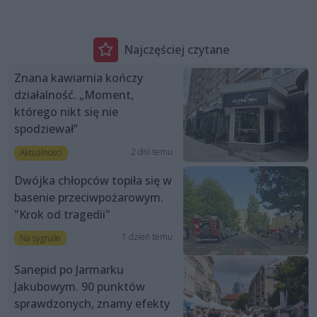
Najczęściej czytane
Znana kawiarnia kończy
działalność. „Moment,
którego nikt się nie
spodziewał”
2 dni temu
Aktualności
Dwójka chłopców topiła się w
basenie przeciwpożarowym.
"Krok od tragedii"
1 dzień temu
Na sygnale
Sanepid po Jarmarku
Jakubowym. 90 punktów
sprawdzonych, znamy efekty