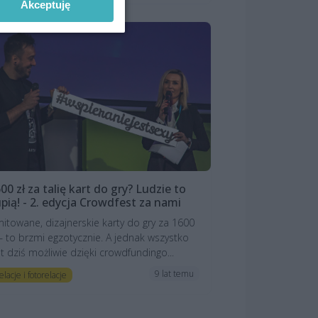
Akceptuję
00 zł za talię kart do gry? Ludzie to
pią! - 2. edycja Crowdfest za nami
mitowane, dizajnerskie karty do gry za 1600
 – to brzmi egzotycznie. A jednak wszystko
st dziś możliwie dzięki crowdfundingo...
9 lat temu
elacje i fotorelacje