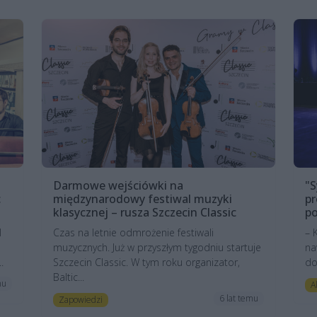
Darmowe wejściówki na
"S
c
międzynarodowy festiwal muzyki
pr
klasycznej – rusza Szczecin Classic
po
l
Czas na letnie odmrożenie festiwali
– 
muzycznych. Już w przyszłym tygodniu startuje
na
.
Szczecin Classic. W tym roku organizator,
do
Baltic...
mu
A
6 lat temu
Zapowiedzi