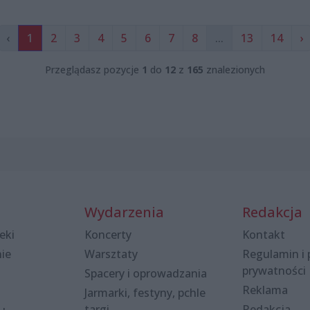
‹
1
2
3
4
5
6
7
8
...
13
14
›
Przeglądasz pozycje
1
do
12
z
165
znalezionych
Wydarzenia
Redakcja
eki
Koncerty
Kontakt
nie
Warsztaty
Regulamin i 
prywatności
Spacery i oprowadzania
Reklama
Jarmarki, festyny, pchle
targi
Redakcja