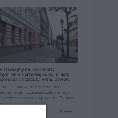
ie stawiajmy murów między
zędnikiem a przedsiębiorcą. Miasto
powiada na zarzuty restauratorów
Stawianie murów między urzędnikami a
zedsiębiorcami, szukanie kozła ofiarnego
 niczego nie prowadzi – powiedział Tomasz
k...
6 lat temu
ktualności