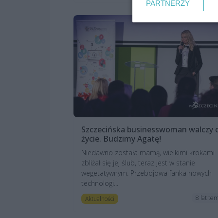
PARTNERZY
Szczecińska businesswoman walczy 
życie. Budzimy Agatę!
Niedawno została mamą, wielkimi krokami
zbliżał się jej ślub, teraz jest w stanie
wegetatywnym. Przebojowa fanka nowych
technologi...
8 lat te
Aktualności