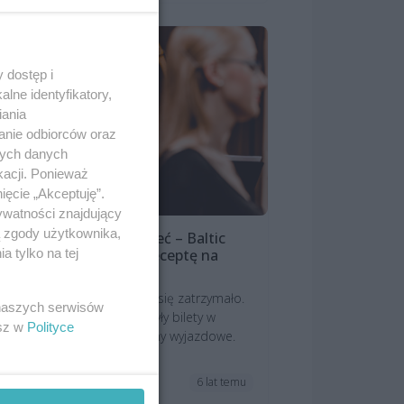
 dostęp i
lne identyfikatory,
iania
anie odbiorców oraz
nych danych
kacji. Ponieważ
ięcie „Akceptuję”.
ywatności znajdujący
ą zgody użytkownika,
e dają o sobie zapomnieć – Baltic
 tylko na tej
opolis Orchestra ma receptę na
warantannę
 początku marca wszystko się zatrzymało.
 naszych serwisów
ły zaplanowane koncerty, były bilety w
esz w
Polityce
rzedaży, były festiwale i plany wyjazdowe.
.
6 lat temu
apowiedzi