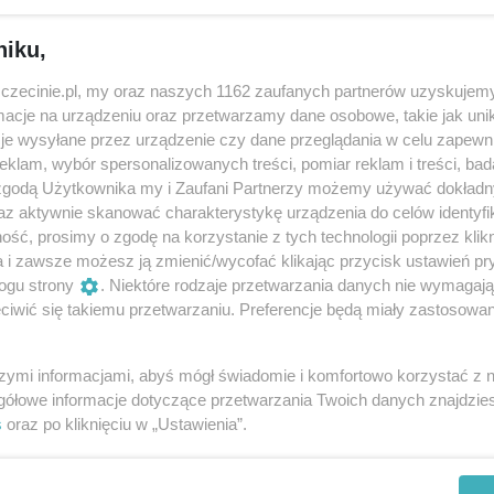
niku,
zczecinie.pl, my oraz naszych 1162 zaufanych partnerów uzyskujemy
cje na urządzeniu oraz przetwarzamy dane osobowe, takie jak unika
je wysyłane przez urządzenie czy dane przeglądania w celu zapewn
klam, wybór spersonalizowanych treści, pomiar reklam i treści, bad
 zgodą Użytkownika my i Zaufani Partnerzy możemy używać dokład
az aktywnie skanować charakterystykę urządzenia do celów identyfi
ść, prosimy o zgodę na korzystanie z tych technologii poprzez klikn
a i zawsze możesz ją zmienić/wycofać klikając przycisk ustawień pr
ogu strony
. Niektóre rodzaje przetwarzania danych nie wymagaj
Takiego wykonania Despacito jeszcze
Ni
iwić się takiemu przetwarzaniu. Preferencje będą miały zastosowania
je
nie słyszeliście – nowy cykl koncertowy
Ne
od Baltic Neopolis Orchestra
k
wi
Kolejny miesiąc kwarantanny Baltic Neopolis
Na
szymi informacjami, abyś mógł świadomie i komfortowo korzystać z
Orchestra otwiera nowym cyklem The Best of
By
gółowe informacje dotyczące przetwarzania Twoich danych znajdzi
Baltic Neopolis Orchestra. W jego ramach w...
sp
s
oraz po kliknięciu w „Ustawienia”.
C..
6 lat temu
Zapowiedzi
mu
Z