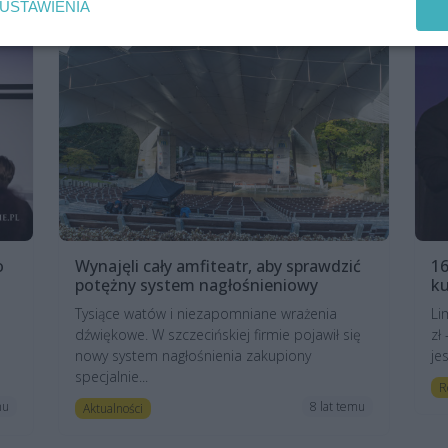
USTAWIENIA
o
Wynajęli cały amfiteatr, aby sprawdzić
16
potężny system nagłośnieniowy
ku
Tysiące watów i niezapomniane wrażenia
Li
dźwiękowe. W szczecińskiej firmie pojawił się
zł
nowy system nagłośnienia zakupiony
je
specjalnie...
R
mu
8 lat temu
Aktualności