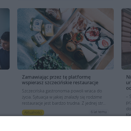
Zamawiając przez tę platformę
N
wspierasz szczecińskie restauracje
ur
od
Szczecińska gastronomia powoli wraca do
– 
życia. Sytuacja w jakiej znalazły się rodzime
pr
restauracje jest bardzo trudna. Z jednej str...
do
6 lat temu
Aktualności
Kle
mu
A