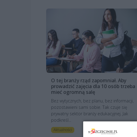
O tej branży rząd zapomniał. Aby
prowadzić zajęcia dla 10 osób trzeba
mieć ogromną salę
Bez wytycznych, bez planu, bez informacji,
pozostawieni sami sobie. Tak czuje się
prywatny sektor branży edukacyjnej. Jak
podkreśl...
6 lat te
Aktualności