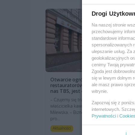
Drogi Użytkow
Na naszej stronie ws
przechowujemy informa
standardowe informac
spersonalizowanych re
ulepszanie usług. Za
geolokalizacyjnych or
cenimy Twoją prywatno
Zgoda jest dobrowoln
się w lewym dolnym r
Otwarcie ogródków nadzieją dla
ale masz prawo sprzec
restauratorów? "To, jak teraz traktu
nas TBS, jest okropne"
witrynie.
– Czujemy się traktowani jak złodzieje – mó
Zapoznaj się z poniż
właścicielka kawiarni Fanaberia, Barbara
internetowych. Szcze
Milewska. – Biznes na Deptaku Bogusława
Prywatności
i
Cookie
pro...
6 lat te
Aktualności