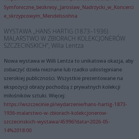
Symfoniczne_bezkresy._Jaroslaw_Nadrzycki_w_Koncerci
e_skrzypcowym_Mendelssohna
WYSTAWA „HANS HARTIG (1873–1936).
MALARSTWO W ZBIORACH KOLEKCJONERÓW
SZCZECIŃSKICH”, Willa Lentza
Nowa wystawa w Willi Lentza to unikatowa okazja, aby
zobaczyć dzieła nieznane lub rzadko udostępniane
szerokiej publiczności. Wszystkie prezentowane na
ekspozycji obrazy pochodzą z prywatnych kolekcji
miłośników sztuki. Więcej:
https://wszczecinie.pl/wydarzenie/hans-hartig-1873-
1936-malarstwo-w-zbiorach-kolekcjonerow-
szczecinskich-wystawa/45996?data=2026-05-
14%2018:00