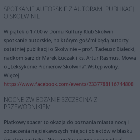
SPOTKANIE AUTORSKIE Z AUTORAMI PUBLIKACJI
O SKOLWINIE
W piątek o 17:00 w Domu Kultury Klub Skolwin
spotkanie autorskie, na którym gośćmi będą autorzy
ostatniej publikacji o Skolwinie – prof. Tadeusz Białecki,
nadkomisarz dr Marek Łuczak i ks. Artur Rasmus. Mowa
o „Leksykonie Pionierów Skolwina”.Wstęp wolny.
Więcej:
https://www.facebook.com/events/2337788116744808
NOCNE ZWIEDZANIE SZCZECINA Z
PRZEWODNIKIEM
Piątkowy spacer to okazja do poznania miasta nocą i
zobaczenia najciekawszych miejsc i obiektów w blasku
świateł i nie tylko. Nocą po Szczecinie oprowadzać