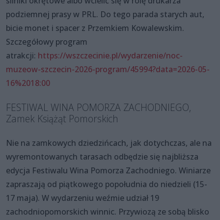
silniki okrętowe albo wcielić się w rolę drukarza
podziemnej prasy w PRL. Do tego parada starych aut,
bicie monet i spacer z Przemkiem Kowalewskim.
Szczegółowy program
atrakcji:
https://wszczecinie.pl/wydarzenie/noc-
muzeow-szczecin-2026-program/45994?data=2026-05-
16%2018:00
FESTIWAL WINA POMORZA ZACHODNIEGO,
Zamek Książąt Pomorskich
Nie na zamkowych dziedzińcach, jak dotychczas, ale na
wyremontowanych tarasach odbędzie się najbliższa
edycja Festiwalu Wina Pomorza Zachodniego. Winiarze
zapraszają od piątkowego popołudnia do niedzieli (15-
17 maja). W wydarzeniu weźmie udział 19
zachodniopomorskich winnic. Przywiozą ze sobą blisko