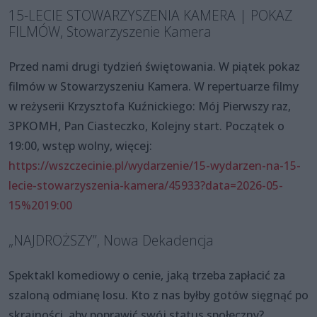
15-LECIE STOWARZYSZENIA KAMERA | POKAZ
FILMÓW, Stowarzyszenie Kamera
Przed nami drugi tydzień świętowania. W piątek pokaz
filmów w Stowarzyszeniu Kamera. W repertuarze filmy
w reżyserii Krzysztofa Kuźnickiego: Mój Pierwszy raz,
3PKOMH, Pan Ciasteczko, Kolejny start. Początek o
19:00, wstęp wolny, więcej:
https://wszczecinie.pl/wydarzenie/15-wydarzen-na-15-
lecie-stowarzyszenia-kamera/45933?data=2026-05-
15%2019:00
„NAJDROŻSZY”, Nowa Dekadencja
Spektakl komediowy o cenie, jaką trzeba zapłacić za
szaloną odmianę losu. Kto z nas byłby gotów sięgnąć po
skrajności, aby poprawić swój status społeczny?