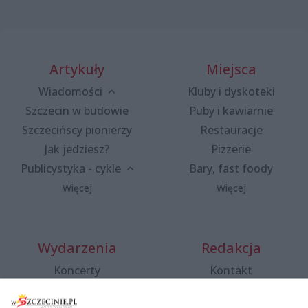
Artykuły
Miejsca
Wiadomości
Kluby i dyskoteki
Szczecin w budowie
Puby i kawiarnie
Szczecińscy pionierzy
Restauracje
Jak jedziesz?
Pizzerie
Publicystyka - cykle
Bary, fast foody
Więcej
Więcej
Wydarzenia
Redakcja
Koncerty
Kontakt
Warsztaty
Regulamin i polityka
prywatności