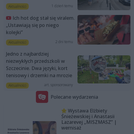
1 dzień temu
Aktualności
Ich hot dog stał się viralem.
„Ustawiają się po niego
kolejki”
2 dni temu
Aktualności
Jedno z najbardziej
niezwykłych przedszkoli w
Szczecinie. Dwa języki, kort
tenisowy i drzemki na mrozie
art. sponsorowany
Aktualności
Polecane wydarzenia
Wystawa Elżbiety
Śnieżewskiej i Anastasii
Lazarevej „MISZMASZ” |
wernisaż