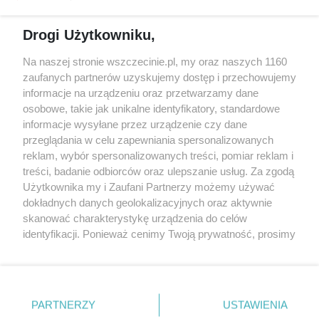
Spacery i oprowadzania
Reklama
Jarmarki, festyny, pchle
Drogi Użytkowniku,
targi
Redakcja
Wernisaże
Specjalny koncert z okazji
Na naszej stronie wszczecinie.pl, my oraz naszych 1160
20. urodzin portalu
zaufanych partnerów uzyskujemy dostęp i przechowujemy
Więcej
wSzczecinie.pl
informacje na urządzeniu oraz przetwarzamy dane
osobowe, takie jak unikalne identyfikatory, standardowe
Regulamin konkursów
informacje wysyłane przez urządzenie czy dane
śniadaniówka "Hej
przeglądania w celu zapewniania spersonalizowanych
Szczecin! Jest piątek!"
reklam, wybór spersonalizowanych treści, pomiar reklam i
treści, badanie odbiorców oraz ulepszanie usług. Za zgodą
Użytkownika my i Zaufani Partnerzy możemy używać
dokładnych danych geolokalizacyjnych oraz aktywnie
Partnerzy
skanować charakterystykę urządzenia do celów
Praca Szczecin
identyfikacji. Ponieważ cenimy Twoją prywatność, prosimy
o zgodę na korzystanie z tych technologii poprzez
the:protocol
kliknięcie „Akceptuję”. Zgoda jest dobrowolna i zawsze
POZASzczecin.pl
możesz ją zmienić/wycofać klikając przycisk ustawień
prywatności znajdujący się w lewym dolnym rogu strony
PARTNERZY
USTAWIENIA
. Niektóre rodzaje przetwarzania danych nie wymagają