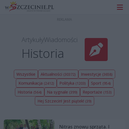
Artykuły
Wiadomości
Historia
Wszystkie
Aktualności
Inwestycje
(30372)
(3658)
Komunikacja
Polityka
Sport
(2412)
(1203)
(954)
Historia
Na sygnale
Reportaże
(564)
(399)
(153)
Hej Szczecin! Jest piątek!
(39)
Nitras znowu sprząta. I