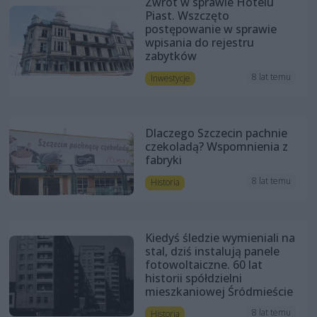
Zwrot w sprawie Hotelu
Piast. Wszczęto
postępowanie w sprawie
wpisania do rejestru
zabytków
8 lat temu
Inwestycje
Dlaczego Szczecin pachnie
czekoladą? Wspomnienia z
fabryki
8 lat temu
Historia
Kiedyś śledzie wymieniali na
stal, dziś instalują panele
fotowoltaiczne. 60 lat
historii spółdzielni
mieszkaniowej Śródmieście
8 lat temu
Historia