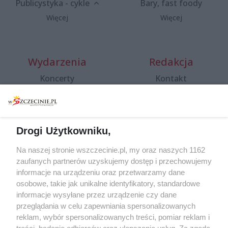
Publicystyka - cykle
Bary, fast foody
Więcej
Więcej
Wydarzenia
Redakcja
Koncerty
Kontakt
Warsztaty
Regulamin i polityka
prywatności
Spacery i oprowadzania
Reklama
Jarmarki, festyny, pchle
Drogi Użytkowniku,
targi
Redakcja
Wernisaże
Specjalny koncert z okazji
Na naszej stronie wszczecinie.pl, my oraz naszych 1162
20. urodzin portalu
zaufanych partnerów uzyskujemy dostęp i przechowujemy
Więcej
wSzczecinie.pl
informacje na urządzeniu oraz przetwarzamy dane
osobowe, takie jak unikalne identyfikatory, standardowe
Regulamin konkursów
informacje wysyłane przez urządzenie czy dane
śniadaniówka "Hej
przeglądania w celu zapewniania spersonalizowanych
Szczecin! Jest piątek!"
reklam, wybór spersonalizowanych treści, pomiar reklam i