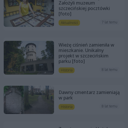
Założyli muzeum
szczecińskiej pocztówki
[foto]
7 lat temu
Aktualności
Wieżę ciśnień zamieniła w
mieszkanie. Unikalny
projekt w szczecińskim
parku [foto]
8 lat temu
Historia
Dawny cmentarz zamieniają
w park
8 lat temu
Historia