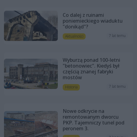
Co dalej z ruinami
poniemieckiego wiaduktu
"donikąd"?
7 lat temu
Aktualności
Wyburzą ponad 100-letni
"betonowiec". Kiedyś był
częścią znanej fabryki
mostów
7 lat temu
Historia
Nowe odkrycie na
remontowanym dworcu
PKP. Tajemniczy tunel pod
peronem 3.