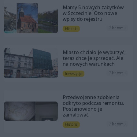
Mamy 5 nowych zabytków
w Szczecinie. Oto nowe
wpisy do rejestru
7 lat temu
Historia
Miasto chciało je wyburzyć,
teraz chce je sprzedać. Ale
na nowych warunkach
7 lat temu
Inwestycje
Przedwojenne zdobienia
odkryto podczas remontu.
Postanowiono je
zamalować
7 lat temu
Historia