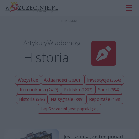
Artykuły
Wiadomości
Historia
Wszystkie
Aktualności
Inwestycje
(30361)
(3656)
Komunikacja
Polityka
Sport
(2412)
(1202)
(954)
Historia
Na sygnale
Reportaże
(564)
(399)
(153)
Hej Szczecin! Jest piątek!
(39)
Jest szansa, że ten ponad