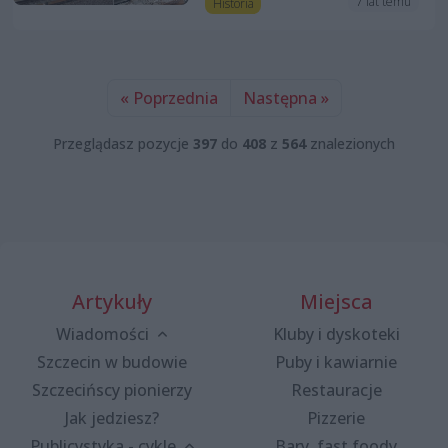
7 lat temu
Historia
« Poprzednia
Następna »
Przeglądasz pozycje
397
do
408
z
564
znalezionych
Artykuły
Miejsca
Wiadomości
Kluby i dyskoteki
Szczecin w budowie
Puby i kawiarnie
Szczecińscy pionierzy
Restauracje
Jak jedziesz?
Pizzerie
Publicystyka - cykle
Bary, fast foody