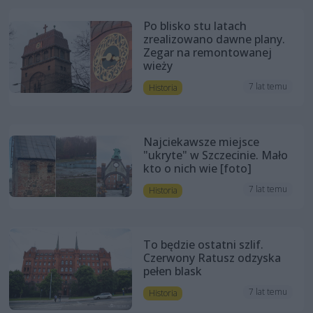
Po blisko stu latach
zrealizowano dawne plany.
Zegar na remontowanej
wieży
7 lat temu
Historia
Najciekawsze miejsce
"ukryte" w Szczecinie. Mało
kto o nich wie [foto]
7 lat temu
Historia
To będzie ostatni szlif.
Czerwony Ratusz odzyska
pełen blask
7 lat temu
Historia