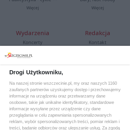
Więcej
Więcej
Wydarzenia
Redakcja
Koncerty
Kontakt
Warsztaty
Regulamin i polityka
prywatności
Spacery i oprowadzania
Reklama
Jarmarki, festyny, pchle
Drogi Użytkowniku,
targi
Redakcja
Wernisaże
Specjalny koncert z okazji
Na naszej stronie wszczecinie.pl, my oraz naszych 1160
20. urodzin portalu
zaufanych partnerów uzyskujemy dostęp i przechowujemy
Więcej
wSzczecinie.pl
informacje na urządzeniu oraz przetwarzamy dane
osobowe, takie jak unikalne identyfikatory, standardowe
Regulamin konkursów
informacje wysyłane przez urządzenie czy dane
śniadaniówka "Hej
przeglądania w celu zapewniania spersonalizowanych
Szczecin! Jest piątek!"
reklam, wybór spersonalizowanych treści, pomiar reklam i
treści, badanie odbiorców oraz ulepszanie usług. Za zgodą