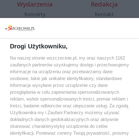
Wydarzenia
Redakcja
Koncerty
Kontakt
Warsztaty
Regulamin i polityka
prywatności
Spacery i oprowadzania
Reklama
Jarmarki, festyny, pchle
Drogi Użytkowniku,
targi
Redakcja
Wernisaże
Specjalny koncert z okazji
Na naszej stronie wszczecinie.pl, my oraz naszych 1162
20. urodzin portalu
zaufanych partnerów uzyskujemy dostęp i przechowujemy
Więcej
wSzczecinie.pl
informacje na urządzeniu oraz przetwarzamy dane
osobowe, takie jak unikalne identyfikatory, standardowe
Regulamin konkursów
informacje wysyłane przez urządzenie czy dane
śniadaniówka "Hej
przeglądania w celu zapewniania spersonalizowanych
Szczecin! Jest piątek!"
reklam, wybór spersonalizowanych treści, pomiar reklam i
treści, badanie odbiorców oraz ulepszanie usług. Za zgodą
Użytkownika my i Zaufani Partnerzy możemy używać
dokładnych danych geolokalizacyjnych oraz aktywnie
Partnerzy
skanować charakterystykę urządzenia do celów
Praca Szczecin
identyfikacji. Ponieważ cenimy Twoją prywatność, prosimy