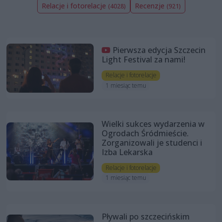
Relacje i fotorelacje
Recenzje
(4028)
(921)
Pierwsza edycja Szczecin
Light Festival za nami!
Relacje i fotorelacje
1 miesiąc temu
Wielki sukces wydarzenia w
Ogrodach Śródmieście.
Zorganizowali je studenci i
Izba Lekarska
Relacje i fotorelacje
1 miesiąc temu
Pływali po szczecińskim