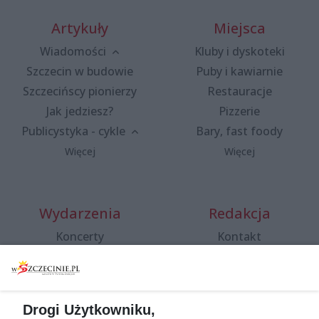
Artykuły
Miejsca
Wiadomości
Kluby i dyskoteki
Szczecin w budowie
Puby i kawiarnie
Szczecińscy pionierzy
Restauracje
Jak jedziesz?
Pizzerie
Publicystyka - cykle
Bary, fast foody
Więcej
Więcej
Wydarzenia
Redakcja
Koncerty
Kontakt
Warsztaty
Regulamin i polityka
prywatności
Spacery i oprowadzania
Reklama
Jarmarki, festyny, pchle
Drogi Użytkowniku,
targi
Redakcja