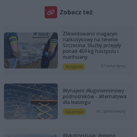
Zobacz też
Zlikwidowano magazyn
narkotykowy na terenie
Szczecina. Służby przejęły
ponad 450 kg haszyszu i
marihuany
57 minut temu
Na sygnale
Wynajem długoterminowy
podnośników - alternatywa
dla leasingu
art. sponsorowany
Aktualności
Wykorzystując drewno