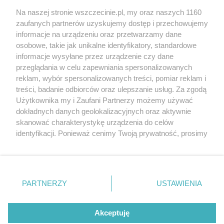
Wernisaże
Specjalny koncert z okazji
Na naszej stronie wszczecinie.pl, my oraz naszych 1160
20. urodzin portalu
zaufanych partnerów uzyskujemy dostęp i przechowujemy
Więcej
wSzczecinie.pl
informacje na urządzeniu oraz przetwarzamy dane
osobowe, takie jak unikalne identyfikatory, standardowe
Regulamin konkursów
informacje wysyłane przez urządzenie czy dane
śniadaniówka "Hej
przeglądania w celu zapewniania spersonalizowanych
Szczecin! Jest piątek!"
reklam, wybór spersonalizowanych treści, pomiar reklam i
treści, badanie odbiorców oraz ulepszanie usług. Za zgodą
Użytkownika my i Zaufani Partnerzy możemy używać
dokładnych danych geolokalizacyjnych oraz aktywnie
Partnerzy
skanować charakterystykę urządzenia do celów
Praca Szczecin
identyfikacji. Ponieważ cenimy Twoją prywatność, prosimy
o zgodę na korzystanie z tych technologii poprzez
the:protocol
kliknięcie „Akceptuję”. Zgoda jest dobrowolna i zawsze
POZASzczecin.pl
możesz ją zmienić/wycofać klikając przycisk ustawień
prywatności znajdujący się w lewym dolnym rogu strony
PARTNERZY
USTAWIENIA
. Niektóre rodzaje przetwarzania danych nie wymagają
zgody użytkownika, ale masz prawo sprzeciwić się
© 2026 wSzczecinie.pl
takiemu przetwarzaniu. Preferencje będą miały
Akceptuję
Created by GOD
zastosowania tylko na tej witrynie.