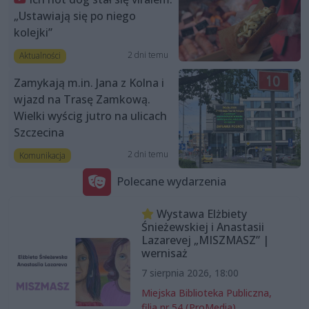
„Ustawiają się po niego
kolejki”
2 dni temu
Aktualności
Zamykają m.in. Jana z Kolna i
wjazd na Trasę Zamkową.
Wielki wyścig jutro na ulicach
Szczecina
2 dni temu
Komunikacja
Polecane wydarzenia
Wystawa Elżbiety
Śnieżewskiej i Anastasii
Lazarevej „MISZMASZ” |
wernisaż
7 sierpnia 2026, 18:00
Miejska Biblioteka Publiczna,
filia nr 54 (ProMedia)