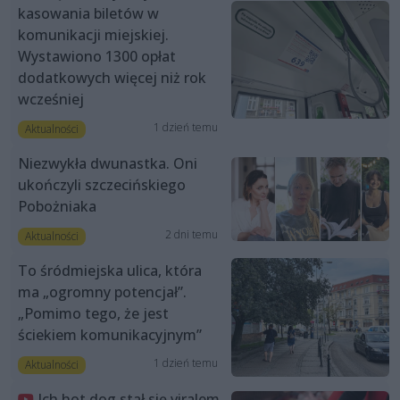
kasowania biletów w
komunikacji miejskiej.
Wystawiono 1300 opłat
dodatkowych więcej niż rok
wcześniej
1 dzień temu
Aktualności
Niezwykła dwunastka. Oni
ukończyli szczecińskiego
Pobożniaka
2 dni temu
Aktualności
To śródmiejska ulica, która
ma „ogromny potencjał”.
„Pomimo tego, że jest
ściekiem komunikacyjnym”
1 dzień temu
Aktualności
Ich hot dog stał się viralem.