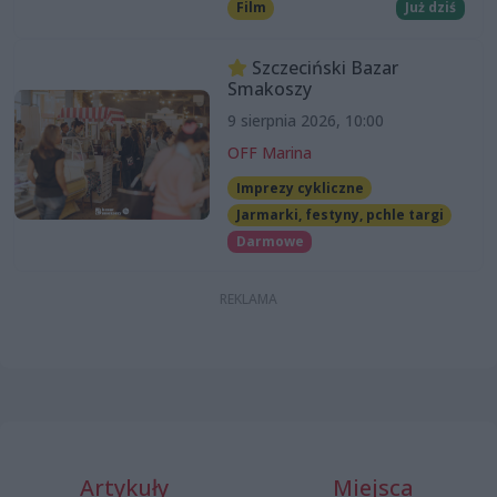
Film
Już dziś
Szczeciński Bazar
Smakoszy
9 sierpnia 2026, 10:00
OFF Marina
Imprezy cykliczne
Jarmarki, festyny, pchle targi
Darmowe
Artykuły
Miejsca