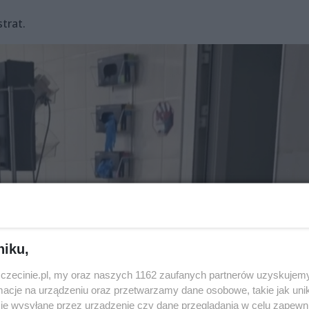
trat.
niku,
zczecinie.pl, my oraz naszych 1162 zaufanych partnerów uzyskujemy
cje na urządzeniu oraz przetwarzamy dane osobowe, takie jak unika
je wysyłane przez urządzenie czy dane przeglądania w celu zapewn