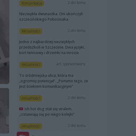
2 dni temu
Komunikacja
Niezwykła dwunastka. Oni ukończyli
szczecińskiego Pobożniaka
2 dni temu
Aktualności
Jedno z najbardziej niezwykłych
przedszkoli w Szczecinie. Dwa języki,
kort tenisowy i drzemki na mrozie
art. sponsorowany
Aktualności
To śródmiejska ulica, która ma
„ogromny potencjał”. „Pomimo tego, że
jest ściekiem komunikacyjnym”
2 dni temu
Aktualności
Ich hot dog stał się viralem.
„Ustawiają się po niego kolejki”
2 dni temu
Aktualności