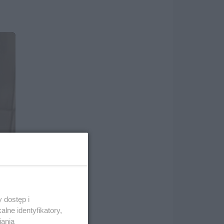
 dostęp i
lne identyfikatory,
iania