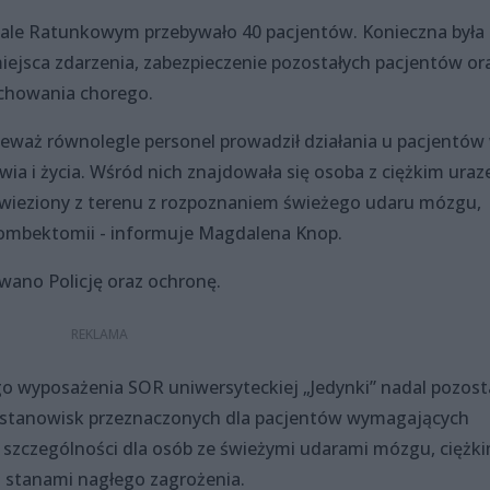
ziale Ratunkowym przebywało 40 pacjentów. Konieczna była
ejsca zdarzenia, zabezpieczenie pozostałych pacjentów or
chowania chorego.
nieważ równolegle personel prowadził działania u pacjentów
ia i życia. Wśród nich znajdowała się osoba z ciężkim ura
ieziony z terenu z rozpoznaniem świeżego udaru mózgu,
ombektomii - informuje Magdalena Knop.
wano Policję oraz ochronę.
o wyposażenia SOR uniwersyteckiej „Jedynki” nadal pozost
stanowisk przeznaczonych dla pacjentów wymagających
zczególności dla osób ze świeżymi udarami mózgu, ciężki
 stanami nagłego zagrożenia.