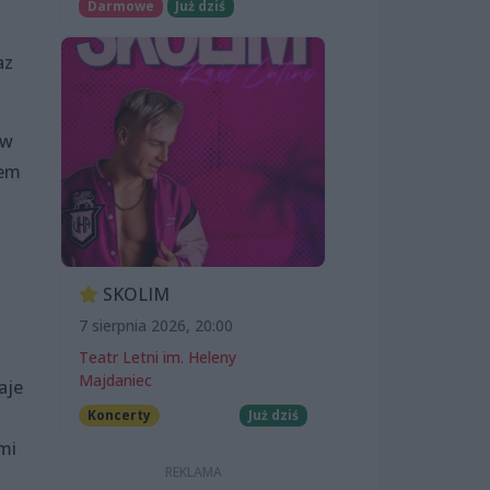
Darmowe
Już dziś
az
 w
zem
SKOLIM
7 sierpnia 2026, 20:00
Teatr Letni im. Heleny
Majdaniec
aje
Koncerty
Już dziś
mi