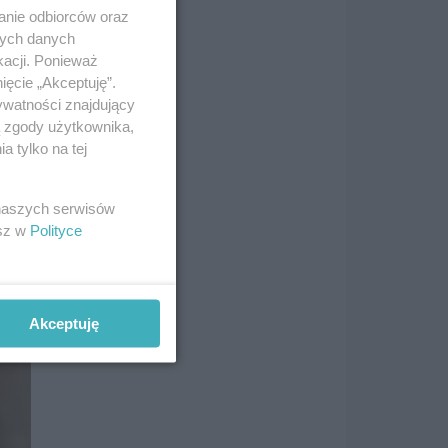
anie odbiorców oraz
nych danych
kacji. Ponieważ
ięcie „Akceptuję”.
ywatności znajdujący
ą zgody użytkownika,
 tylko na tej
 naszych serwisów
esz w
Polityce
Akceptuję