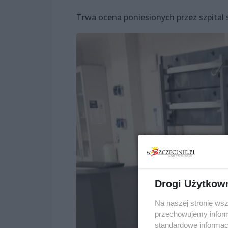
Trwa ocena poniesionych przez szpital s
Drogi Użytkow
Na naszej stronie ws
przechowujemy informa
standardowe informac