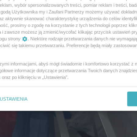
klam, wybór spersonalizowanych treści, pomiar reklam i treści, bad
 zgodą Użytkownika my i Zaufani Partnerzy możemy używać dokład
az aktywnie skanować charakterystykę urządzenia do celów identyfi
ść, prosimy o zgodę na korzystanie z tych technologii poprzez klikn
a i zawsze możesz ją zmienić/wycofać klikając przycisk ustawień pr
ogu strony
. Niektóre rodzaje przetwarzania danych nie wymagaj
iwić się takiemu przetwarzaniu. Preferencje będą miały zastosowania
szymi informacjami, abyś mógł świadomie i komfortowo korzystać z
gółowe informacje dotyczące przetwarzania Twoich danych znajdzi
s
oraz po kliknięciu w „Ustawienia”.
USTAWIENIA