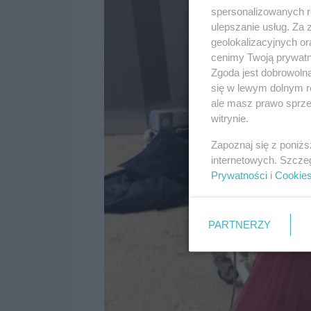
spersonalizowanych re
ulepszanie usług. Za
geolokalizacyjnych or
cenimy Twoją prywatno
Zgoda jest dobrowoln
się w lewym dolnym r
ale masz prawo sprzec
witrynie.
Zapoznaj się z poniż
internetowych. Szcze
Prywatności
i
Cookie
PARTNERZY