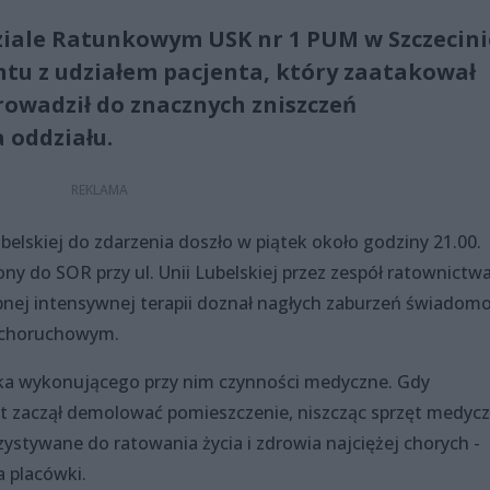
ziale Ratunkowym USK nr 1 PUM w Szczecini
tu z udziałem pacjenta, który zaatakował
owadził do znacznych zniszczeń
 oddziału.
Lubelskiej do zdarzenia doszło w piątek około godziny 21.00.
ony do SOR przy ul. Unii Lubelskiej przez zespół ratownictw
nej intensywnej terapii doznał nagłych zaburzeń świadomo
ychoruchowym.
ka wykonującego przy nim czynności medyczne. Gdy
nt zaczął demolować pomieszczenie, niszcząc sprzęt medycz
tywane do ratowania życia i zdrowia najciężej chorych -
 placówki.