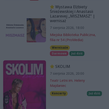
Wystawa Elżbiety
Śnieżewskiej i Anastasii
Lazarevej „MISZMASZ” |
wernisaż
7 sierpnia 2026, 18:00
Miejska Biblioteka Publiczna,
filia nr 54 (ProMedia)
Wernisaże
Darmowe
Już dziś
SKOLIM
7 sierpnia 2026, 20:00
Teatr Letni im. Heleny
Majdaniec
Koncerty
Już dziś