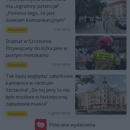
ma „ogromny potencjał”.
„Pomimo tego, że jest
ściekiem komunikacyjnym”
2 dni temu
Aktualności
Dramat w Szczecinie.
Przywiązany do łóżka pies w
pustym mieszkaniu
1 dzień temu
Aktualności
Tak będą wyglądać zabytkowe
kamienice w centrum
Szczecina! „Do tej pory to nie
było możliwe w historycznej
zabudowie miasta”
9 godzin temu
Aktualności
Polecane wydarzenia