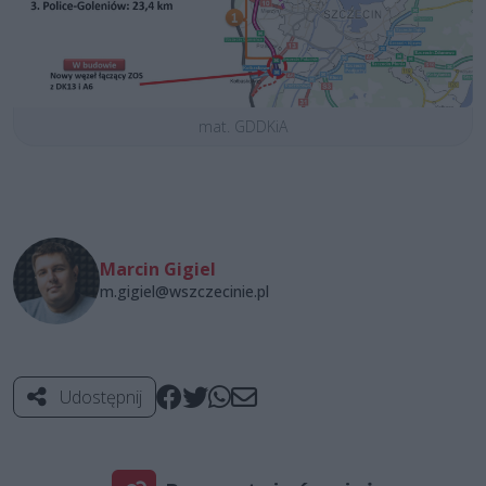
mat. GDDKiA
Marcin Gigiel
m.gigiel@wszczecinie.pl
Udostępnij