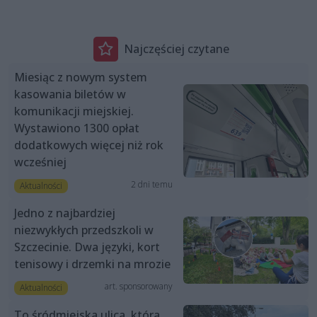
Najczęściej czytane
Miesiąc z nowym system
kasowania biletów w
komunikacji miejskiej.
Wystawiono 1300 opłat
dodatkowych więcej niż rok
wcześniej
2 dni temu
Aktualności
Jedno z najbardziej
niezwykłych przedszkoli w
Szczecinie. Dwa języki, kort
tenisowy i drzemki na mrozie
art. sponsorowany
Aktualności
To śródmiejska ulica, która