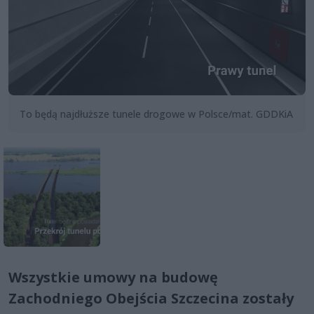
To będą najdłuższe tunele drogowe w Polsce/mat. GDDKiA
Wszystkie umowy na budowę
Zachodniego Obejścia Szczecina zostały