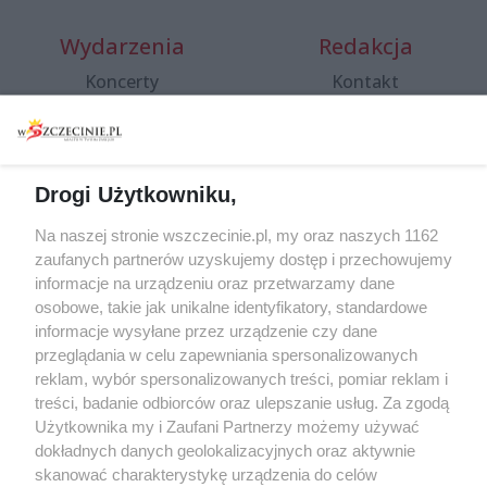
Wydarzenia
Redakcja
Koncerty
Kontakt
Warsztaty
Regulamin i polityka
prywatności
Spacery i oprowadzania
Reklama
Jarmarki, festyny, pchle
Drogi Użytkowniku,
targi
Redakcja
Wernisaże
Specjalny koncert z okazji
Na naszej stronie wszczecinie.pl, my oraz naszych 1162
20. urodzin portalu
zaufanych partnerów uzyskujemy dostęp i przechowujemy
Więcej
wSzczecinie.pl
informacje na urządzeniu oraz przetwarzamy dane
osobowe, takie jak unikalne identyfikatory, standardowe
Regulamin konkursów
informacje wysyłane przez urządzenie czy dane
śniadaniówka "Hej
przeglądania w celu zapewniania spersonalizowanych
Szczecin! Jest piątek!"
reklam, wybór spersonalizowanych treści, pomiar reklam i
treści, badanie odbiorców oraz ulepszanie usług. Za zgodą
Użytkownika my i Zaufani Partnerzy możemy używać
dokładnych danych geolokalizacyjnych oraz aktywnie
Partnerzy
skanować charakterystykę urządzenia do celów