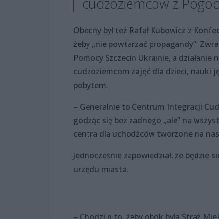
cudzoziemców z Pogod
Obecny był też Rafał Kubowicz z Konfede
żeby „nie powtarzać propagandy”. Zwra
Pomocy Szczecin Ukrainie, a działanie 
cudzoziemcom zajęć dla dzieci, nauki 
pobytem.
– Generalnie to Centrum Integracji Cud
godząc się bez żadnego „ale” na wszyst
centra dla uchodźców tworzone na nasz
Jednocześnie zapowiedział, że będzie s
urzędu miasta.
– Chodzi o to, żeby obok była Straż Miej