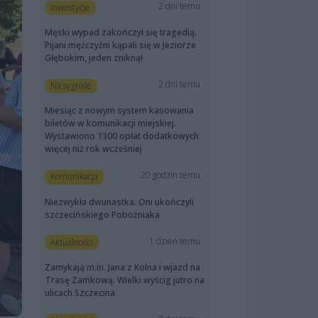
2 dni temu
Inwestycje
Męski wypad zakończył się tragedią.
Pijani mężczyźni kąpali się w Jeziorze
Głębokim, jeden zniknął
2 dni temu
Na sygnale
Miesiąc z nowym system kasowania
biletów w komunikacji miejskiej.
Wystawiono 1300 opłat dodatkowych
więcej niż rok wcześniej
20 godzin temu
Komunikacja
Niezwykła dwunastka. Oni ukończyli
szczecińskiego Pobożniaka
1 dzień temu
Aktualności
Zamykają m.in. Jana z Kolna i wjazd na
Trasę Zamkową. Wielki wyścig jutro na
ulicach Szczecina