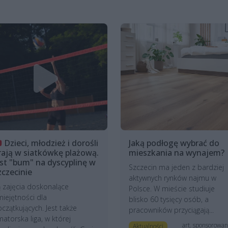
Dzieci, młodzież i dorośli
Jaką podłogę wybrać do
rają w siatkówkę plażową.
mieszkania na wynajem?
est "bum" na dyscyplinę w
Szczecin ma jeden z bardziej
zczecinie
aktywnych rynków najmu w
 zajęcia doskonalące
Polsce. W mieście studiuje
iejętności dla
blisko 60 tysięcy osób, a
czątkujących. Jest także
pracowników przyciągają...
atorska liga, w której
art. sponsorowa
Aktualności