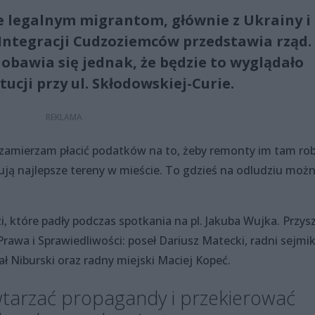
 legalnym migrantom, głównie z Ukrainy i
 Integracji Cudzoziemców przedstawia rząd.
bawia się jednak, że będzie to wyglądało
ytucji przy ul. Skłodowskiej-Curie.
 zamierzam płacić podatków na to, żeby remonty im tam robi
ją najlepsze tereny w mieście. To gdzieś na odludziu moż
 które padły podczas spotkania na pl. Jakuba Wujka. Przys
Prawa i Sprawiedliwości: poseł Dariusz Matecki, radni sejmi
 Niburski oraz radny miejski Maciej Kopeć.
wtarzać propagandy i przekierować