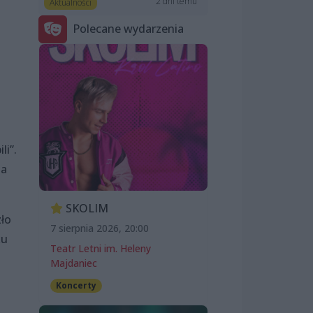
2 dni temu
Aktualności
Polecane wydarzenia
li”.
na
SKOLIM
zło
7 sierpnia 2026, 20:00
ku
Teatr Letni im. Heleny
Majdaniec
Koncerty