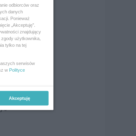
anie odbiorców oraz
nych danych
kacji. Ponieważ
ięcie „Akceptuję”.
ywatności znajdujący
ą zgody użytkownika,
i
 tylko na tej
 naszych serwisów
ok
esz w
Polityce
dni
Akceptuję
y o