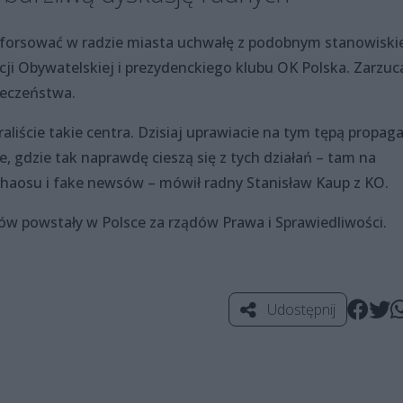
zeforsować w radzie miasta uchwałę z podobnym stanowiski
cji Obywatelskiej i prezydenckiego klubu OK Polska. Zarzuca
łeczeństwa.
eraliście takie centra. Dzisiaj uprawiacie na tym tępą propa
cie, gdzie tak naprawdę cieszą się z tych działań – tam na
 chaosu i fake newsów – mówił radny Stanisław Kaup z KO.
ów powstały w Polsce za rządów Prawa i Sprawiedliwości.
Udostępnij