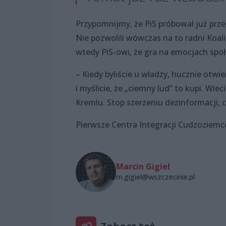
Przypomnijmy, że PiS próbował już pr
Nie pozwolili wówczas na to radni Koali
wtedy PiS-owi, że gra na emocjach spo
– Kiedy byliście u władzy, hucznie otwi
i myślicie, że „ciemny lud” to kupi. Wie
Kremlu. Stop szerzeniu dezinformacji,
Pierwsze Centra Integracji Cudzoziemc
Marcin Gigiel
m.gigiel@wszczecinie.pl