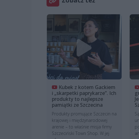
Zobacz też
Kubek z kotem Gackiem
i „skarpetki paprykarze”. Ich
g
produkty to najlepsze
J
pamiątki ze Szczecina
S
Produkty promujące Szczecin na
Są
krajowej i międzynarodowej
um
arenie – to właśnie misja firmy
po
Szczeciński Town Shop. W jej
am