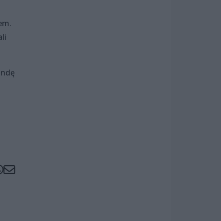
em.
li
gandę