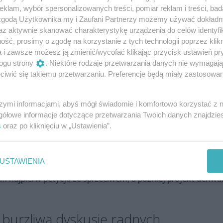
klam, wybór spersonalizowanych treści, pomiar reklam i treści, bad
ki.
 zgodą Użytkownika my i Zaufani Partnerzy możemy używać dokład
az aktywnie skanować charakterystykę urządzenia do celów identyfi
ych migrantów
ść, prosimy o zgodę na korzystanie z tych technologii poprzez klikn
a i zawsze możesz ją zmienić/wycofać klikając przycisk ustawień pr
ogu strony
. Niektóre rodzaje przetwarzania danych nie wymagaj
pisów, ale to nie jest ich inicjatywa. Wyszły z nią mieszkank
iwić się takiemu przetwarzaniu. Preferencje będą miały zastosowania
tóra tłumaczy, że po prostu boją się niebezpiecznych
szymi informacjami, abyś mógł świadomie i komfortowo korzystać z
starsi ludzie, dzieci. Nie chcemy, żeby taki CiC powstał ob
gółowe informacje dotyczące przetwarzania Twoich danych znajdzi
s
oraz po kliknięciu w „Ustawienia”.
coraz więcej migrantów, a słyszeliśmy wszyscy do jakiej zbro
USTAWIENIA
ślają, że nie będzie żadnych problemów z pozyskaniem ich
fi najpierw petycja ze sprzeciwem, a później projekt uchwał
 burzliwą dyskusję radnych