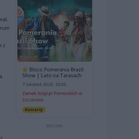
wał,
trum
h z
Bloco Pomerania Brazil
Show | Lato na Tarasach
a
7 sierpnia 2026, 20:00
Zamek Książąt Pomorskich w
Szczecinie
Koncerty
mu