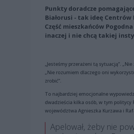
Punkty doradcze pomagające
Białorusi - tak ideę Centrów
Część mieszkańców Pogodna o
inaczej i nie chcą takiej inst
„Jesteśmy przerażeni tą sytuacją”. „Nie
„Nie rozumiem dlaczego oni wykorzystu
zrobić”.
To najbardziej emocjonalne wypowiedzi,
dwadzieścia kilka osób, w tym politycy 
województwa Agnieszka Kurzawa i Rafał
Apelował, żeby nie po