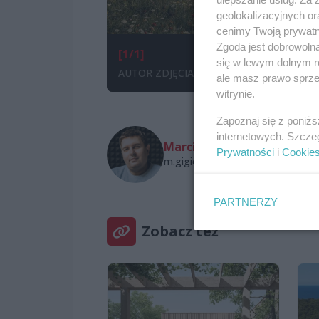
geolokalizacyjnych or
cenimy Twoją prywatno
Zgoda jest dobrowoln
[1/1]
się w lewym dolnym r
AUTOR ZDJĘCIA: UM Szczecin
ale masz prawo sprzec
witrynie.
Zapoznaj się z poniż
internetowych. Szcze
Marcin Gigiel
Prywatności
i
Cookie
m.gigiel@wszczecinie.pl
PARTNERZY
Zobacz też