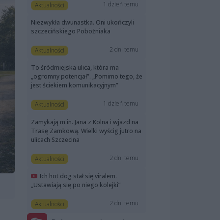
1 dzień temu
Aktualności
Niezwykła dwunastka. Oni ukończyli
szczecińskiego Pobożniaka
2 dni temu
Aktualności
To śródmiejska ulica, która ma
„ogromny potencjał”. „Pomimo tego, że
jest ściekiem komunikacyjnym”
1 dzień temu
Aktualności
Zamykają m.in. Jana z Kolna i wjazd na
Trasę Zamkową. Wielki wyścig jutro na
ulicach Szczecina
2 dni temu
Aktualności
Ich hot dog stał się viralem.
„Ustawiają się po niego kolejki”
2 dni temu
Aktualności