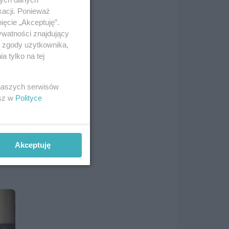
kacji. Ponieważ
ięcie „Akceptuję”.
ywatności znajdujący
ą zgody użytkownika,
 tylko na tej
 naszych serwisów
esz w
Polityce
Akceptuję