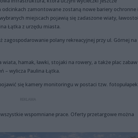
owa infrastruktura, która uczyni wycieczki jeszcze
ch odcinkach zamontowane zostaną nowe bariery ochronne 
 wybranych miejscach pojawią się zadaszone wiaty, ławostoł
ina Łątka z urzędu miasta.
ż zagospodarowanie polany rekreacyjnej przy ul. Górnej na
wiata, hamak, ławki, stojaki na rowery, a także plac zabaw 
ń – wylicza Paulina Łątka.
ojawić się kamery monitoringu w postaci tzw. fotopułapek
e wszystkie wspomniane prace. Oferty przetargowe można