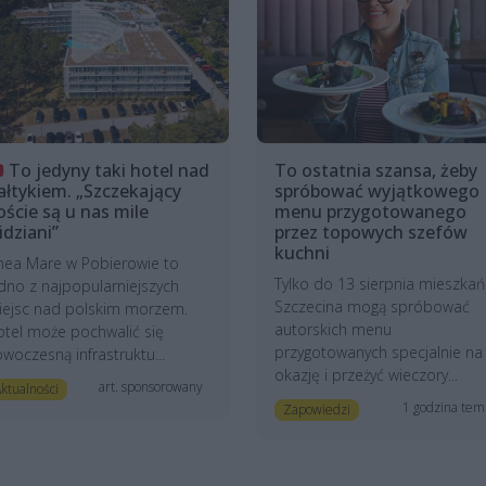
To jedyny taki hotel nad
To ostatnia szansa, żeby
ałtykiem. „Szczekający
spróbować wyjątkowego
oście są u nas mile
menu przygotowanego
idziani”
przez topowych szefów
kuchni
nea Mare w Pobierowie to
Tylko do 13 sierpnia mieszkań
dno z najpopularniejszych
Szczecina mogą spróbować
iejsc nad polskim morzem.
autorskich menu
tel może pochwalić się
przygotowanych specjalnie na
woczesną infrastruktu...
okazję i przeżyć wieczory...
art. sponsorowany
ktualności
1 godzina te
Zapowiedzi