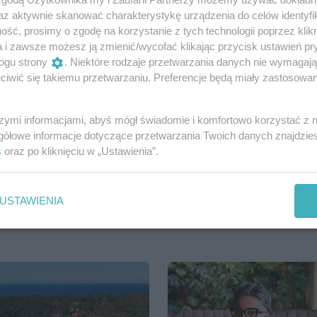
az aktywnie skanować charakterystykę urządzenia do celów identyfi
ść, prosimy o zgodę na korzystanie z tych technologii poprzez klikn
a i zawsze możesz ją zmienić/wycofać klikając przycisk ustawień pr
ogu strony
. Niektóre rodzaje przetwarzania danych nie wymagaj
iwić się takiemu przetwarzaniu. Preferencje będą miały zastosowania
szymi informacjami, abyś mógł świadomie i komfortowo korzystać z
gółowe informacje dotyczące przetwarzania Twoich danych znajdzi
s
oraz po kliknięciu w „Ustawienia”.
Udostępnij
USTAWIENIA