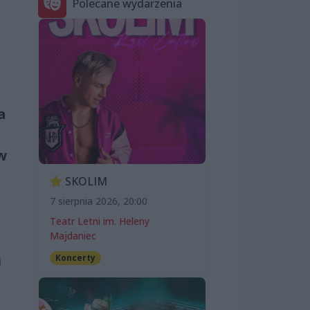
Polecane wydarzenia
a
w
SKOLIM
7 sierpnia 2026, 20:00
Teatr Letni im. Heleny
Majdaniec
Koncerty
i