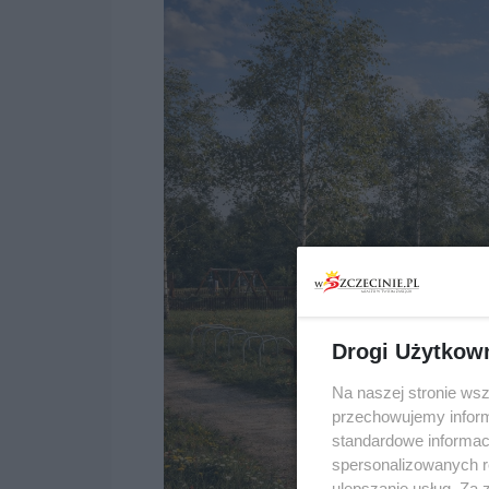
Drogi Użytkow
Na naszej stronie ws
przechowujemy informa
standardowe informac
spersonalizowanych re
ulepszanie usług. Za