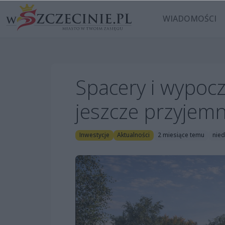
WIADOMOŚCI
Spacery i wypoc
jeszcze przyjemn
Inwestycje
Aktualności
2 miesiące temu
nied