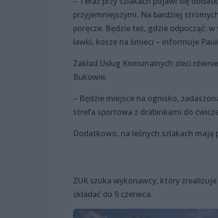
– Teraz przy szlakach pojawi się dodatk
przyjemniejszymi. Na bardziej stromy
poręcze. Będzie też, gdzie odpocząć: w
ławki, kosze na śmieci – informuje Paul
Zakład Usług Komunalnych zleci równie
Bukowie.
– Będzie miejsce na ognisko, zadaszona 
strefa sportowa z drabinkami do ćwicze
Dodatkowo, na leśnych szlakach mają p
ZUK szuka wykonawcy, który zrealizuj
składać do 9 czerwca.