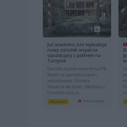
Już wiadomo, kto wybuduje
nowy ośrodek wsparcia
B
sąsiadujący z parkiem na
g
Turzynie
w
Dwa lata będzie miała firma PTB
Li
Nickel na zaprojektowanie i
je
wybudowanie Ośrodka
m
Wsparcia dla Dzieci, Młodzieży i
Ho
Dorosłych przy ul...
no
9 minut temu
Aktualności
A