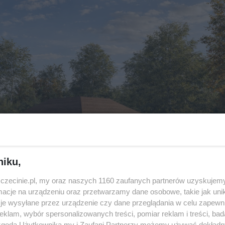
niku,
zczecinie.pl, my oraz naszych 1160 zaufanych partnerów uzyskujemy
cje na urządzeniu oraz przetwarzamy dane osobowe, takie jak unika
je wysyłane przez urządzenie czy dane przeglądania w celu zapewn
klam, wybór spersonalizowanych treści, pomiar reklam i treści, bad
 zgodą Użytkownika my i Zaufani Partnerzy możemy używać dokład