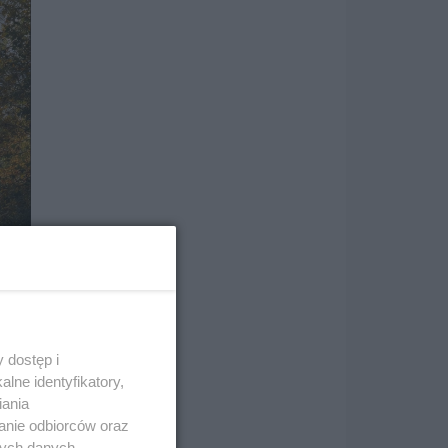
 dostęp i
lne identyfikatory,
iania
anie odbiorców oraz
nych danych