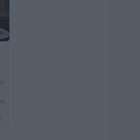
cy
 tę
mu