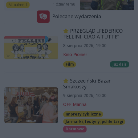
1 dzień temu
Aktualności
Polecane wydarzenia
PRZEGLĄD „FEDERICO
FELLINI: CIAO A TUTTI!”
8 sierpnia 2026, 19:00
Kino Pionier
Film
Już dziś
Szczeciński Bazar
Smakoszy
9 sierpnia 2026, 10:00
OFF Marina
Imprezy cykliczne
Jarmarki, festyny, pchle targi
Darmowe