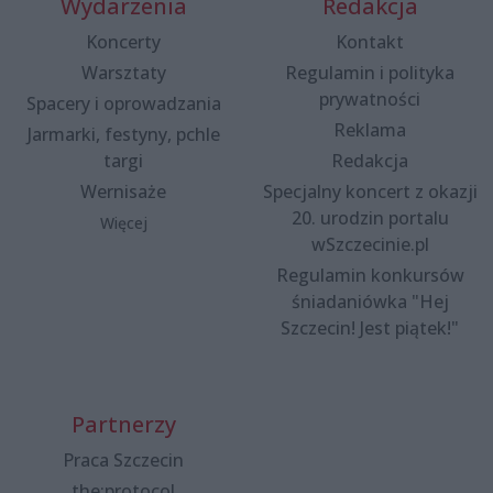
Wydarzenia
Redakcja
Koncerty
Kontakt
Warsztaty
Regulamin i polityka
prywatności
Spacery i oprowadzania
Reklama
Jarmarki, festyny, pchle
targi
Redakcja
Wernisaże
Specjalny koncert z okazji
20. urodzin portalu
Więcej
wSzczecinie.pl
Regulamin konkursów
śniadaniówka "Hej
Szczecin! Jest piątek!"
Partnerzy
Praca Szczecin
the:protocol