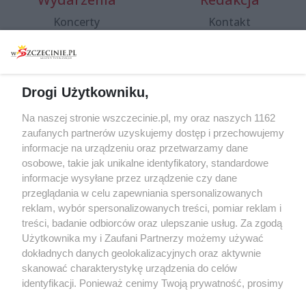
Koncerty
Kontakt
Warsztaty
Regulamin i polityka
prywatności
Spacery i oprowadzania
Reklama
Jarmarki, festyny, pchle
Drogi Użytkowniku,
targi
Redakcja
Wernisaże
Specjalny koncert z okazji
Na naszej stronie wszczecinie.pl, my oraz naszych 1162
20. urodzin portalu
zaufanych partnerów uzyskujemy dostęp i przechowujemy
Więcej
wSzczecinie.pl
informacje na urządzeniu oraz przetwarzamy dane
osobowe, takie jak unikalne identyfikatory, standardowe
Regulamin konkursów
informacje wysyłane przez urządzenie czy dane
śniadaniówka "Hej
przeglądania w celu zapewniania spersonalizowanych
Szczecin! Jest piątek!"
reklam, wybór spersonalizowanych treści, pomiar reklam i
treści, badanie odbiorców oraz ulepszanie usług. Za zgodą
Użytkownika my i Zaufani Partnerzy możemy używać
dokładnych danych geolokalizacyjnych oraz aktywnie
Partnerzy
skanować charakterystykę urządzenia do celów
Praca Szczecin
identyfikacji. Ponieważ cenimy Twoją prywatność, prosimy
o zgodę na korzystanie z tych technologii poprzez
the:protocol