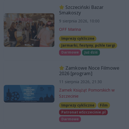
Szczeciński Bazar
Smakoszy
9 sierpnia 2026, 10:00
OFF Marina
Imprezy cykliczne
Jarmarki, festyny, pchle targi
Darmowe
Już dziś
Zamkowe Noce Filmowe
2026 [program]
11 sierpnia 2026, 21:30
Zamek Książąt Pomorskich w
Szczecinie
Imprezy cykliczne
Film
Patronat wSzczecinie.pl
Darmowe