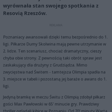
wyrównała stan swojego spotkania z
Resovią Rzeszów.
Poznaniacy awansowali dzięki temu bezpośrednio do 1.
ligi. Piłkarze Dumy Skolwina mają pewne utrzymanie w
2. lidze. Ten scenariusz, chociaż dramatyczny, cieszy
chyba obie strony. Z pewnością taki obrót spraw jest
zaskakujący dla drużyny z Grudziądza. Mimo
zwycięstwa nad Świtem - tamtejsza Olimpia spadła na
3. miejsce w tabeli i pozostaną jej baraże o awans do 1.
ligi.
Jedyną bramkę w meczu Świtu z Olimpią zdobył piłkarz
gości Max Pawłowski w 65’ minucie gry. Prawdziwy
thriller oglądali kibice w Poznaniu. Od 70’ minuty Warta