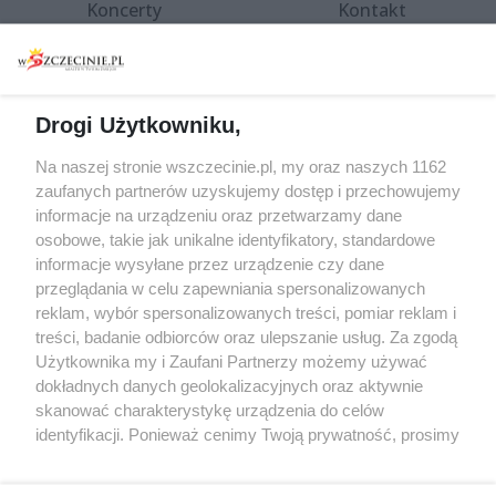
Koncerty
Kontakt
Warsztaty
Regulamin i polityka
prywatności
Spacery i oprowadzania
Reklama
Jarmarki, festyny, pchle
Drogi Użytkowniku,
targi
Redakcja
Wernisaże
Specjalny koncert z okazji
Na naszej stronie wszczecinie.pl, my oraz naszych 1162
20. urodzin portalu
zaufanych partnerów uzyskujemy dostęp i przechowujemy
Więcej
wSzczecinie.pl
informacje na urządzeniu oraz przetwarzamy dane
osobowe, takie jak unikalne identyfikatory, standardowe
Regulamin konkursów
informacje wysyłane przez urządzenie czy dane
śniadaniówka "Hej
przeglądania w celu zapewniania spersonalizowanych
Szczecin! Jest piątek!"
reklam, wybór spersonalizowanych treści, pomiar reklam i
treści, badanie odbiorców oraz ulepszanie usług. Za zgodą
Użytkownika my i Zaufani Partnerzy możemy używać
dokładnych danych geolokalizacyjnych oraz aktywnie
Partnerzy
skanować charakterystykę urządzenia do celów
Praca Szczecin
identyfikacji. Ponieważ cenimy Twoją prywatność, prosimy
o zgodę na korzystanie z tych technologii poprzez
the:protocol
kliknięcie „Akceptuję”. Zgoda jest dobrowolna i zawsze
POZASzczecin.pl