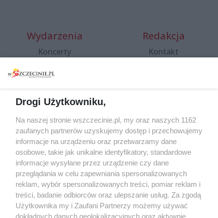
Wydarzenia
Redakcja
Koncerty
Kontakt
Warsztaty
Regulamin i polityka
prywatności
Spacery i oprowadzania
Reklama
Jarmarki, festyny, pchle
Drogi Użytkowniku,
targi
Redakcja
Wernisaże
Specjalny koncert z okazji
Na naszej stronie wszczecinie.pl, my oraz naszych 1162
20. urodzin portalu
zaufanych partnerów uzyskujemy dostęp i przechowujemy
Więcej
wSzczecinie.pl
informacje na urządzeniu oraz przetwarzamy dane
osobowe, takie jak unikalne identyfikatory, standardowe
Regulamin konkursów
informacje wysyłane przez urządzenie czy dane
śniadaniówka "Hej
przeglądania w celu zapewniania spersonalizowanych
Szczecin! Jest piątek!"
reklam, wybór spersonalizowanych treści, pomiar reklam i
treści, badanie odbiorców oraz ulepszanie usług. Za zgodą
Użytkownika my i Zaufani Partnerzy możemy używać
dokładnych danych geolokalizacyjnych oraz aktywnie