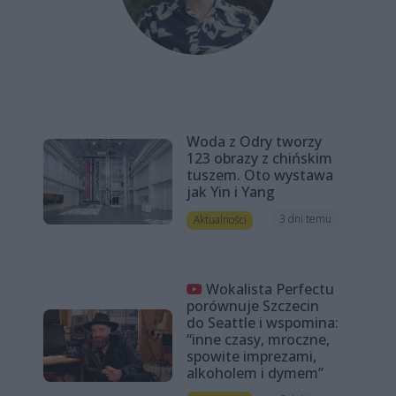
Woda z Odry tworzy
123 obrazy z chińskim
tuszem. Oto wystawa
jak Yin i Yang
3 dni temu
Aktualności
Wokalista Perfectu
porównuje Szczecin
do Seattle i wspomina:
“inne czasy, mroczne,
spowite imprezami,
alkoholem i dymem”