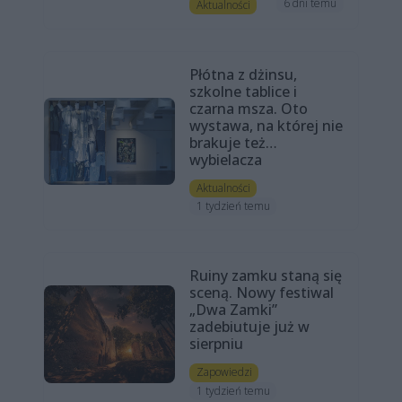
6 dni temu
Aktualności
Płótna z dżinsu,
szkolne tablice i
czarna msza. Oto
wystawa, na której nie
brakuje też…
wybielacza
Aktualności
1 tydzień temu
Ruiny zamku staną się
sceną. Nowy festiwal
„Dwa Zamki”
zadebiutuje już w
sierpniu
Zapowiedzi
1 tydzień temu