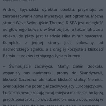
Andrzej Spychalski, dyrektor obiektu, przyznaje, że
zainteresowanie nową inwestycją jest ogromne. Mocną
stroną Wave Świnoujście Thermal & SPA jest odległość
od głównego bulwaru w Świnoujściu, a także fakt, że z
obiektu do plaży jest zaledwie kilka minut spacerem.
Kompleks z jednej strony jest izolowany od
nadmorskiego zgiełku, a z drugiej korzysta z bliskości
Bałtyku i uroków tętniącego życiem kurortu.
– Świnoujście zachwyca. Mamy zieleń dookoła,
wspaniały pas nadmorski, promy do Skandynawii,
bliskość Szczecina, ale także bliskość stolicy Niemiec.
Świnoujście ma potencjał zachwycający Europejczyków.
Ludzie biznesu szukają tutaj miejsca dla siebie, bo łączą
przedsiębiorczość i prowadzenie biznesu z obecnością w
miejscu, które daje im szansę na pełen wypoczynek –