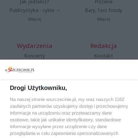
Jak jedziesz?
Pizzerie
Publicystyka - cykle
Bary, fast foody
Więcej
Więcej
Wydarzenia
Redakcja
Koncerty
Kontakt
Warsztaty
Regulamin i polityka
prywatności
Spacery i oprowadzania
Reklama
Jarmarki, festyny, pchle
Drogi Użytkowniku,
targi
Redakcja
Wernisaże
Specjalny koncert z okazji
Na naszej stronie wszczecinie.pl, my oraz naszych 1162
20. urodzin portalu
zaufanych partnerów uzyskujemy dostęp i przechowujemy
Więcej
wSzczecinie.pl
informacje na urządzeniu oraz przetwarzamy dane
osobowe, takie jak unikalne identyfikatory, standardowe
Regulamin konkursów
informacje wysyłane przez urządzenie czy dane
śniadaniówka "Hej
przeglądania w celu zapewniania spersonalizowanych
Szczecin! Jest piątek!"