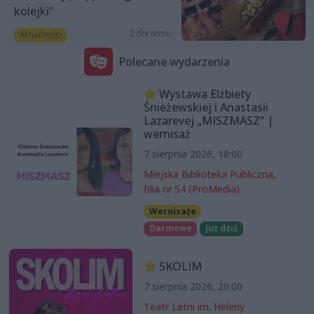
kolejki”
2 dni temu
Aktualności
Polecane wydarzenia
Wystawa Elżbiety
Śnieżewskiej i Anastasii
Lazarevej „MISZMASZ” |
wernisaż
7 sierpnia 2026, 18:00
Miejska Biblioteka Publiczna,
filia nr 54 (ProMedia)
Wernisaże
Darmowe
Już dziś
SKOLIM
7 sierpnia 2026, 20:00
Teatr Letni im. Heleny