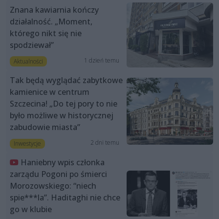
Znana kawiarnia kończy
działalność. „Moment,
którego nikt się nie
spodziewał”
1 dzień temu
Aktualności
Tak będą wyglądać zabytkowe
kamienice w centrum
Szczecina! „Do tej pory to nie
było możliwe w historycznej
zabudowie miasta”
2 dni temu
Inwestycje
Haniebny wpis członka
zarządu Pogoni po śmierci
Morozowskiego: “niech
spie***la”. Haditaghi nie chce
go w klubie