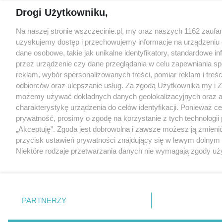
Drogi Użytkowniku,
Na naszej stronie wszczecinie.pl, my oraz naszych 1162 zaufa
uzyskujemy dostęp i przechowujemy informacje na urządzeniu
dane osobowe, takie jak unikalne identyfikatory, standardowe i
przez urządzenie czy dane przeglądania w celu zapewniania s
reklam, wybór spersonalizowanych treści, pomiar reklam i treśc
odbiorców oraz ulepszanie usług. Za zgodą Użytkownika my i Z
możemy używać dokładnych danych geolokalizacyjnych oraz 
charakterystykę urządzenia do celów identyfikacji. Ponieważ c
prywatność, prosimy o zgodę na korzystanie z tych technologii 
„Akceptuję”. Zgoda jest dobrowolna i zawsze możesz ją zmienić
przycisk ustawień prywatności znajdujący się w lewym dolnym
Niektóre rodzaje przetwarzania danych nie wymagają zgody uż
prawo sprzeciwić się takiemu przetwarzaniu. Preferencje będą
tylko na tej witrynie.
Zapoznaj się z poniższymi informacjami, abyś mógł świadomie
PARTNERZY
korzystać z naszych serwisów internetowych. Szczegółowe in
przetwarzania Twoich danych znajdziesz w
Polityce Prywatnoś