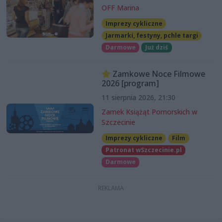
OFF Marina
Imprezy cykliczne
Jarmarki, festyny, pchle targi
Darmowe
Już dziś
Zamkowe Noce Filmowe
2026 [program]
11 sierpnia 2026, 21:30
Zamek Książąt Pomorskich w
Szczecinie
Imprezy cykliczne
Film
Patronat wSzczecinie.pl
Darmowe