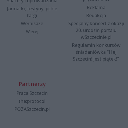
Spacery i oprowadzania
Reklama
Jarmarki, festyny, pchle
targi
Redakcja
Wernisaże
Specjalny koncert z okazji
20. urodzin portalu
Więcej
wSzczecinie.pl
Regulamin konkursów
śniadaniówka "Hej
Szczecin! Jest piątek!"
Partnerzy
Praca Szczecin
the:protocol
POZASzczecin.pl