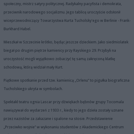
społeczny, mistrz satyry politycznej. Radykalny pacyfista i demokrata,
przeciwnik narodowego socjalizmu. Jego tablicę uroczyście odsłonił
wiceprzewodniczący Towarzystwa Kurta Tucholsky'ego w Berlinie - Frank-
Burkhard Habel.
Mieszkał w Szczecinie krótko, będąc jeszcze dzieckiem. Jako siedmiolatek
biegał po drugim piętrze kamienicy przy Rayskiego 29. Przybyli na
uroczystość mogli wyjątkowo zobaczyć tę samą zakręconą klatkę
schodową, którą widział mały Kurt.
Piątkowe spotkanie przed tzw. kamienicą „Orlenu” to pigułka biograficzna
Tucholskiego ukryta w symbolach.
Spektakl teatru ognia Lascar przy dźwiękach bębnów grupy Tocomala
nawiązywał do wydarzeń z 1933 r., kiedy to jego dzieła zostały uznane
przez nazistów za zakazane i spalone na stosie. Przedstawienie
„Przeciwko wojnie” w wykonaniu studentów z Akademickiego Centrum