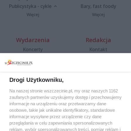
Publicystyka - cykle
Bary, fast foody
Więcej
Więcej
Wydarzenia
Redakcja
Koncerty
Kontakt
Warsztaty
Regulamin i polityka
prywatności
Spacery i oprowadzania
Reklama
Jarmarki, festyny, pchle
Drogi Użytkowniku,
targi
Redakcja
Wernisaże
Specjalny koncert z okazji
Na naszej stronie wszczecinie.pl, my oraz naszych 1162
20. urodzin portalu
zaufanych partnerów uzyskujemy dostęp i przechowujemy
Więcej
wSzczecinie.pl
informacje na urządzeniu oraz przetwarzamy dane
osobowe, takie jak unikalne identyfikatory, standardowe
Regulamin konkursów
informacje wysyłane przez urządzenie czy dane
śniadaniówka "Hej
przeglądania w celu zapewniania spersonalizowanych
Szczecin! Jest piątek!"
reklam, wybór spersonalizowanych treści, pomiar reklam i