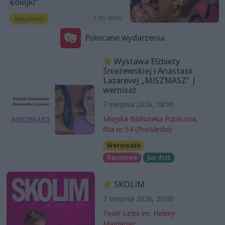
kolejki”
2 dni temu
Aktualności
Polecane wydarzenia
Wystawa Elżbiety
Śnieżewskiej i Anastasii
Lazarevej „MISZMASZ” |
wernisaż
7 sierpnia 2026, 18:00
Miejska Biblioteka Publiczna,
filia nr 54 (ProMedia)
Wernisaże
Darmowe
Już dziś
SKOLIM
7 sierpnia 2026, 20:00
Teatr Letni im. Heleny
Majdaniec