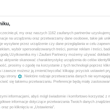
budynki wielofunkcyjne: od strony al. Wyzwolenia i przy
ieńczeniem całego projektu ma być budowa drapacza chmur
niku,
zczecinie.pl, my oraz naszych 1162 zaufanych partnerów uzyskujemy
cje na urządzeniu oraz przetwarzamy dane osobowe, takie jak unika
je wysyłane przez urządzenie czy dane przeglądania w celu zapewn
klam, wybór spersonalizowanych treści, pomiar reklam i treści, bad
Udostępnij
 zgodą Użytkownika my i Zaufani Partnerzy możemy używać dokład
az aktywnie skanować charakterystykę urządzenia do celów identyfi
ść, prosimy o zgodę na korzystanie z tych technologii poprzez klikn
a i zawsze możesz ją zmienić/wycofać klikając przycisk ustawień pr
ogu strony
. Niektóre rodzaje przetwarzania danych nie wymagaj
iwić się takiemu przetwarzaniu. Preferencje będą miały zastosowania
szymi informacjami, abyś mógł świadomie i komfortowo korzystać z
gółowe informacje dotyczące przetwarzania Twoich danych znajdzi
s
oraz po kliknięciu w „Ustawienia”.