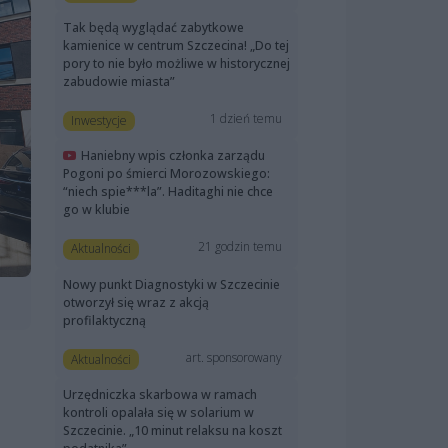
Tak będą wyglądać zabytkowe
kamienice w centrum Szczecina! „Do tej
pory to nie było możliwe w historycznej
zabudowie miasta”
1 dzień temu
Inwestycje
Haniebny wpis członka zarządu
Pogoni po śmierci Morozowskiego:
“niech spie***la”. Haditaghi nie chce
go w klubie
21 godzin temu
Aktualności
Nowy punkt Diagnostyki w Szczecinie
otworzył się wraz z akcją
profilaktyczną
art. sponsorowany
Aktualności
Urzędniczka skarbowa w ramach
kontroli opalała się w solarium w
Szczecinie. „10 minut relaksu na koszt