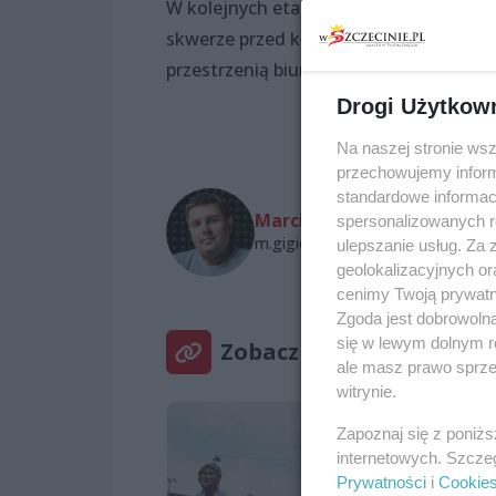
W kolejnych etapach, planowane są dwa 
skwerze przed kładką dla pieszych. Zw
przestrzenią biurową i hotelową.
Drogi Użytkow
Na naszej stronie ws
przechowujemy informa
standardowe informac
Marcin Gigiel
spersonalizowanych re
m.gigiel@wszczecinie.pl
ulepszanie usług. Za
geolokalizacyjnych or
cenimy Twoją prywatno
Zgoda jest dobrowoln
się w lewym dolnym r
Zobacz też
ale masz prawo sprzec
witrynie.
Zapoznaj się z poniż
internetowych. Szcze
Prywatności
i
Cookie