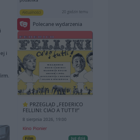
podatnika”
20 godzin temu
Aktualności
Polecane wydarzenia
i
j i
irm.
PRZEGLĄD „FEDERICO
FELLINI: CIAO A TUTTI!”
8 sierpnia 2026, 19:00
Kino Pionier
Film
Już dziś