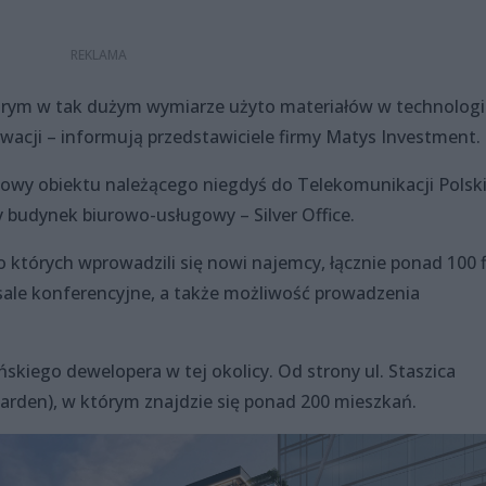
órym w tak dużym wymiarze użyto materiałów w technologi
ewacji – informują przedstawiciele firmy Matys Investment.
dowy obiektu należącego niegdyś do Telekomunikacji Polskie
budynek biurowo-usługowy – Silver Office.
tórych wprowadzili się nowi najemcy, łącznie ponad 100 f
 sale konferencyjne, a także możliwość prowadzenia
ńskiego dewelopera w tej okolicy. Od strony ul. Staszica
arden), w którym znajdzie się ponad 200 mieszkań.