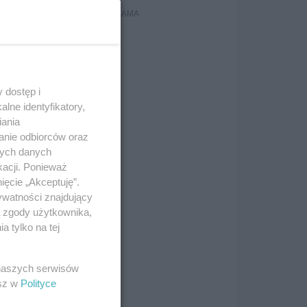
 z
 dostęp i
lne identyfikatory,
iania
anie odbiorców oraz
nych danych
kacji. Ponieważ
ięcie „Akceptuję”.
ywatności znajdujący
ą zgody użytkownika,
 tylko na tej
 naszych serwisów
esz w
Polityce