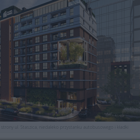
strony ul. Staszica, niedaleko przystanku autobusowego i kładki