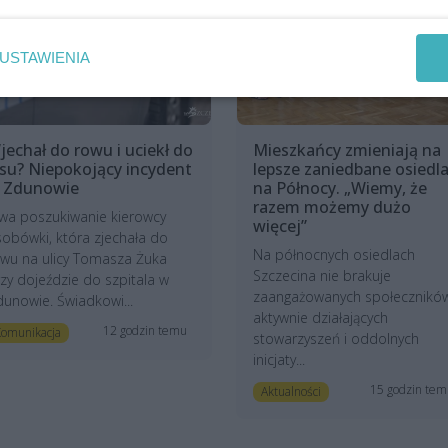
USTAWIENIA
jechał do rowu i uciekł do
Mieszkańcy zmieniają na
asu? Niepokojący incydent
lepsze zaniedbane osiedl
 Zdunowie
na Północy. „Wiemy, że
razem możemy dużo
wa poszukiwanie kierowcy
więcej”
obówki, która zjechała do
Na północnych osiedlach
wu na ulicy Tomasza Żuka
Szczecina nie brakuje
zy dojeździe do szpitala w
zaangażowanych społeczników
unowie. Świadkowi...
aktywnie działających
12 godzin temu
omunikacja
stowarzyszeń i oddolnych
inicjaty...
15 godzin te
Aktualności