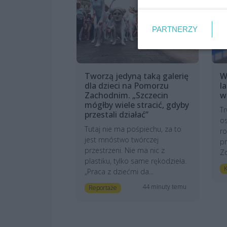
PARTNERZY
Tworzą jedyną taką galerię
W
dla dzieci na Pomorzu
l
Zachodnim. „Szczecin
w
mógłby wiele stracić, gdyby
Tr
przestali działać”
os
Tutaj nie ma pośpiechu, za to
ro
jest mnóstwo twórczej
pr
przestrzeni. Nie ma nic z
Zd
plastiku, tylko same rękodzieła.
K
„Praca z dziećmi da...
44 minuty temu
Reportaże