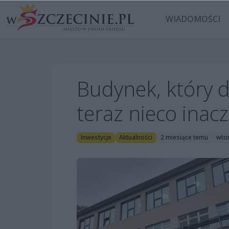
WIADOMOŚCI
Budynek, który d
teraz nieco inacz
Inwestycje
Aktualności
2 miesiące temu
wtor