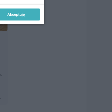
Akceptuję
a
,
mu