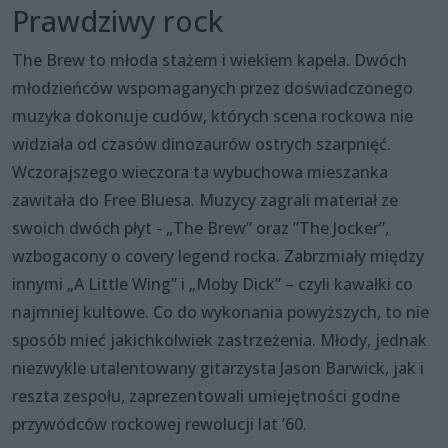
Prawdziwy rock
The Brew to młoda stażem i wiekiem kapela. Dwóch
młodzieńców wspomaganych przez doświadczonego
muzyka dokonuje cudów, których scena rockowa nie
widziała od czasów dinozaurów ostrych szarpnięć.
Wczorajszego wieczora ta wybuchowa mieszanka
zawitała do Free Bluesa. Muzycy zagrali materiał ze
swoich dwóch płyt - „The Brew” oraz ”The Jocker”,
wzbogacony o covery legend rocka. Zabrzmiały między
innymi „A Little Wing” i „Moby Dick” – czyli kawałki co
najmniej kultowe. Co do wykonania powyższych, to nie
sposób mieć jakichkolwiek zastrzeżenia. Młody, jednak
niezwykle utalentowany gitarzysta Jason Barwick, jak i
reszta zespołu, zaprezentowali umiejętności godne
przywódców rockowej rewolucji lat ’60.