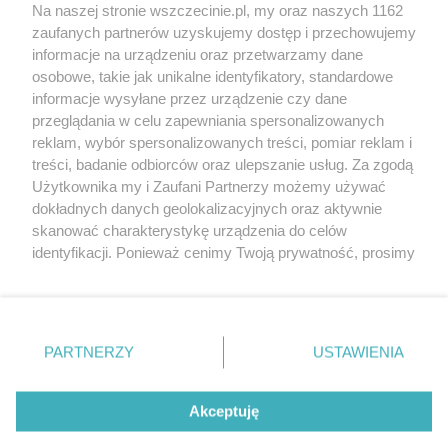
Wernisaże
Specjalny koncert z okazji
Na naszej stronie wszczecinie.pl, my oraz naszych 1162
20. urodzin portalu
zaufanych partnerów uzyskujemy dostęp i przechowujemy
Więcej
wSzczecinie.pl
informacje na urządzeniu oraz przetwarzamy dane
osobowe, takie jak unikalne identyfikatory, standardowe
Regulamin konkursów
informacje wysyłane przez urządzenie czy dane
śniadaniówka "Hej
przeglądania w celu zapewniania spersonalizowanych
Szczecin! Jest piątek!"
reklam, wybór spersonalizowanych treści, pomiar reklam i
treści, badanie odbiorców oraz ulepszanie usług. Za zgodą
Użytkownika my i Zaufani Partnerzy możemy używać
dokładnych danych geolokalizacyjnych oraz aktywnie
Partnerzy
skanować charakterystykę urządzenia do celów
Praca Szczecin
identyfikacji. Ponieważ cenimy Twoją prywatność, prosimy
o zgodę na korzystanie z tych technologii poprzez
the:protocol
kliknięcie „Akceptuję”. Zgoda jest dobrowolna i zawsze
POZASzczecin.pl
możesz ją zmienić/wycofać klikając przycisk ustawień
prywatności znajdujący się w lewym dolnym rogu strony
PARTNERZY
USTAWIENIA
. Niektóre rodzaje przetwarzania danych nie wymagają
zgody użytkownika, ale masz prawo sprzeciwić się
© 2026 wSzczecinie.pl
takiemu przetwarzaniu. Preferencje będą miały
Akceptuję
Created by GOD
zastosowania tylko na tej witrynie.