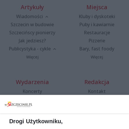
Artykuły
Miejsca
Wiadomości
Kluby i dyskoteki
Szczecin w budowie
Puby i kawiarnie
Szczecińscy pionierzy
Restauracje
Jak jedziesz?
Pizzerie
Publicystyka - cykle
Bary, fast foody
Więcej
Więcej
Wydarzenia
Redakcja
Koncerty
Kontakt
Warsztaty
Regulamin i polityka
prywatności
Spacery i oprowadzania
Reklama
Jarmarki, festyny, pchle
Drogi Użytkowniku,
targi
Redakcja