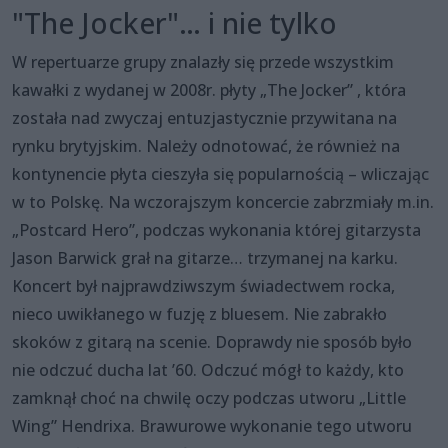
"The Jocker"… i nie tylko
W repertuarze grupy znalazły się przede wszystkim
kawałki z wydanej w 2008r. płyty „The Jocker” , która
została nad zwyczaj entuzjastycznie przywitana na
rynku brytyjskim. Należy odnotować, że również na
kontynencie płyta cieszyła się popularnością – wliczając
w to Polskę. Na wczorajszym koncercie zabrzmiały m.in.
„Postcard Hero”, podczas wykonania której gitarzysta
Jason Barwick grał na gitarze… trzymanej na karku.
Koncert był najprawdziwszym świadectwem rocka,
nieco uwikłanego w fuzję z bluesem. Nie zabrakło
skoków z gitarą na scenie. Doprawdy nie sposób było
nie odczuć ducha lat ’60. Odczuć mógł to każdy, kto
zamknął choć na chwilę oczy podczas utworu „Little
Wing” Hendrixa. Brawurowe wykonanie tego utworu