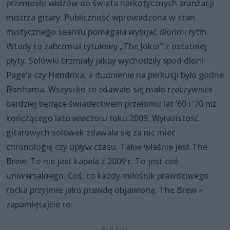
przeniosło widzów do świata narkotycznych aranżacji
mistrza gitary. Publiczność wprowadzona w stan
mistycznego seansu pomagała wybijać dłońmi rytm.
Wtedy to zabrzmiał tytułowy „The Joker” z ostatniej
płyty. Solówki brzmiały jakby wychodziły spod dłoni
Page’a czy Hendrixa, a dudnienie na perkusji było godne
Bonhama. Wszystko to zdawało się mało rzeczywiste -
bardziej będące świadectwem przełomu lat ’60 i ’70 niż
kończącego lato wieczoru roku 2009. Wyrazistość
gitarowych solówek zdawała się za nic mieć
chronologię czy upływ czasu. Takie właśnie jest The
Brew. To nie jest kapela z 2009 r. To jest coś
uniwersalnego. Coś, co każdy miłośnik prawdziwego
rocka przyjmie jako prawdę objawioną. The Brew –
zapamiętajcie to.