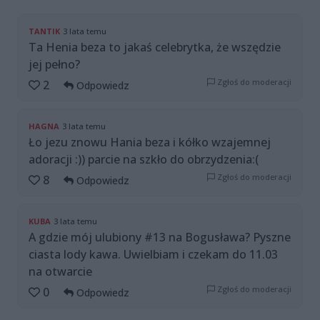
TANTIK
3 lata temu
Ta Henia beza to jakaś celebrytka, że wszędzie
jej pełno?
Zgłoś do moderacji
2
Odpowiedz
HAGNA
3 lata temu
Ło jezu znowu Hania beza i kółko wzajemnej
adoracji :)) parcie na szkło do obrzydzenia:(
Zgłoś do moderacji
8
Odpowiedz
KUBA
3 lata temu
A gdzie mój ulubiony #13 na Bogusława? Pyszne
ciasta lody kawa. Uwielbiam i czekam do 11.03
na otwarcie
Zgłoś do moderacji
0
Odpowiedz