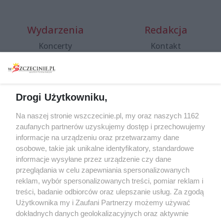
Wydarzenia
Redakcja
Koncerty
Kontakt
Warsztaty
Regulamin i polityka
prywatności
Spacery i oprowadzania
Reklama
Jarmarki, festyny, pchle
Drogi Użytkowniku,
targi
Redakcja
Wernisaże
Specjalny koncert z okazji
Na naszej stronie wszczecinie.pl, my oraz naszych 1162
20. urodzin portalu
zaufanych partnerów uzyskujemy dostęp i przechowujemy
Więcej
wSzczecinie.pl
informacje na urządzeniu oraz przetwarzamy dane
osobowe, takie jak unikalne identyfikatory, standardowe
Regulamin konkursów
informacje wysyłane przez urządzenie czy dane
śniadaniówka "Hej
przeglądania w celu zapewniania spersonalizowanych
Szczecin! Jest piątek!"
reklam, wybór spersonalizowanych treści, pomiar reklam i
treści, badanie odbiorców oraz ulepszanie usług. Za zgodą
Użytkownika my i Zaufani Partnerzy możemy używać
dokładnych danych geolokalizacyjnych oraz aktywnie
Partnerzy