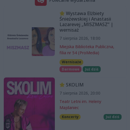
Wystawa Elżbiety
Śnieżewskiej i Anastasii
Lazarevej „MISZMASZ” |
wernisaż
7 sierpnia 2026, 18:00
Miejska Biblioteka Publiczna,
filia nr 54 (ProMedia)
Wernisaże
Darmowe
Już dziś
SKOLIM
7 sierpnia 2026, 20:00
Teatr Letni im. Heleny
Majdaniec
Koncerty
Już dziś