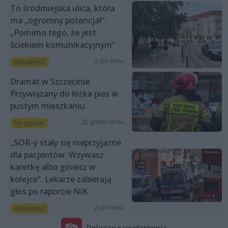
To śródmiejska ulica, która
ma „ogromny potencjał”.
„Pomimo tego, że jest
ściekiem komunikacyjnym”
2 dni temu
Aktualności
Dramat w Szczecinie.
Przywiązany do łóżka pies w
pustym mieszkaniu
20 godzin temu
Na sygnale
„SOR-y stały się nieprzyjazne
dla pacjentów. Wzywasz
karetkę albo giniesz w
kolejce”. Lekarze zabierają
głos po raporcie NIK
2 dni temu
Aktualności
Polecane wydarzenia