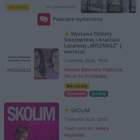
art. sponsorowany
Aktualności
Polecane wydarzenia
Wystawa Elżbiety
Śnieżewskiej i Anastasii
Lazarevej „MISZMASZ” |
wernisaż
7 sierpnia 2026, 18:00
Miejska Biblioteka Publiczna,
filia nr 54 (ProMedia)
Wernisaże
Darmowe
Już dziś
SKOLIM
7 sierpnia 2026, 20:00
Teatr Letni im. Heleny
Majdaniec