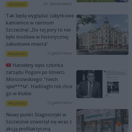
art. sponsorowany
Aktualności
Tak będą wyglądać zabytkowe
kamienice w centrum
Szczecina! „Do tej pory to nie
było możliwe w historycznej
zabudowie miasta”
16 godzin temu
Aktualności
Haniebny wpis członka
zarządu Pogoni po śmierci
Morozowskiego: “niech
spie***la”. Haditaghi nie chce
go w klubie
12 godzin temu
Aktualności
Nowy punkt Diagnostyki w
Szczecinie otworzył się wraz z
akcją profilaktyczną