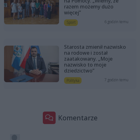
na Północy. „Wiemy, że
razem możemy dużo
więcej”
6 godzin temu
Sport
Starosta zmienił nazwisko
na rodowe i został
zaatakowany. „Moje
nazwisko to moje
dziedzictwo”
7 godzin temu
Polityka
Komentarze