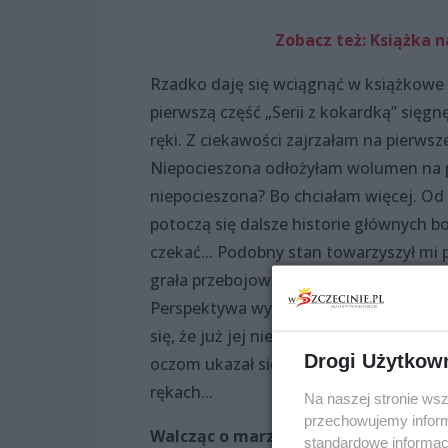
Zobacz też: Książka n
Rzadko daję się wciągnąć w książkowe 
pierwszą część „Serii z kokardką” sięgn
ręki. Z ciekawości zajrzałam na pierwsze
Niepocieszona odłożyłam wolumen na pó
niepocieszona? Bo chciałam więcej. Od 
potoczą się dalsze historie głównych bo
czekać... Podobny stan towarzyszył mi 
grała przebojowa radna Adela. Ostatnia
Perspektywa wypatrywania ostatniej cz
się, że już jej nie przeczytam. Jednak 
Drogi Użytkow
oczom ukazał się trzeci tom „Sklepiku z
rękach...
Na naszej stronie ws
przechowujemy informa
Walcząc o marzenia
standardowe informac