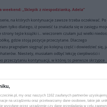
a weekend: „Sklepik z niespodzianką. Adela”
serie, na których kontynuacje zawsze trzeba oczekiwać. Po
ęłam tylko dlatego, iż powieść ta znalazła się w zasięgu moj
 strony tejże książki i... wieczorem czułam już wielki niedos
łkę, gdzie stoją pozycje przeczytane. Dlaczego
razu pragnęłam sięgnąć po kolejną część i dowiedzieć się, j
haterów. Niestety, musiałam odbyć lekcję cierpliwości i
po przeczytaniu kontynuacji, w której to pierwsze skrzypce
 strona i znowu ten niepokój – jak to się wszystko skończy
ęści wywołała u mnie nawet pewnego rodzaju złość i zapar
moja silna wola szybko została przełamana, gdy w księgarni 
niku,
 niespodzianką”. I tak chwilę później siedziałam już z książ
zczecinie.pl, my oraz naszych 1162 zaufanych partnerów uzyskujemy
cje na urządzeniu oraz przetwarzamy dane osobowe, takie jak unika
je wysyłane przez urządzenie czy dane przeglądania w celu zapewn