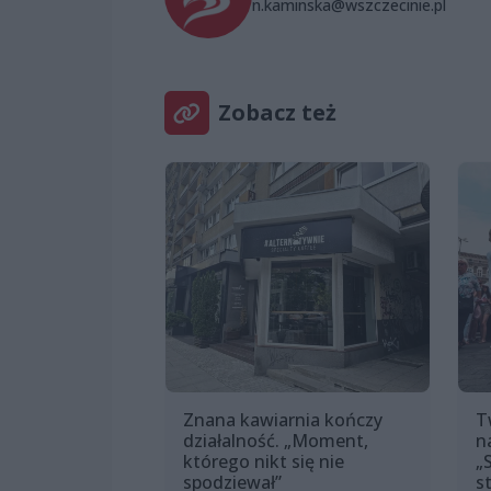
n.kaminska@wszczecinie.pl
Zobacz też
Znana kawiarnia kończy
T
działalność. „Moment,
n
którego nikt się nie
„
spodziewał”
s