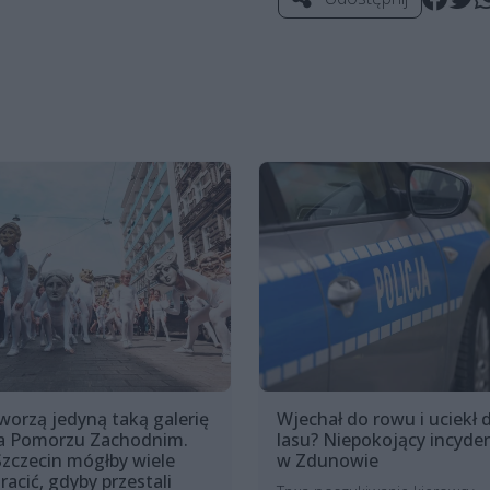
worzą jedyną taką galerię
Wjechał do rowu i uciekł 
a Pomorzu Zachodnim.
lasu? Niepokojący incyde
Szczecin mógłby wiele
w Zdunowie
tracić, gdyby przestali