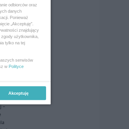
anie odbiorców oraz
nych danych
Lidki
kacji. Ponieważ
ięcie „Akceptuję”.
iele
ywatności znajdujący
żyło
ą zgody użytkownika,
ni
 tylko na tej
ka
 naszych serwisów
esz w
Polityce
Akceptuję
alkę
j –
e
la