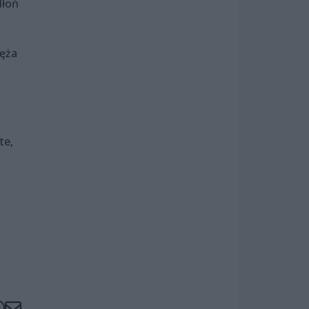
dłoń
męża
te,