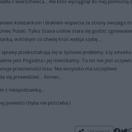
adła z wierzchowca... Ale ktoś wyciągnął do niej pomocną 
aniem koleżankom i brakiem wsparcia ze strony swojego 
iec Polski. Tylko Stasia usilnie stara się godzić zgniewane
dzianką, w którym co chwilę ktoś wybija szybę...
sprawy przekształcają się w życiowe problemy. Łzy smutku
aśnie jest Pogodna i jej mieszkańcy. Tu nic nie jest oczywis
konuje przeciwności losu. Nie wszystko ma szczęśliwe
a się przewidzieć... Koniec...
em z niespodzianką...
ej powieści chyba nie potrzeba:)
Udostępnij