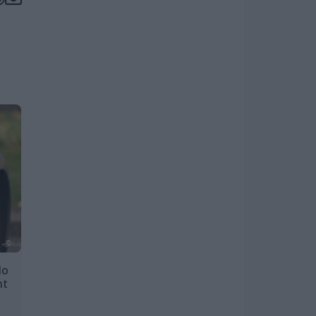
do
nt