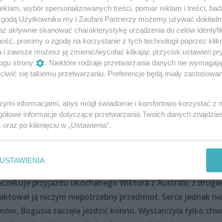
klam, wybór spersonalizowanych treści, pomiar reklam i treści, bad
 się spełniać zawodowo, drudzy zwiedzać odległe zakątki
 zgodą Użytkownika my i Zaufani Partnerzy możemy używać dokład
życia ze swoimi dziećmi. Posiadanie potomstwa stało się dla 
az aktywnie skanować charakterystykę urządzenia do celów identyfi
ść, prosimy o zgodę na korzystanie z tych technologii poprzez klikn
. Jednak na drodze do spełnienia tego pragnienia stanęło w
a i zawsze możesz ją zmienić/wycofać klikając przycisk ustawień pr
ność zajścia w ciążę i nieudane małżeństwo. Wszystko uło
ogu strony
. Niektóre rodzaje przetwarzania danych nie wymagaj
esłoniła brutalna rzeczywistość. Dziecko stało się obsesją pa
iwić się takiemu przetwarzaniu. Preferencje będą miały zastosowania
itro przelała czarę goryczy i zmusiła Lidkę do porwania syn
atki...
szymi informacjami, abyś mógł świadomie i komfortowo korzystać z
gółowe informacje dotyczące przetwarzania Twoich danych znajdzi
s
oraz po kliknięciu w „Ustawienia”.
USTAWIENIA
e się w Pogodnej. Bogusia nieustannie toczy wewnętrzną w
czekuje przyjazdu ukochanego Wiktora z Australii, z drugie
aktował ją niczym niepotrzebny przedmiot. Serce jednak ni
emów, Bogusia zaczęła jeździć konno. Wystarczyła tylko chwi