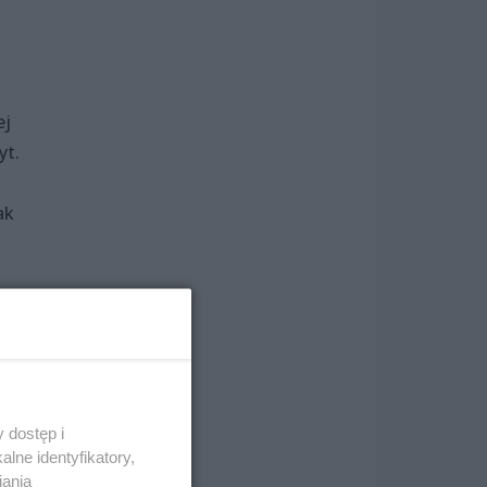
ej
yt.
ak
?
łam
moim
ką w
 dostęp i
lne identyfikatory,
iania