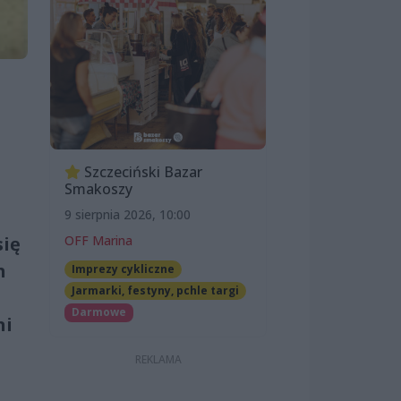
Szczeciński Bazar
Smakoszy
9 sierpnia 2026, 10:00
OFF Marina
się
h
Imprezy cykliczne
Jarmarki, festyny, pchle targi
Darmowe
ni