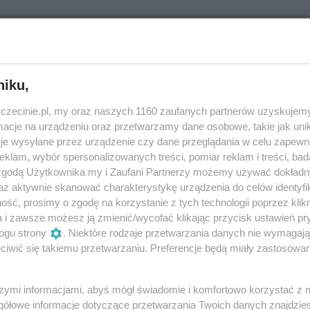
niku,
zczecinie.pl, my oraz naszych 1160 zaufanych partnerów uzyskujemy
cje na urządzeniu oraz przetwarzamy dane osobowe, takie jak unika
je wysyłane przez urządzenie czy dane przeglądania w celu zapewn
klam, wybór spersonalizowanych treści, pomiar reklam i treści, bad
 zgodą Użytkownika my i Zaufani Partnerzy możemy używać dokład
az aktywnie skanować charakterystykę urządzenia do celów identyfi
ść, prosimy o zgodę na korzystanie z tych technologii poprzez klikn
a i zawsze możesz ją zmienić/wycofać klikając przycisk ustawień pr
ogu strony
. Niektóre rodzaje przetwarzania danych nie wymagaj
niszczony symbol Podjuch
Kubek z kotem Gacki
iwić się takiemu przetwarzaniu. Preferencje będą miały zastosowania
dzyskuje dawną formę.
i „skarpetki paprykarze”. I
róciła charakterystyczna
produkty to najlepsze
łowa byka
pamiątki ze Szczecina
szymi informacjami, abyś mógł świadomie i komfortowo korzystać z
tary rzeźnik”, czyli jeden z
Produkty promujące Szczecin
gółowe informacje dotyczące przetwarzania Twoich danych znajdzi