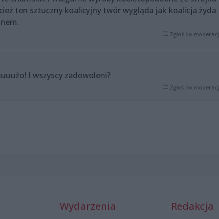
cież ten sztuczny koalicyjny twór wygląda jak koalicja żyda
inem.
Zgłoś do moderacj
duuuużo! I wszyscy zadowoleni?
Zgłoś do moderacj
Wydarzenia
Redakcja