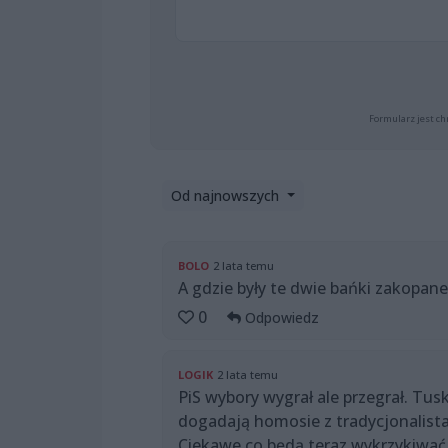
Formularz jest ch
Od najnowszych
BOLO
2 lata temu
A gdzie były te dwie bańki zakopan
0
Odpowiedz
LOGIK
2 lata temu
PiS wybory wygrał ale przegrał. Tus
dogadają homosie z tradycjonalistam
Ciekawe co będą teraz wykrzykiwać