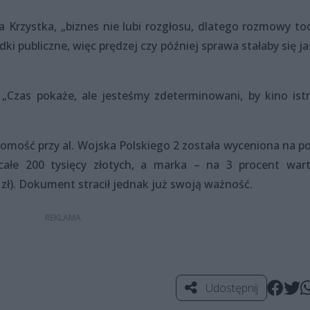
a Krzystka, „biznes nie lubi rozgłosu, dlatego rozmowy toc
dki publiczne, więc prędzej czy później sprawa stałaby się j
 „Czas pokaże, ale jesteśmy zdeterminowani, by kino istn
omość przy al. Wojska Polskiego 2 została wyceniona na p
całe 200 tysięcy złotych, a marka – na 3 procent wart
. zł). Dokument stracił jednak już swoją ważność.
Udostępnij