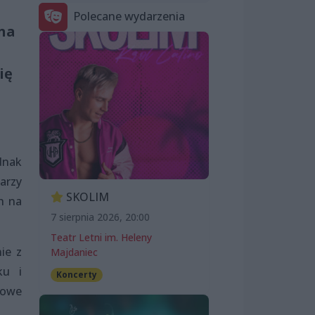
Polecane wydarzenia
ona
ię
dnak
arzy
SKOLIM
h na
7 sierpnia 2026, 20:00
Teatr Letni im. Heleny
ie z
Majdaniec
ku i
Koncerty
sowe