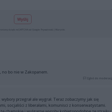
Wyślij
roniony dzięki reCAPTCHA od Google:
Prywatność
|
Warunki
.
e, no bo nie w Zakopanem.
Zgłoś do moderacj
k wybory przegrał ale wygrał. Teraz zobaczymy jak się
i, socjaliści z liberałami, komunisci z konserwatystami.
 te chamskie i wulgarne wyroby kobietopodobne ze strajku