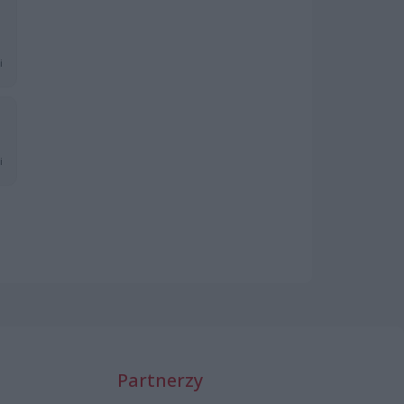
i
i
Partnerzy