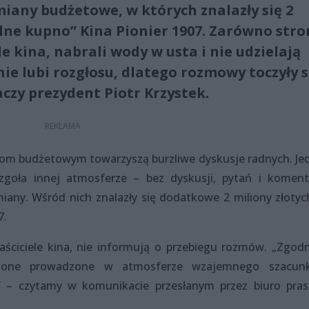
zmiany budżetowe, w których znalazły się 2
lne kupno” Kina Pionier 1907. Zarówno str
le kina, nabrali wody w usta i nie udzielają
nie lubi rozgłosu, dlatego rozmowy toczyły s
czy prezydent Piotr Krzystek.
m budżetowym towarzyszą burzliwe dyskusje radnych. Je
zgoła innej atmosferze – bez dyskusji, pytań i koment
zmiany. Wśród nich znalazły się dodatkowe 2 miliony złotyc
7.
aściciele kina, nie informują o przebiegu rozmów. „Zgodn
są one prowadzone w atmosferze wzajemnego szacun
i” – czytamy w komunikacie przesłanym przez biuro pra