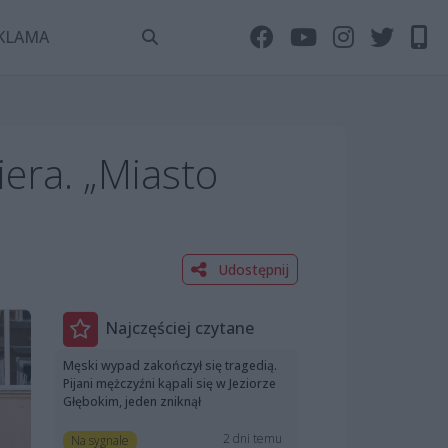
KLAMA
era. „Miasto
Udostępnij
Najczęściej czytane
Męski wypad zakończył się tragedią.
Pijani mężczyźni kąpali się w Jeziorze
Głębokim, jeden zniknął
2 dni temu
Na sygnale