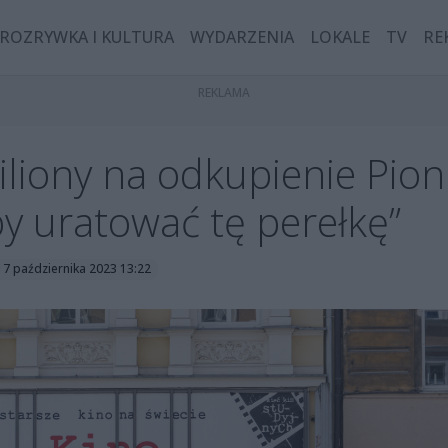
ROZRYWKA I KULTURA
WYDARZENIA
LOKALE
TV
RE
iony na odkupienie Pioni
by uratować tę perełkę”
17 października 2023 13:22