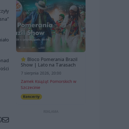
zyły
asna”
iało
Bloco Pomerania Brazil
onad
Show | Lato na Tarasach
ości
7 sierpnia 2026, 20:00
Zamek Książąt Pomorskich w
Szczecinie
Koncerty