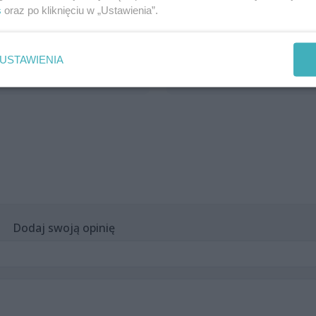
jbardziej charakterystycznych
krajowej i międzynarodowej
s
oraz po kliknięciu w „Ustawienia”.
udynków w Podjuchach,
arenie – to właśnie misja firmy
owstaje na nowo od podstaw.
Szczeciński Town Shop. W jej
towy jest dek...
ofercie zna...
USTAWIENIA
40 minut temu
12 godzin te
ktualności
Aktualności
Dodaj swoją opinię